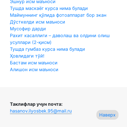
Эшнур исм маъноси
Тушда маскаёг курса нима булади
Маймуннинг қўлида фотоаппарат бор экан
Дўсткелди исм маъноси
Мусофир дарди
Рахит касаллиги – даволаш ва олдини олиш
усуллари (2-қисм)
Тушда гумбаз курса нима булади
Ҳовлидаги тўй!
Бастам исм маъноси
Алишон исм маъноси
Таклифлар учун почта:
hasanov.ilyosbek.95@mail.ru
Наверх