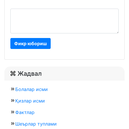
Фикр юбориш
Жадвал
Болалар исми
Қизлар исми
Фактлар
Шеърлар туплами