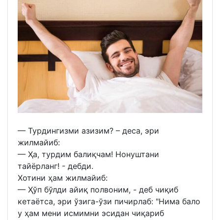
— Турдингизми азизим? – деса, эри
жилмайиб:
— Ҳа, турдим балиқчам! Нонуштани
тайёрланг! - дебди.
Хотини ҳам жилмайиб:
— Ҳўп бўлди айиқ полвоним, - деб чиқиб
кетаётса, эри ўзига-ўзи пичирлаб: "Нима бало
у ҳам мени исмимни эсидан чиқариб