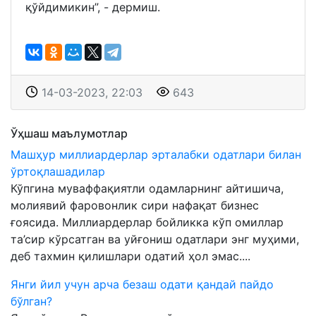
қўйдимикин”, - дермиш.
14-03-2023, 22:03
643
Ўҳшаш маълумотлар
Машҳур миллиардерлар эрталабки одатлари билан
ўртоқлашадилар
Кўпгина муваффақиятли одамларнинг айтишича,
молиявий фаровонлик сири нафақат бизнес
ғоясида. Миллиардерлар бойликка кўп омиллар
та’сир кўрсатган ва уйғониш одатлари энг муҳими,
деб тахмин қилишлари одатий ҳол эмас....
Янги йил учун арча безаш одати қандай пайдо
бўлган?