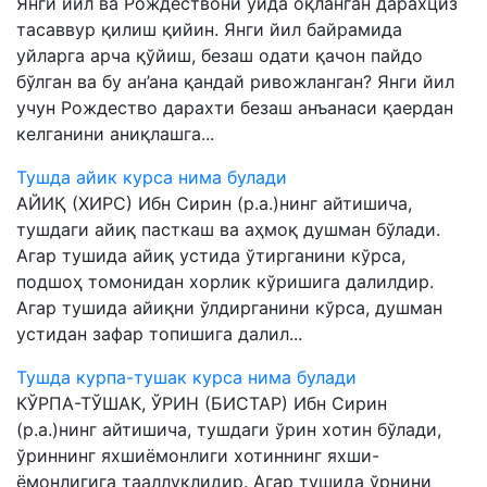
Янги йил ва Рождествони уйда оқланган дарахциз
тасаввур қилиш қийин. Янги йил байрамида
уйларга арча қўйиш, безаш одати қачон пайдо
бўлган ва бу ан’ана қандай ривожланган? Янги йил
учун Рождество дарахти безаш анъанаси қаердан
келганини аниқлашга...
Тушда айик курса нима булади
АЙИҚ (ХИРС) Ибн Сирин (р.а.)нинг айтишича,
тушдаги айиқ пасткаш ва аҳмоқ душман бўлади.
Агар тушида айиқ устида ўтирганини кўрса,
подшоҳ томонидан хорлик кўришига далилдир.
Агар тушида айиқни ўлдирганини кўрса, душман
устидан зафар топишига далил...
Тушда курпа-тушак курса нима булади
КЎРПА-ТЎШАК, ЎРИН (БИСТАР) Ибн Сирин
(р.а.)нинг айтишича, тушдаги ўрин хотин бўлади,
ўриннинг яхшиёмонлиги хотиннинг яхши-
ёмонлигига тааллуқлидир. Агар тушида ўрнини