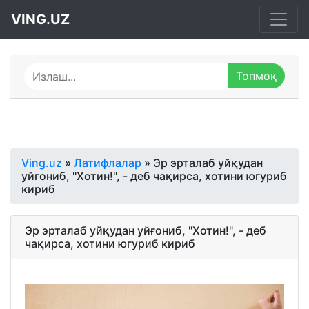
VING.UZ
Ving.uz
»
Латифлалар
» Эр эрталаб уйқудан
уйғониб, "Хотин!", - деб чақирса, хотини югуриб
кириб
Эр эрталаб уйқудан уйғониб, "Хотин!", - деб
чақирса, хотини югуриб кириб