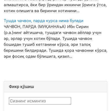
алмаштирса, ёки бир ўриндан иккинчи ўринга ўтса,
хотин олишига ва биринчи хотинини...
Тушда чачвон, парда курса нима булади
ЧАЧВОН, ПАРДА (МУҚАННАъА) Ибн Сирин
(р.а.)нинг айтишича, тушдаги чачвон аёллар учун
эр, эрлар учун хотин бўлади. Тушида чачвон
бошидан тушиб кетганини кўрса, эри талоқ
беришини билдиради. Тушида қора чачвонни кўрса,
эри фосиқ одам бўлишига, қизил...
Фикр қўшиш