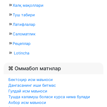
Халқ мақоллари
Туш табири
Латифлалар
Саломатлик
Рецеплар
Lotincha
Оммабоп матнлар
Бектоҳир исм маъноси
Дангасанинг иши битмас
Гулдай исм маъноси
Тушда каламуш боласи курса нима булади
Ахбор исм маъноси