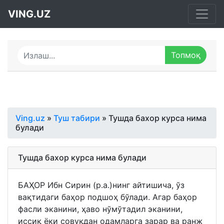
VING.UZ
Ving.uz
»
Туш табири
» Тушда бахор курса нима
булади
Тушда бахор курса нима булади
БАҲОР Ибн Сирин (р.а.)нинг айтишича, ўз
вақтидаги баҳор подшоҳ бўлади. Агар баҳор
фасли эканини, ҳаво нўмўтадил эканини,
иссиқ ёки совуқдан одамларга зарар ва ранж