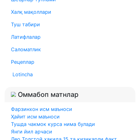
Халқ мақоллари
Туш табири
Латифлалар
Саломатлик
Рецеплар
Lotincha
Оммабоп матнлар
Фарзинхон исм маъноси
Ҳайит исм маъноси
Тушда чакмок курса нима булади
Янги йил арчаси
Лео Толстой ҳақида 15 та қизиқарли факт