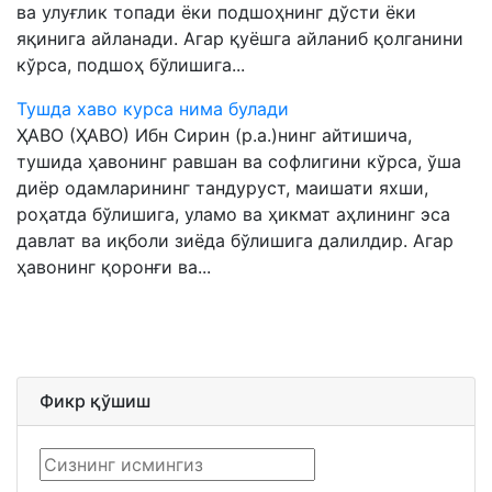
ва улуғлик топади ёки подшоҳнинг дўсти ёки
яқинига айланади. Агар қуёшга айланиб қолганини
кўрса, подшоҳ бўлишига...
Тушда хаво курса нима булади
ҲАВО (ҲАВО) Ибн Сирин (р.а.)нинг айтишича,
тушида ҳавонинг равшан ва софлигини кўрса, ўша
диёр одамларининг тандуруст, маишати яхши,
роҳатда бўлишига, уламо ва ҳикмат аҳлининг эса
давлат ва иқболи зиёда бўлишига далилдир. Агар
ҳавонинг қоронғи ва...
Фикр қўшиш