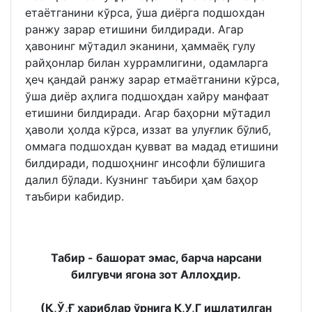
етаётганини кўрса, ўша диёрга подшохдан
ранжу зарар етишини билдиради. Агар
ҳавонинг мўтадил эканини, ҳаммаёқ гулу
райҳонлар билан хуррамлигини, одамларга
ҳеч қандай ранжу зарар етмаётганини кўрса,
ўша диёр аҳлига подшоҳдан хайру манфаат
етишини билдиради. Агар баҳорни мўтадил
ҳаволи ҳолда кўрса, иззат ва улуғлик бўлиб,
оммага подшохдан қувват ва мадад етишини
билдиради, подшоҳнинг инсофли бўлишига
далил бўлади. Кузнинг таъбири ҳам баҳор
таъбири кабидир.
Табир - башорат эмас, барча нарсани
билгувчи ягона зот Аллоҳдир.
(Қ,Ў,Ғ хариблар ўрнига К,У,Г ишлатилган