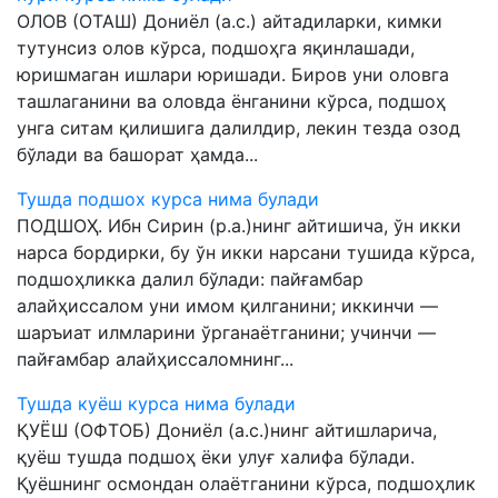
ОЛОВ (ОТАШ) Дониёл (а.с.) айтадиларки, кимки
тутунсиз олов кўрса, подшоҳга яқинлашади,
юришмаган ишлари юришади. Биров уни оловга
ташлаганини ва оловда ёнганини кўрса, подшоҳ
унга ситам қилишига далилдир, лекин тезда озод
бўлади ва башорат ҳамда...
Тушда подшох курса нима булади
ПОДШОҲ. Ибн Сирин (р.а.)нинг айтишича, ўн икки
нарса бордирки, бу ўн икки нарсани тушида кўрса,
подшоҳликка далил бўлади: пайғамбар
алайҳиссалом уни имом қилганини; иккинчи —
шаръиат илмларини ўрганаётганини; учинчи —
пайғамбар алайҳиссаломнинг...
Тушда куёш курса нима булади
ҚУЁШ (ОФТОБ) Дониёл (а.с.)нинг айтишларича,
қуёш тушда подшоҳ ёки улуғ халифа бўлади.
Қуёшнинг осмондан олаётганини кўрса, подшоҳлик