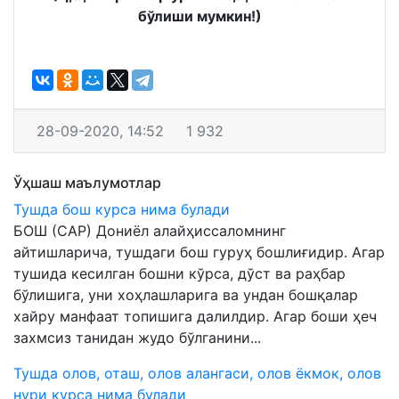
бўлиши мумкин!)
28-09-2020, 14:52
1 932
Ўҳшаш маълумотлар
Тушда бош курса нима булади
БОШ (САР) Дониёл алайҳиссаломнинг
айтишларича, тушдаги бош гуруҳ бошлиғидир. Агар
тушида кесилган бошни кўрса, дўст ва раҳбар
бўлишига, уни хоҳлашларига ва ундан бошқалар
хайру манфаат топишига далилдир. Агар боши ҳеч
захмсиз танидан жудо бўлганини...
Тушда олов, оташ, олов алангаси, олов ёкмок, олов
нури курса нима булади