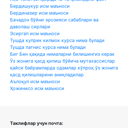
Бердишукур исм маъноси
Бердиназир исм маъноси
Бачадон бўйни эрозияси сабаблари ва
даволаш сирлари
Эсиргап исм маъноси
Тушда куприк килмок курса нима булади
Тушда патнис курса нима булади
Биг Бен ҳақида нималарни билишингиз керак
Ўз жонига қасд қилиш бўйича мутахассислар
қайси байрамларда одамлар кўпроқ ўз жонига
қасд қилишларини аниқладилар
Аълоқул исм маъноси
Ҳожинисо исм маъноси
Таклифлар учун почта: