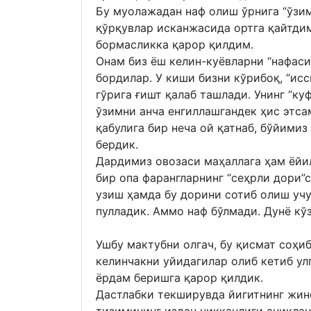
Бу муолажадан наф олиш ўрнига “ўзи
қўрқувлар исканжасида ортга қайтдим
бормасликка қарор қилдим.
Онам биз ёш келин-куёвларни “нафаси
бордилар. У киши бизни кўрибоқ, “ис
гўрига ғишт қалаб ташлади. Унинг “ку
ўзимни анча енгиллашгандек ҳис этса
қабулига бир неча ой қатнаб, бўйимиз
бердик.
Дардимиз овозаси маҳаллага ҳам ёйи
бир опа фарангларнинг “сеҳрли дори”
узиш ҳамда бу дорини сотиб олиш уч
пулладик. Аммо наф бўлмади. Дунё кў
Ушбу мактубни олгач, бу қисмат соҳи
келинчакни уйидагилар олиб кетиб улг
ёрдам беришга қарор қилдик.
Дастлабки текширувда йигитнинг жин