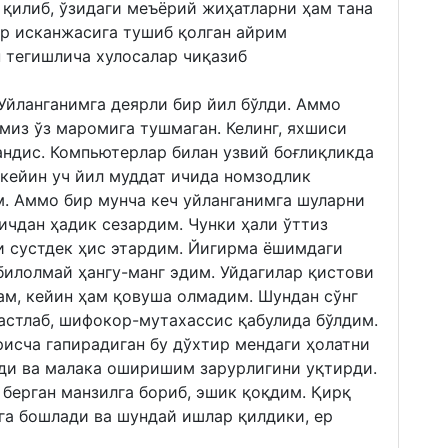
 қилиб, ўзидаги меъёрий жиҳатларни ҳам тана
ар исканжасига тушиб қолган айрим
 тегишлича хулосалар чиқазиб
 Уйланганимга деярли бир йил бўлди. Аммо
миз ўз маромига тушмаган. Келинг, яхшиси
андис. Компьютерлар билан узвий боғлиқликда
 кейин уч йил муддат ичида номзодлик
м. Аммо бир мунча кеч уйланганимга шуларни
-ичдан ҳадик сезардим. Чунки ҳали ўттиз
 сустдек ҳис этардим. Йигирма ёшимдаги
билолмай ҳангу-манг эдим. Уйдагилар қистови
ам, кейин ҳам қовуша олмадим. Шундан сўнг
астлаб, шифокор-мутахассис қабулида бўлдим.
исча гапирадиган бу дўхтир мендаги ҳолатни
ди ва малака оширишим зарурлигини уқтирди.
 берган манзилга бориб, эшик қоқдим. Қирқ
га бошлади ва шундай ишлар қилдики, ер