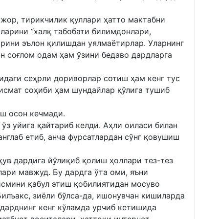
жжор, тирикчилик қуллари ҳатто мактабни
зларини “халқ табобати билимдонлари,
арини эълон қилишдан уялмаётирлар. Уларнинг
ан соғлом одам ҳам ўзини бедаво дардларга
идаги сеҳрли дориворлар сотиш ҳам кенг тус
қисмат соҳиби ҳам шундайлар қўлига тушиб
иш осон кечмади.
 ўз уйига қайтариб келди. Аҳли оиласи билан
нглаб етиб, анча фурсатлардан сўнг қовушиш
қув дардига йўлиқиб қолиш ҳоллари тез-тез
лари мавжуд. Бу дардга ўта оми, яъни
қисмини қабул этиш қобилиятидан мосуво
илъакс, зиёли бўлса-да, ишонувчан кишиларда
у дарднинг кенг кўламда урчиб кетишида