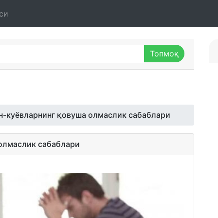
си
н-куёвларнинг қовуша олмаслик сабаблари
олмаслик сабаблари