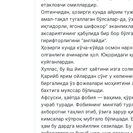
етакловчи омиллардир.
Олтинчидан, ҳозирги кунда айрим ту
амал-тақал тугаллаган бўлсалар-да, ў
иқтидорли, ягона шифокор” эканликл
аксариятининг қабулида бир бор бўлг
гирифторлигини “англайди”.
Ҳозирги кунда кўча-кўйда осмон нарх
олганлиги ачинарли ҳол. Юқоридаги 
куйганлардан.
Хуллас, бу ёш йигит ҳаётини изга сол
Қарийб ярим ойлардан сўнг у келинни
биргаликда ўз фожеалари моҳиятини а
бахтига муяссар бўлишди.
Афсуски, ҳаётда фобия — ваҳима, қўр
учраб туради. Фобиянинг минглаб тур
ахборотни таҳлил этиб, ўзига зарур 
кимсалар кўпроқ мубтало бўлишади. Б
ҳам бу дард­га мойиллик сезилади. Б