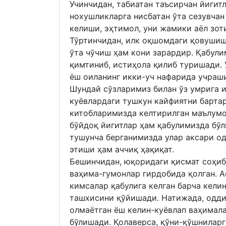
Учинчидан, табиатан таъсирчан йигит
нохушликларга нисбатан ўта сезувчан
келиши, эҳтимол, уни жамики аёл зот
Тўртинчидан, илк оқшомдаги қовушишг
ўта чўчиш ҳам кони зарардир. Қабули
қимтиниб, истиҳола қилиб туришади.
ёш оиланинг икки-уч нафарида учраш
Шундай сўзларимиз билан ўз умрига и
куёвлардаги тушкун кайфиятни барта
китобларимизда келтирилган маълумот
бўйдоқ йигитлар ҳам қабулимизда бўл
тушунча берганимизда улар аксари од
этиши ҳам аччиқ ҳақиқат.
Бешинчидан, юқоридаги қисмат соҳиб
ваҳима-гумонлар гирдобида қолган. А
кимсалар қабулига келган барча келин
ташхисини қўйишади. Натижада, одди
олмаётган ёш келин-куёвлап ваҳимала
бўлишади. Қолаверса, қўни-қўшниларг