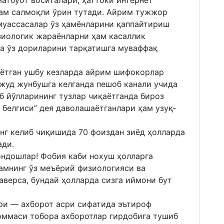
атбуот воситалари, ҳаттоки интернет
ам салмоқли ўрин тутади. Айрим тужжор
муассасалар ўз ҳамёнларини қаппайтириш
иологик жараёнларни ҳам касаллик
а ўз дориларини тарқатишга муваффақ
ётган ушбу кезларда айрим шифокорлар
жуд жунбушга келганда пешоб канали учида
б йўлларининг тузлар чиқаётганда бироз
белгиси” дея даволашаётганлари ҳам узуқ-
нг келиб чиқишида 70 фоиздан зиёд ҳолларда
ади.
ондошлар! Фобия каби нохуш ҳолларга
амнинг ўз меъёрий физиологияси ва
верса, бундай ҳолларда сизга иймони бут
сри — ахборот асри сифатида эътироф
 оммаси тобора ахборотлар гирдобига тушиб