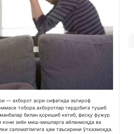
сри — ахборот асри сифатида эътироф
 оммаси тобора ахборотлар гирдобига тушиб
 манбалар билан қоришиб кетиб, фисқу фужур
ли кони зиён миш-мишларга айланмоқда ва
алки саломатлигига ҳам таъсирини ўтказмоқда.