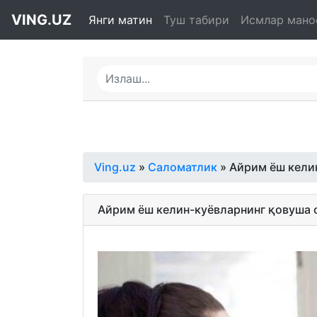
VING.UZ
Янги матин
Туш табири
Исмлар мано
Ving.uz
»
Саломатлик
» Айрим ёш кели
Айрим ёш келин-куёвларнинг қовуша 