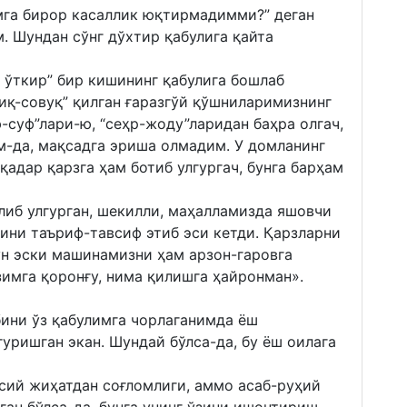
мга бирор касаллик юқтирмадимми?” деган
. Шундан сўнг дўхтир қабулига қайта
 ўткир” бир кишининг қабулига бошлаб
сиқ-совуқ” қилган ғаразгўй қўшниларимизнинг
ф-суф”лари-ю, “сеҳр-жоду”ларидан баҳра олгач,
м-да, мақсадга эриша олмадим. У домланинг
 қадар қарзга ҳам ботиб улгургач, бунга барҳам
либ улгурган, шекилли, маҳалламизда яшовчи
сини таъриф-тавсиф этиб эси кетди. Қарзларни
ун эски машинамизни ҳам арзон-гаровга
зимга қоронғу, нима қилишга ҳайронман».
бини ўз қабулимга чорлаганимда ёш
уришган экан. Шундай бўлса-да, бу ёш оилага
сий жиҳатдан соғломлиги, аммо асаб-руҳий