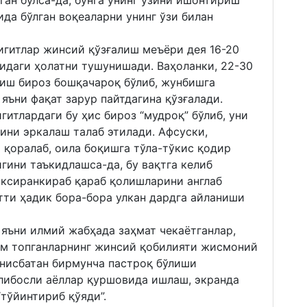
ган бўлса-да, бунга унинг ўзини ишонтириш
ида бўлган воқеаларни унинг ўзи билан
игитлар жинсий қўзғалиш меъёри дея 16-20
даги ҳолатни тушунишади. Ваҳоланки, 22-30
иш бироз бошқачароқ бўлиб, жунбишга
 яъни фақат зарур пайтдагина қўзғалади.
гитлардаги бу ҳис бироз “мудроқ” бўлиб, уни
тини эркалаш талаб этилади. Афсуски,
 қоралаб, оила боқишга тўла-тўкис қодир
гини таъкидлашса-да, бу вақтга келиб
иксиранкираб қараб қолишларини англаб
тти ҳадик бора-бора улкан дардга айланиши
 яъни илмий жабҳада заҳмат чекаётганлар,
им топганларнинг жинсий қобилияти жисмоний
 нисбатан бирмунча пастроқ бўлиши
 либосли аёллар қуршовида ишлаш, экранда
тўйинтириб қўяди”.