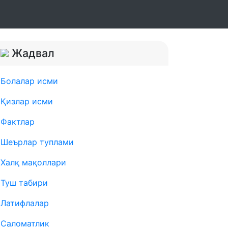
Жадвал
Болалар исми
Қизлар исми
Фактлар
Шеърлар туплами
Халқ мақоллари
Туш табири
Латифлалар
Саломатлик