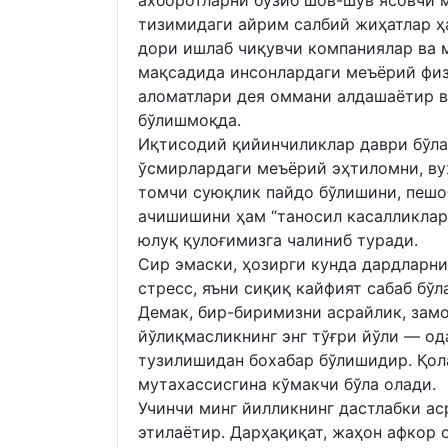
ахборотларни бузиб шов-шув ясовчи м
тизимидаги айрим салбий жиҳатлар ҳ
дори ишлаб чиқувчи компаниялар ва 
мақсадида инсонлардаги меъёрий физ
аломатлари дея оммани алдашаётир в
бўлишмоқда.
Иқтисодий қийинчиликлар даври бўла
ўсмирлардаги меъёрий эҳтиломни, ву
томчи суюқлик пайдо бўлишини, пешо
ачишишини ҳам “таносил касалликлар 
юлуқ қулоғимизга чалиниб туради.
Сир эмаски, ҳозирги кунда дардларни
стресс, яъни сиқиқ кайфият сабаб бўл
Демак, бир-биримизни асрайлик, зам
йўлиқмасликнинг энг тўғри йўли — од
тузилишидан бохабар бўлишидир. Қола
мутахассисгина кўмакчи бўла олади.
Учинчи минг йилликнинг дастлабки а
этилаётир. Дарҳақиқат, жаҳон афкор