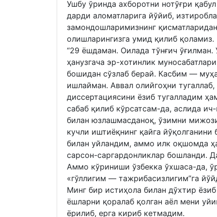
Ушбу ўринда ахборотни нотўғри қабул
дарди аломатларига йўйиб, изтиробл
замондошларимизнинг қисматларидан
олишларингизга умид қилиб қоламиз.
“29 ёшдаман. Оилада тўнғич ўғилман.
ҳанузгача эр-хотинлик муносабатлари
бошидан сўзлаб берай. Касбим — муҳ
ишлайман. Аввал олийгоҳни тугаллаб,
диссертациясини ёзиб тугалладим ҳа
сабаб қилиб кўрсатсам-да, аслида ич
билан юзлашмасданоқ, ўзимни мижози
кучли иштиёқнинг қайга йўқолганини 
билан уйландим, аммо илк оқшомда ҳ
сарсон-саргардонликлар бошланди. Д
Аммо кўриниши ўзбекка ўхшаса-да, ўр
«гўллигим — тажрибасизлигим”га йўй
Минг бир истиҳола билан дўхтир ёзиб
ёшларни қоралаб қолган аёл мени уйи
ёрилиб, ерга кириб кетмадим.