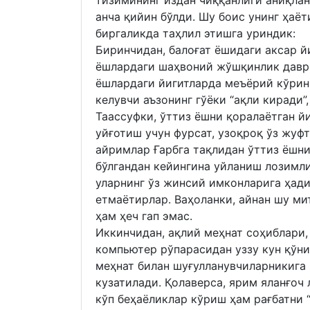
тизимининг издан чиққанлиги аниқлан
анча қийин бўлди. Шу боис унинг ҳаёт
биргаликда таҳлил этишга уриндик:
Биринчидан, балоғат ёшидаги аксар й
ёшлардаги шаҳвоний жўшқинлик даври
ёшлардаги йигитларда меъёрий кўрин
келувчи аъзонинг гўёки “ақли киради”,
Таассуфки, ўттиз ёшни қоралаётган йи
уйғотиш учун фурсат, узоқроқ ўз жуф
айримлар Ғарбга тақлидан ўттиз ёшни
бўлгандан кейингина уйланиш лозимли
уларнинг ўз жинсий имконларига ҳад
етмаётирлар. Ваҳоланки, айнан шу ми
ҳам ҳеч гап эмас.
Иккинчидан, ақлий меҳнат соҳиблари,
компьютер рўпарасидан уззу кун қўн
меҳнат билан шуғулланувчиларникига
кузатилади. Қолаверса, ярим яланғоч
кўп беҳаёликлар кўриш ҳам рағбатни “