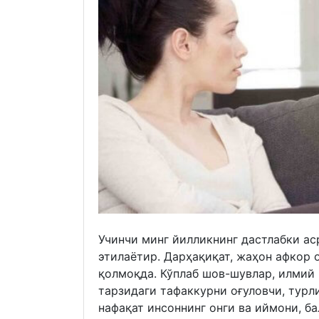
Учинчи минг йилликнинг дастлабки а
этилаётир. Дарҳақиқат, жаҳон афкор
қолмоқда. Кўплаб шов-шувлар, илмий
тарзидаги тафаккурни оғуловчи, тур
нафақат инсоннинг онги ва иймони, б