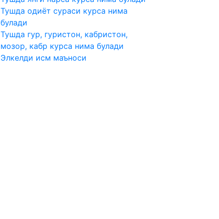
Тушда одиёт сураси курса нима
булади
Тушда гур, гуристон, кабристон,
мозор, кабр курса нима булади
Элкелди исм маъноси