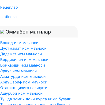
Рецеплар
Lotincha
Оммабоп матнлар
Бошод исм маъноси
Дўстмамат исм маъноси
Дадамат исм маъноси
Бердиқилич исм маъноси
Бойқарши исм маъноси
Эрқул исм маъноси
Азизтурди исм маъноси
Абдушариф исм маъноси
Отанинг қизига насиҳати
Ашурбой исм маъноси
Тушда ясмик дони курса нима булади
Тушда янги нарса курса нима булади