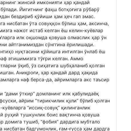
ларнинг жинсий имконияти ҳар қандай
 бўлади. Йигитнинг фаҳш ботқоғига рўбарў
идан бездириб қўйиши ҳам ҳеч гап эмас.
а нисбатан ўта совуққон бўлиш ҳам, аксинча,
мизга нажот истаб келган ёш келин-куёвлар
 Уларга илк оқшомда қовуша олмаслик ҳар ўн
ини айтганимиздан сўнггина ёрилишади.
нтиҳо нуқтасини қўйишга интилган ўнлаб ёш
раф этишимизга тўғри келган. Аммо
ларни ўқиб, ўз сиҳатига шубҳаланиб қолган
ишган. Аниқроғи, ҳар қандай дард ҳақида
амларга наф берса-да, айримларга акс таъсир
и “дами ўткир” домланинг илк қабулидаёқ
фсуски, айрим “тирикчилик қули” бўлиб қолган
-куёвларга “иссиқ-совуқ” қилинганлик
й руҳий тушкунлик боис вақтинча қовуша
р домига тушиб, “фобия” дардига мубтало
а нисбатан бадгумонлик, ғам-ғусса ҳам дардга