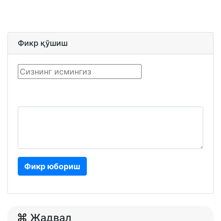
Фикр қўшиш
Фикр юбориш
Жадвал