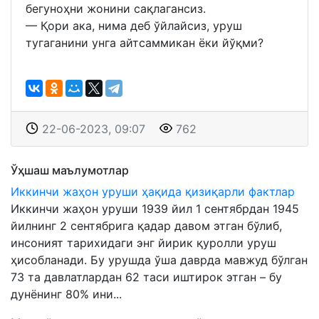
бегуноҳни жонини сақлагансиз.
— Қори ака, нима деб ўйлайсиз, уруш
тугаганини унга айтсаммикан ёки йўқми?
22-06-2023, 09:07
762
Ўҳшаш маълумотлар
Иккинчи жаҳон уруши ҳақида қизиқарли фактлар
Иккинчи жаҳон уруши 1939 йил 1 сентябрдан 1945
йилнинг 2 сентябрига қадар давом этган бўлиб,
инсоният тарихидаги энг йирик қуролли уруш
ҳисобланади. Бу урушда ўша даврда мавжуд бўлган
73 та давлатлардан 62 таси иштирок этган – бу
дунёнинг 80% ини...