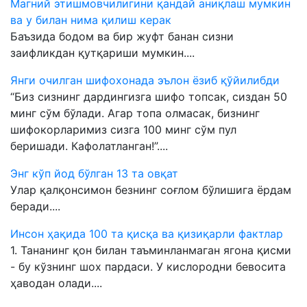
Магний этишмовчилигини қандай аниқлаш мумкин
ва у билан нима қилиш керак
Баъзида бодом ва бир жуфт банан сизни
заифликдан қутқариши мумкин....
Янги очилган шифохонада эълон ёзиб қўйилибди
“Биз сизнинг дардингизга шифо топсак, сиздан 50
минг сўм бўлади. Агар топа олмасак, бизнинг
шифокорларимиз сизга 100 минг сўм пул
беришади. Кафолатланган!”....
Энг кўп йод бўлган 13 та овқат
Улар қалқонсимон безнинг соғлом бўлишига ёрдам
беради....
Инсон ҳақида 100 та қисқа ва қизиқарли фактлар
1. Тананинг қон билан таъминланмаган ягона қисми
- бу кўзнинг шох пардаси. У кислородни бевосита
ҳаводан олади....