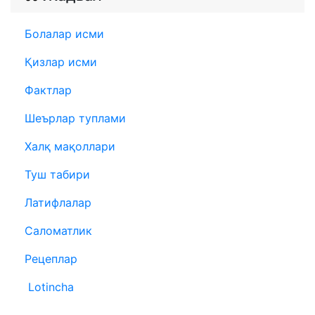
Болалар исми
Қизлар исми
Фактлар
Шеърлар туплами
Халқ мақоллари
Туш табири
Латифлалар
Саломатлик
Рецеплар
Lotincha