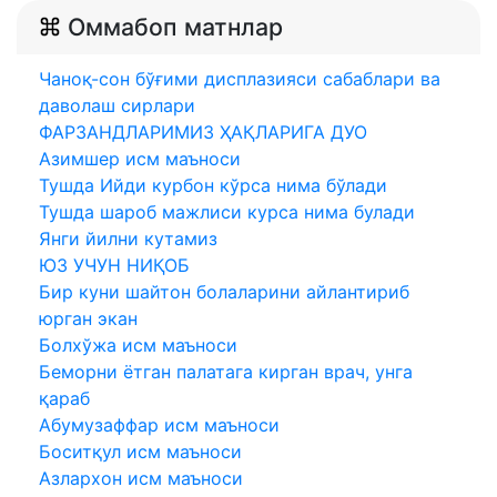
Оммабоп матнлар
Чаноқ-сон бўғими дисплазияси сабаблари ва
даволаш сирлари
ФАРЗАНДЛАРИМИЗ ҲАҚЛАРИГА ДУО
Азимшер исм маъноси
Тушда Ийди курбон кўрса нима бўлади
Тушда шароб мажлиси курса нима булади
Янги йилни кутамиз
ЮЗ УЧУН НИҚОБ
Бир куни шайтон болаларини айлантириб
юрган экан
Болхўжа исм маъноси
Беморни ётган палатага кирган врач, унга
қараб
Абумузаффар исм маъноси
Боситқул исм маъноси
Азлархон исм маъноси