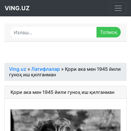
VING.UZ
Ving.uz
»
Латифлалар
» Қори ака мен 1945 йили
гуноҳ иш қилганман
Қори ака мен 1945 йили гуноҳ иш қилганман