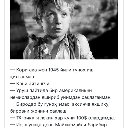
— Қори ака мен 1945 йили гуноҳ иш
қилганман.
— Қани айтингчи!
— Уруш пайтида бир америкаликни
немислардан яшириб уйимдан сақлаганман.
— Биродар бу гуноҳ эмас, аксинча яхшику,
бировни жонини сақлаш
— Тўғрику-я лекин ҳар куни 100$ олардимда.
— Ие, шунақа денг. Майли-майли барибир