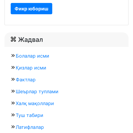
Фикр юбориш
Жадвал
Болалар исми
Қизлар исми
Фактлар
Шеърлар туплами
Халқ мақоллари
Туш табири
Латифлалар