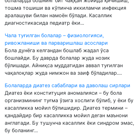
болаларда бошнинг бит чаққан жойида қичишиш,
тошма тошиши ва кўпинча иккиламчи инфекция
аралашуви билан намоён бўлади. Касаллик
диагностикасида педиатр ёки...
Чала туғилган болалар – физиологияси,
ривожланиши ва парваришлаш асослари
Бола дунёга келгандан бошлаб жадал ўса
бошлайди. Бу даврда болалар жуда нозик
бўлишади. Айниқса муддатидан аввал туғилган
чақалоқлар жуда нимжон ва заиф бўладилар....
Болаларда диатез сабаблари ва даволаш сирлари
Диатез ёки конституция аномалияси – бу бола
организмининг туғма ўзига хослиги бўлиб, у ёки бу
касалликка мойил бўлишидир. Диатез термини –
қандайдир бир касалликка мойил деган маънони
англатади. Бу тушунча касаллик ёки синдром эмас,
бу боланинг...