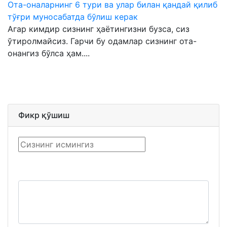
Ота-оналарнинг 6 тури ва улар билан қандай қилиб
тўғри муносабатда бўлиш керак
Агар кимдир сизнинг ҳаётингизни бузса, сиз
ўтиролмайсиз. Гарчи бу одамлар сизнинг ота-
онангиз бўлса ҳам....
Фикр қўшиш