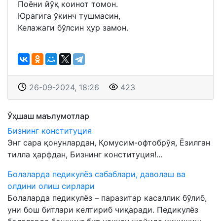
Поёни йўқ коинот томон.
Юрагига ўкинч тушмасин,
Келажаги бўлсин ҳур замон.
26-09-2024, 18:26
423
Ўҳшаш маълумотлар
Бизнинг конституция
Энг сара қонунлардан, Қомусим-офтобрўя, Ёзилган
тилла ҳарфдан, Бизнинг конституция!...
Болаларда педикулёз сабаблари, даволаш ва
олдини олиш сирлари
Болаларда педикулёз – паразитар касаллик бўлиб,
уни бош битлари келтириб чиқаради. Педикулёз