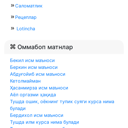
Саломатлик
Рецеплар
Lotincha
Оммабоп матнлар
Бекил исм маъноси
Беркин исм маъноси
Абдуғойиб исм маъноси
Кетолмайман
Ҳасанмирза исм маъноси
Аёл оргазми ҳақида
Тушда ошик, оёкнинг тупик суяги курса нима
булади
Бердихол исм маъноси
Тушда илм курса нима булади