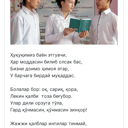
Ҳуқуқимиз баён этгувчи,
Ҳар моддасин билиб олсак бас,
Бизни доимо ҳимоя этар,
У барчага бирдай муқаддас.
Болалар бор: оқ, сариқ, қора,
Лекин қалби тоза беғубор.
Улар дили орзуга тўла,
Гард қўнмасин, қўнмасин зинҳор!
Жажжи қалблар интилар тинмай,