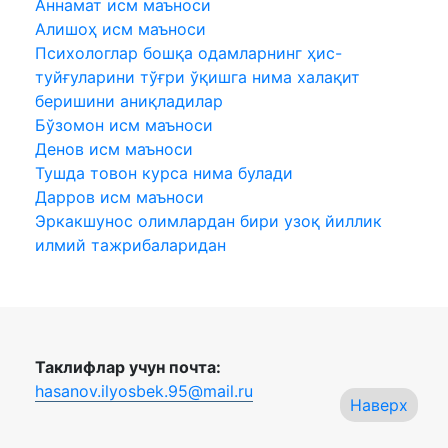
Аннамат исм маъноси
Алишоҳ исм маъноси
Психологлар бошқа одамларнинг ҳис-
туйғуларини тўғри ўқишга нима халақит
беришини аниқладилар
Бўзомон исм маъноси
Денов исм маъноси
Тушда товон курса нима булади
Дарров исм маъноси
Эркакшунос олимлардан бири узоқ йиллик
илмий тажрибаларидан
Таклифлар учун почта:
hasanov.ilyosbek.95@mail.ru
Наверх