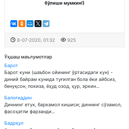
бўлиши мумкин!)
8-07-2020, 01:32
925
Ўҳшаш маълумотлар
Барот
Барот куни (шаъбон ойининг ўртасидаги кун) -
диний байрам кунида туғилган бола ёки айбсиз,
бенуқсон, покиза, ёҳуд озод, ҳур, эркин...
Балоғиддин
Диннинг етук, баркамол кишиси; диннинг сўзамол,
фасоҳатли фарзанди...
Бадрқул