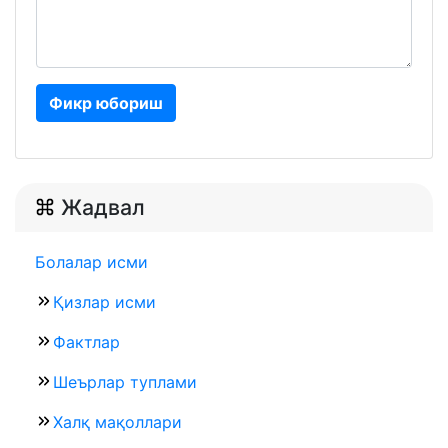
Фикр юбориш
Жадвал
Болалар исми
Қизлар исми
Фактлар
Шеърлар туплами
Халқ мақоллари