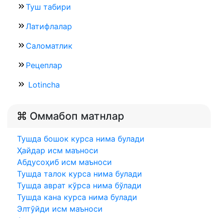
Туш табири
Латифлалар
Саломатлик
Рецеплар
Lotincha
Оммабоп матнлар
Тушда бошок курса нима булади
Ҳайдар исм маъноси
Абдусоҳиб исм маъноси
Тушда талок курса нима булади
Тушда аврат кўрса нима бўлади
Тушда кана курса нима булади
Элтўйди исм маъноси