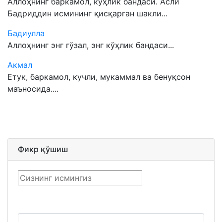
Аллоҳнинг баркамол, кўҳлик бандаси. Асли
Бадриддин исмининг қисқарган шакли...
Бадиулла
Аллоҳнинг энг гўзал, энг кўҳлик бандаси...
Акмал
Етук, баркамол, кучли, мукаммал ва бенуқсон
маъносида....
Фикр қўшиш