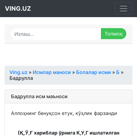
VING.UZ
Ving.uz
»
Исмлар маноси
»
Болалар исми
»
Б
»
Бадрулла
Бадрулла исм маъноси
Аллоҳнинг бенуқсон етук, кўҳлик фарзанди
(Қ,Ў,Ғ хариблар ўрнига К,У,Г ишлатилган