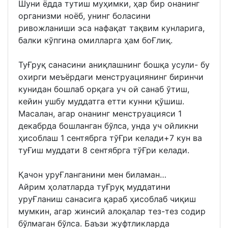
Шуни ёдда тутиш муҳимки, ҳар бир онанинг
организми ноёб, унинг боласини
ривожланиши эса нафақат тақвим кунларига,
балки кўпгина омилларга ҳам боҒлиқ.
ТуҒруқ санасини аниқлашнинг бошқа усули- бу
охирги меъёрдаги менструациянинг биринчи
кунидан бошлаб орқага уч ой санаб ўтиш,
кейин ушбу муддатга етти кунни қўшиш.
Масалан, агар онанинг менструацияси 1
декабрда бошланган бўлса, унда уч ойликни
ҳисоблаш 1 сентябрга тўҒри келади+7 кун ва
туҒиш муддати 8 сентябрга тўҒри келади.
Қачон уруҒланганини мен биламан…
Aйрим ҳолатларда туҒруқ муддатини
уруҒланиш санасига қараб ҳисоблаб чиқиш
мумкин, агар жинсий алоқалар тез-тез содир
бўлмаган бўлса. Баъзи жуфтликларда