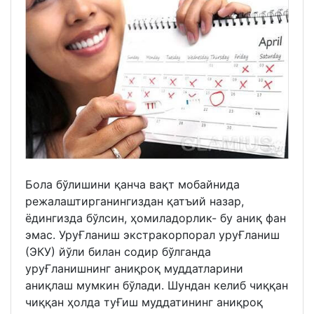
Бола бўлишини қанча вақт мобайнида
режалаштирганингиздан қатъий назар,
ёдингизда бўлсин, ҳомиладорлик- бу аниқ фан
эмас. УруҒланиш экстракорпорал уруҒланиш
(ЭКУ) йўли билан содир бўлганда
уруҒланишнинг аниқроқ муддатларини
аниқлаш мумкин бўлади. Шундан келиб чиққан
чиққан ҳолда туҒиш муддатининг аниқроқ