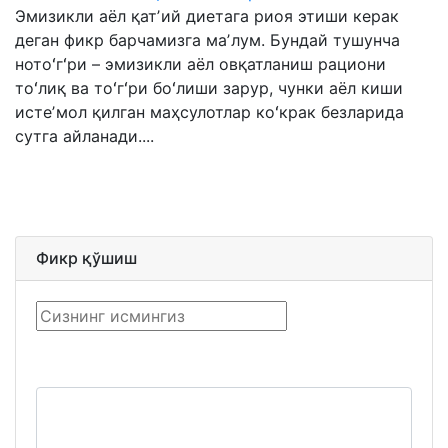
Эмизикли аёл қатʼий диетага риоя этиши керак
деган фикр барчамизга маʼлум. Бундай тушунча
нотоʻгʻри – эмизикли аёл овқатланиш рациони
тоʻлиқ ва тоʻгʻри боʻлиши зарур, чунки аёл киши
истеʼмол қилган маҳсулотлар коʻкрак безларида
сутга айланади....
Фикр қўшиш