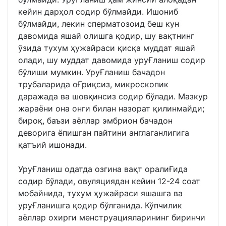
кейин дарҳол содир бўлмайди. Ишониб
бўлмайди, лекин сперматозоид беш кун
давомида яшай олишга қодир, шу вақтнинг
ўзида тухум ҳужайраси қисқа муддат яшай
олади, шу муддат давомида уруҒланиш содир
бўлиши мумкин. УруҒланиш бачадон
трубаларида оҒриқсиз, микроскопик
даражада ва шовқинсиз содир бўлади. Мазкур
жараёни она онги билан назорат қилинмайди;
бироқ, баъзи аёллар эмбрион бачадон
деворига ёпишган пайтини англаганлигига
қатъий ишонади.
УруҒланиш одатда озгина вақт оралиҒида
содир бўлади, овуляциядан кейин 12-24 соат
мобайнида, тухум ҳужайраси яшашга ва
уруҒланишга қодир бўлганида. Кўпчилик
аёллар охирги менструацияларининг биринчи