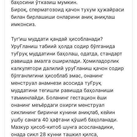
баҳосини ўтказиш мумкин.
Бироқ, сперматозоид қачон тухум ҳужайраси
билан бирлашиши онларини аниқ аниқлаш
имконсиз.
Туг’иш муддати қандай ҳисобланади?
УруҒланиш табиий ҳолда содир бўлганида
туҒруқ муддатини баҳолаш, одатда, стандарт
равишда амалга оширилади. Ҳомиладорлик
калкулятори далилий уруҒланиш қачон содир
бўлганлигини ҳисоблаб эмас, онанинг
менструал анамнези асосида туҒруқ
муддатини тегишли равишда баҳоланиши
таъминлайди. Боланинг гестацион ёши
онанинг меъёрдаги охирги менструал
сиклининг биринчи кунини аниқлаб, кейин
ушбу санага 40 ҳафтани қўшиб баҳоланади.
Мазкур ҳисоб-китоб шунга асосланадики,
онада сикл 28 кунни ташкил қилса,