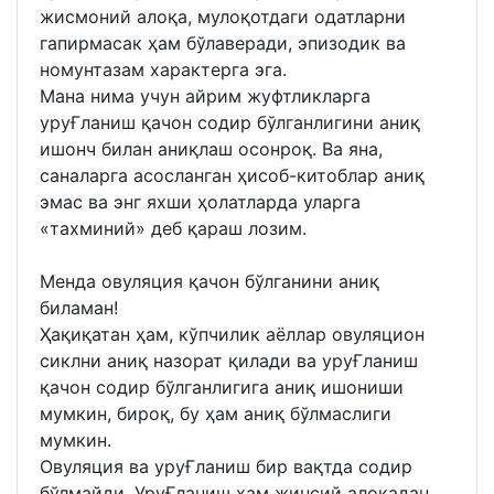
жисмоний алоқа, мулоқотдаги одатларни
гапирмасак ҳам бўлаверади, эпизодик ва
номунтазам характерга эга.
Мана нима учун айрим жуфтликларга
уруҒланиш қачон содир бўлганлигини аниқ
ишонч билан аниқлаш осонроқ. Ва яна,
саналарга асосланган ҳисоб-китоблар аниқ
эмас ва энг яхши ҳолатларда уларга
«тахминий» деб қараш лозим.
Менда овуляция қачон бўлганини аниқ
биламан!
Ҳақиқатан ҳам, кўпчилик аёллар овуляцион
сиклни аниқ назорат қилади ва уруҒланиш
қачон содир бўлганлигига аниқ ишониши
мумкин, бироқ, бу ҳам аниқ бўлмаслиги
мумкин.
Овуляция ва уруҒланиш бир вақтда содир
бўлмайди. УруҒланиш ҳам жинсий алоқадан