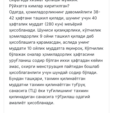
Рўйхатга кимлар киритилган?
Одатда, ҳомиладорликнинг давомийлиги 38-
42 ҳафтани ташкил қилади, шунинг учун 40
ҳафталик муддат (280 кун) меъёрий
ҳисобланади. Шуниси қизиқарлики, кўпчилик
ҳомиладорлик 9 ойни ташкил қилади деб
ҳисоблашига қарамасдан, аслида унинг
муддати 10 ойлик муддатга яқинроқ. Кўпчилик
бўлажак оналар ҳомиладорлик ҳафтасини
уруҒланиш содир бўлган икки ҳафтадан кейин
эмас, охирги менструация пайтидан бошлаб
ҳисоблаганлиги учун шундай содир бўлади.
Бундан ташқари, тахмин қилинаётган
муддатни тахмин қилинаётган туҒруқ
санасига (ТЦ) ёки туҒилишнинг тахмин
қилинадиган санасига тўҒрилаш одатий
амалиёт ҳисобланади.