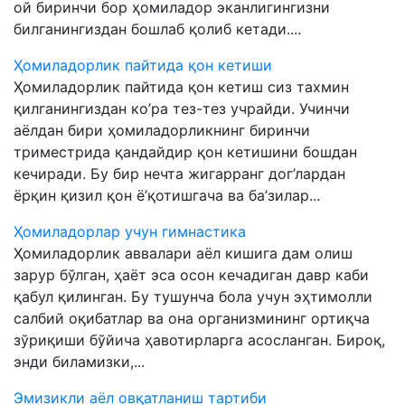
ой биринчи бор ҳомиладор эканлигингизни
билганингиздан бошлаб қолиб кетади....
Ҳомиладорлик пайтида қон кетиши
Ҳомиладорлик пайтида қон кетиш сиз тахмин
қилганингиздан ко’ра тез-тез учрайди. Учинчи
аёлдан бири ҳомиладорликнинг биринчи
триместрида қандайдир қон кетишини бошдан
кечиради. Бу бир нечта жигарранг дог’лардан
ёрқин қизил қон ё’қотишгача ва ба’зилар...
Ҳомиладорлар учун гимнастика
Ҳомиладорлик аввалари аёл кишига дам олиш
зарур бўлган, ҳаёт эса осон кечадиган давр каби
қабул қилинган. Бу тушунча бола учун эҳтимолли
салбий оқибатлар ва она организмининг ортиқча
зўриқиши бўйича ҳавотирларга асосланган. Бироқ,
энди биламизки,...
Эмизикли аёл овқатланиш тартиби