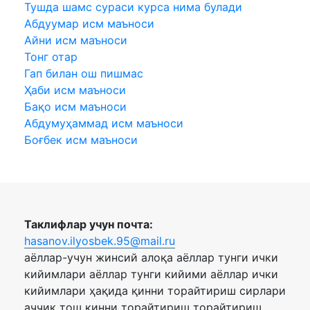
Тушда шамс сураси курса нима булади
Абдуумар исм маъноси
Айни исм маъноси
Тонг отар
Гап билан ош пишмас
Ҳаби исм маъноси
Бақо исм маъноси
Абдумуҳаммад исм маъноси
Боғбек исм маъноси
Таклифлар учун почта:
hasanov.ilyosbek.95@mail.ru
аёллар-учун жинсий алоқа аёллар тунги ички
кийимлари аёллар тунги кийими аёллар ички
кийимлари ҳақида қинни торайтириш сирлари
аччиқ тош қинни торайтириш торайтириш