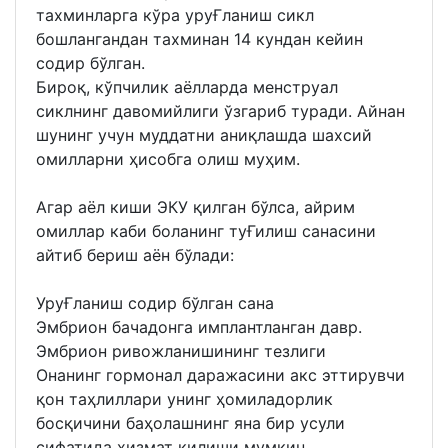
тахминларга кўра уруҒланиш сикл
бошлангандан тахминан 14 кундан кейин
содир бўлган.
Бироқ, кўпчилик аёлларда менструал
сиклнинг давомийлиги ўзгариб туради. Aйнан
шунинг учун муддатни аниқлашда шахсий
омилларни ҳисобга олиш муҳим.
Aгар аёл киши ЭКУ қилган бўлса, айрим
омиллар каби боланинг туҒилиш санасини
айтиб бериш аён бўлади:
УруҒланиш содир бўлган сана
Эмбрион бачадонга имплантланган давр.
Эмбрион ривожланишининг тезлиги
Онанинг гормонал даражасини акс эттирувчи
қон таҳлиллари унинг ҳомиладорлик
босқичини баҳолашнинг яна бир усули
сифатида хизмат қилиши мумкин.