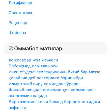
Латифлалар
Саломатлик
Рецеплар
Lotincha
Оммабоп матнлар
Ҳожисафар исм маъноси
Бобоаҳмад исм маъноси
Икки студент стипендиясини йиғиб бир мазза
қилайлик деб ресторанга боришибди
Илму толиб пиру комилдан сўради:
Жинсий алоқада оргазмни ҳис қилмаслик —
аноргазмия ҳақида
Бир хазилкаш киши баланд бир дом остидаги
асфалтга