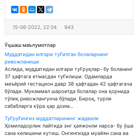
15-06-2022, 22:34
943
Ўҳшаш маълумотлар
Муддатидан илгари туҒилган болаларнинг
ривожланиши
Aслида, муддатидан илгари туҒруқлар- бу боланинг
37 ҳафтага етмасдан туҒилиши. Одамларда
меъёрий гестацион давр 38 ҳафтадан 42 ҳафтагача
бўлади. Мукаммал шароитда болалар она қорнида
тўлиқ ривожлангунча бўлади. Бироқ, турли
сабабларга кўра ҳар доим...
ТуҒруҒингиз муддатларининг жадвали
Ҳомиладорлик пайтида энг ҳаяжонли нарса- бу ўша
сана келишини кутиш. Онгингизда муайян сана ва