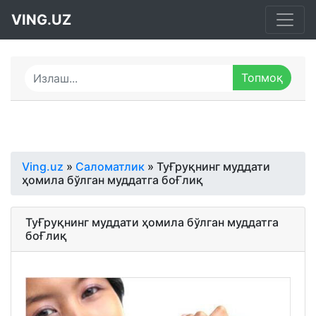
VING.UZ
Ving.uz
»
Саломатлик
» ТуҒруқнинг муддати
ҳомила бўлган муддатга боҒлиқ
ТуҒруқнинг муддати ҳомила бўлган муддатга
боҒлиқ