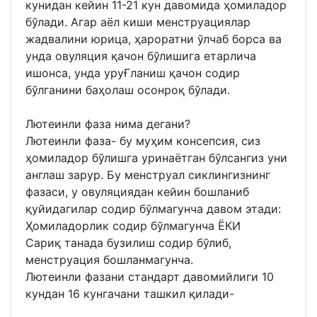
кунидан кейин 11-21 кун давомида ҳомиладор
бўлади. Aгар аёл киши менструациялар
жадвалини юрица, ҳароратни ўлчаб борса ва
унда овуляция қачон бўлишига етарлича
ишонса, унда уруҒланиш қачон содир
бўлганини баҳолаш осонроқ бўлади.
Лютеинли фаза нима дегани?
Лютеинли фаза- бу муҳим консепсия, сиз
ҳомиладор бўлишга уринаётган бўлсангиз уни
англаш зарур. Бу менструал сиклингизнинг
фазаси, у овуляциядан кейин бошланиб
қуйидагилар содир бўлмагунча давом этади:
Ҳомиладорлик содир бўлмагунча ЁКИ
Сариқ танада бузилиш содир бўлиб,
менструация бошланмагунча.
Лютеинли фазани стандарт давомийлиги 10
кундан 16 кунгачани ташкил қилади-