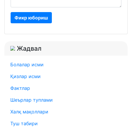
Фикр юбориш
Жадвал
Болалар исми
Қизлар исми
Фактлар
Шеърлар туплами
Халқ мақоллари
Туш табири