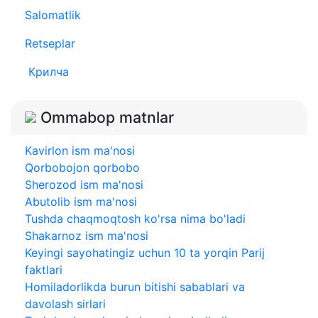
Salomatlik
Retseplar
Крилча
Ommabop matnlar
Kavirlon ism ma'nosi
Qorbobojon qorbobo
Sherozod ism ma'nosi
Abutolib ism ma'nosi
Tushda chaqmoqtosh ko'rsa nima bo'ladi
Shakarnoz ism ma'nosi
Keyingi sayohatingiz uchun 10 ta yorqin Parij
faktlari
Homiladorlikda burun bitishi sabablari va
davolash sirlari