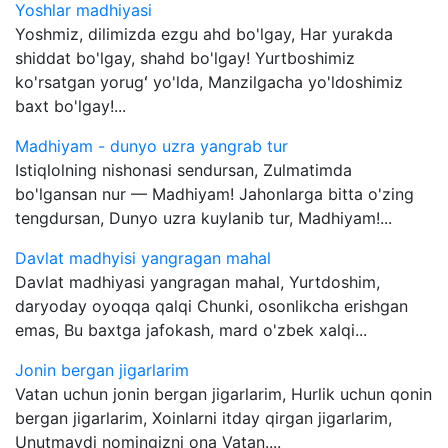
Yoshlar madhiyasi
Yoshmiz, dilimizda ezgu ahd bo'lgay, Har yurakda
shiddat bo'lgay, shahd bo'lgay! Yurtboshimiz
ko'rsatgan yorugʻ yo'lda, Manzilgacha yo'ldoshimiz
baxt bo'lgay!...
Madhiyam - dunyo uzra yangrab tur
Istiqlolning nishonasi sendursan, Zulmatimda
bo'lgansan nur — Madhiyam! Jahonlarga bitta o'zing
tengdursan, Dunyo uzra kuylanib tur, Madhiyam!...
Davlat madhyisi yangragan mahal
Davlat madhiyasi yangragan mahal, Yurtdoshim,
daryoday oyoqqa qalqi Chunki, osonlikcha erishgan
emas, Bu baxtga jafokash, mard o'zbek xalqi...
Jonin bergan jigarlarim
Vatan uchun jonin bergan jigarlarim, Hurlik uchun qonin
bergan jigarlarim, Xoinlarni itday qirgan jigarlarim,
Unutmaydi nomingizni ona Vatan....