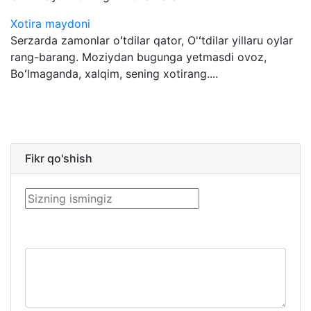
Xotira maydoni
Serzarda zamonlar oʻtdilar qator, O'ʻtdilar yillaru oylar
rang-barang. Moziydan bugunga yetmasdi ovoz,
Boʻlmaganda, xalqim, sening xotirang....
Fikr qo'shish