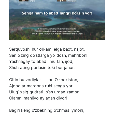
Serquyosh, hur o‘lkam, elga baxt, najot,
Sen o‘zing do‘stlarga yo‘ldosh, mehribon!
Yashnagay to abad ilmu fan, ijod,
Shuhrating porlasin toki bor jahon!
Oltin bu vodiylar — jon O‘zbekiston,
Ajdodlar mardona ruhi senga yor!
Ulug‘ xalq qudrati jo‘sh urgan zamon,
Olamni mahliyo aylagan diyor!
Bag‘ri keng o‘zbekning o‘chmas iymoni,