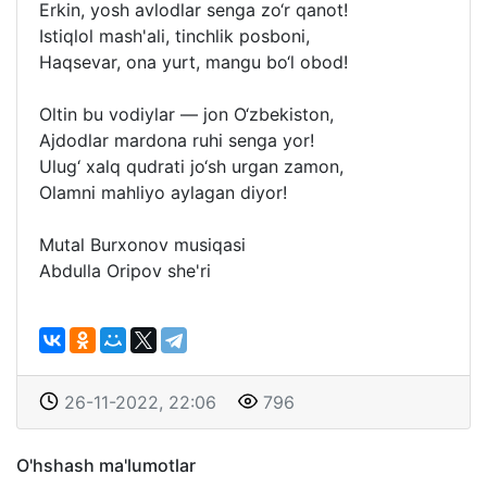
Erkin, yosh avlodlar senga zo‘r qanot!
Istiqlol mash'ali, tinchlik posboni,
Haqsevar, ona yurt, mangu bo‘l obod!
Oltin bu vodiylar — jon O‘zbekiston,
Ajdodlar mardona ruhi senga yor!
Ulug‘ xalq qudrati jo‘sh urgan zamon,
Olamni mahliyo aylagan diyor!
Mutal Burxonov musiqasi
Abdulla Oripov she'ri
26-11-2022, 22:06
796
O'hshash ma'lumotlar