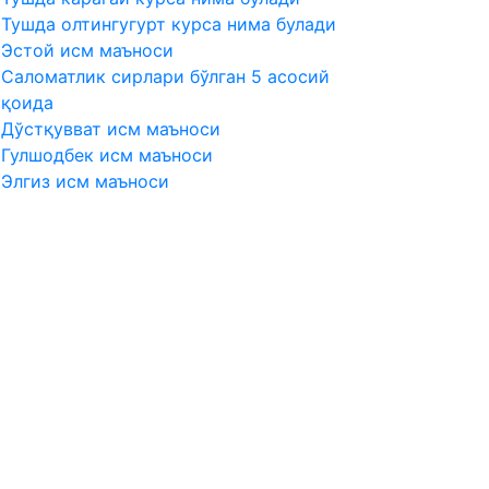
Тушда олтингугурт курса нима булади
Эстой исм маъноси
Саломатлик сирлари бўлган 5 асосий
қоида
Дўстқувват исм маъноси
Гулшодбек исм маъноси
Элгиз исм маъноси