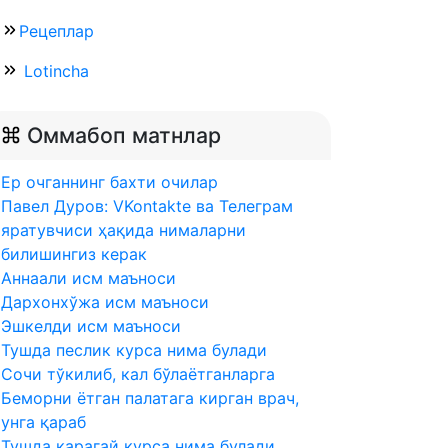
Рецеплар
Lotincha
Оммабоп матнлар
Ер очганнинг бахти очилар
Павел Дуров: VKontakte ва Телеграм
яратувчиси ҳақида нималарни
билишингиз керак
Аннаали исм маъноси
Дархонхўжа исм маъноси
Эшкелди исм маъноси
Тушда песлик курса нима булади
Сочи тўкилиб, кал бўлаётганларга
Беморни ётган палатага кирган врач,
унга қараб
Тушда карагай курса нима булади