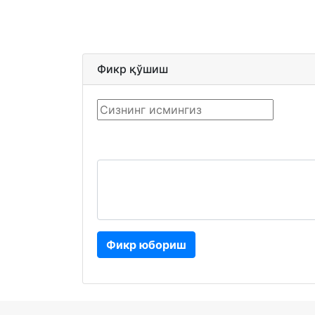
Фикр қўшиш
Фикр юбориш