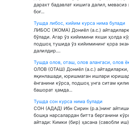
дарахт бадавлат кишига далил, мевасиз 
боғ...
Тушда либос, кийим курса нима булади
ЛИБОС (ЖОМА) Дониёл (а.с.) айтадиларк
бўлади. Агар ўз кийимини яхши ҳолда кў
подшоҳ тушида ўз кийимининг қора экан
далилдир....
Тушда олов, оташ, олов алангаси, олов 
ОЛОВ (ОТАШ) Дониёл (а.с.) айтадиларки,
яқинлашади, юришмаган ишлари юришади
ёнганини кўрса, подшоҳ унга ситам қили
башорат ҳамда...
Тушда сон курса нима булади
СОН (АДАД) Ибн Сирин (р.а.)нинг айтиши
бошқа нарсалардан битта берганини кўр
айтади: Кимки (бир) ҳасана (савобли иш) 