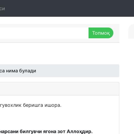
си
са нима булади
 гувохлик беришга ишора.
нарсани билгувчи ягона зот Аллоҳдир.