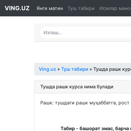
VING.UZ
Янги матин
Туш табири
Исмлар мано
Ving.uz
»
Туш табири
» Тушда рашк кур
Тушда рашк курса нима булади
Рашк: тушдаги рашк муҳаббатга, рост
Табир - башорат эмас, барча 