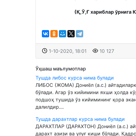
(Қ,Ў,Ғ хариблар ўрнига 
1-10-2020, 18:01
10 127
Ўҳшаш маълумотлар
Тушда либос курса нима булади
ЛИБОС (ЖОМА) Дониёл (а.с.) айтадиларк
бўлади. Агар ўз кийимини яхши ҳолда кў
подшоҳ тушида ўз кийимининг қора экан
далилдир....
Тушда дарахтлар курса нима булади
ДАРАХТЛАР (ДАРАХТОН) Дониёл (а.с.) ай
дарахт азизи ва улуғ киши бўлади. Қадр