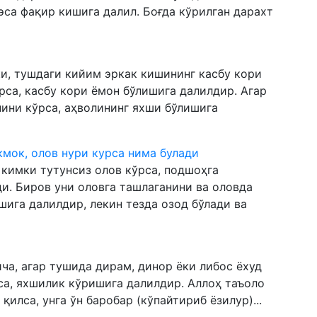
эса фақир кишига далил. Боғда кўрилган дарахт
и, тушдаги кийим эркак кишининг касбу кори
рса, касбу кори ёмон бўлишига далилдир. Агар
ини кўрса, аҳволининг яхши бўлишига
ёкмок, олов нури курса нима булади
 кимки тутунсиз олов кўрса, подшоҳга
. Биров уни оловга ташлаганини ва оловда
шига далилдир, лекин тезда озод бўлади ва
ча, агар тушида дирам, динор ёки либос ёхуд
са, яхшилик кўришига далилдир. Аллоҳ таъоло
қилса, унга ўн баробар (кўпайтириб ёзилур)...