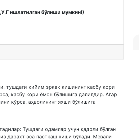
К,У,Г ишлатилган бўлиши мумкин!)
и, тушдаги кийим эркак кишининг касбу кори
рса, касбу кори ёмон бўлишига далилдир. Агар
ини кўрса, аҳволининг яхши бўлишига
тадилар: Тушдаги одамлар учун қадрли бўлган
сиз дарахт эса пасткаш киши бўлади. Мевали