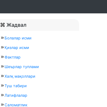
Жадвал
Болалар исми
Қизлар исми
Фактлар
Шеърлар туплами
Халқ мақоллари
Туш табири
Латифлалар
Саломатлик