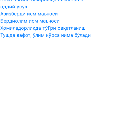
оддий усул
Азизберди исм маъноси
Бердиолим исм маъноси
Ҳомиладорликда тўҒри овқатланиш
Тушда вафот, ўлим кўрса нима бўлади