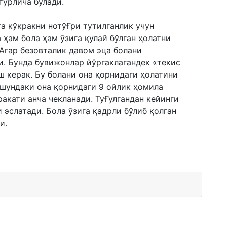
турлича бўлади.
а кўкракни нотўҒри тутилганлик учун
 ҳам бола ҳам ўзига қулай бўлган ҳолатни
Aгар безовталик давом эца болани
и. Бунда бувижонлар йўргаклагандек «текис
ш керак. Бу болани она қорнидаги ҳолатини
п шундаки она қорнидаги 9 ойлик ҳомила
акати анча чекланади. ТуҒулгандан кейинги
 эслатади. Бола ўзига қадрли бўлиб қолган
и.