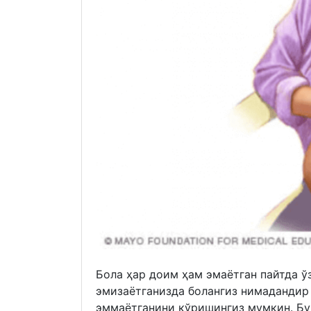
Бола ҳар доим ҳам эмаётган пайтда ў
эмизаётганизда болангиз нимадандир 
эммаётганини кўришингиз мумкин. Бун