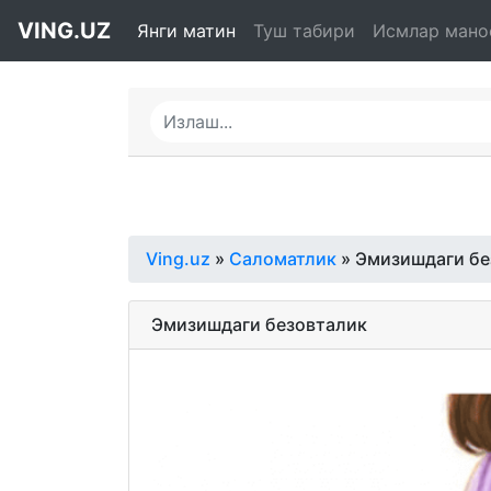
VING.UZ
Янги матин
Туш табири
Исмлар мано
Ving.uz
»
Саломатлик
» Эмизишдаги бе
Эмизишдаги безовталик