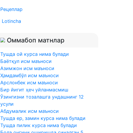
Рецеплар
Lotincha
Оммабоп матнлар
Тушда ой курса нима булади
Баётқул исм маъноси
Азимжон исм маъноси
Ҳамдамбўл исм маъноси
Арслонбек исм маъноси
Бир йигит ҳеч уйланмасмиш
Ўзингизни тозалашга ундашнинг 12
усули
Абдумалик исм маъноси
Тушда ер, замин курса нима булади
Тушда пилик курса нима булади
Бола онгини оширишда синалган 5