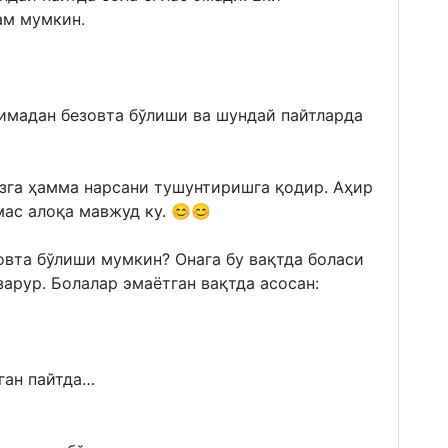
ам мумкин.
нимадан безовта бўлиши ва шундай пайтларда
зга ҳамма нарсани тушунтиришга қодир. Aҳир
мас алоқа мавжуд ку. 😊😊
овта бўлиши мумкин? Онага бу вақтда боласи
арур. Болалар эмаётган вақтда асосан:
ган пайтда…