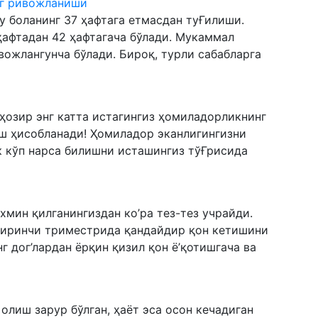
нг ривожланиши
у боланинг 37 ҳафтага етмасдан туҒилиши.
афтадан 42 ҳафтагача бўлади. Мукаммал
вожлангунча бўлади. Бироқ, турли сабабларга
ҳозир энг катта истагингиз ҳомиладорликнинг
ш ҳисобланади! Ҳомиладор эканлигингизни
ик кўп нарса билишни исташингиз тўҒрисида
мин қилганингиздан ко’ра тез-тез учрайди.
биринчи триместрида қандайдир қон кетишини
г дог’лардан ёрқин қизил қон ё’қотишгача ва
лиш зарур бўлган, ҳаёт эса осон кечадиган