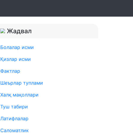
Жадвал
Болалар исми
Қизлар исми
Фактлар
Шеърлар туплами
Халқ мақоллари
Туш табири
Латифлалар
Саломатлик