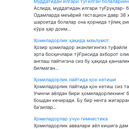
Муддатидан илгари туҒилган болаларни
Aслида, муддатидан илгари туҒруқлар- б
Одамларда меъёрий гестацион давр 38 ҳ
шароитда болалар она қорнида тўлиқ ри
кўра ҳар доим...
Ҳомиладорлик ҳақида маълумот
Ҳозир ҳомиладор эканлигингиз туфайли 
эрта босқичлари тўҒрисида ахборот оли
англаш пайтигача сиз бу ҳақида қанчал
билмаган...
Ҳомиладорлик пайтида қон кетиши
Ҳомиладорлик пайтида қон кетиш сиз тах
Учинчи аёлдан бири ҳомиладорликнинг 
бошдан кечиради. Бу бир нечта жигарран
ба’зилар...
Ҳомиладорлар учун гимнастика
Ҳомиладорлик аввалари аёл кишига дам о