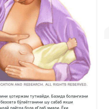
зини ҳотиржам тутмайди. Базида болангизни
безовта бўлаётганини шу сабаб яхши
дай пайтда бола еҒлаб эмади. Ёки