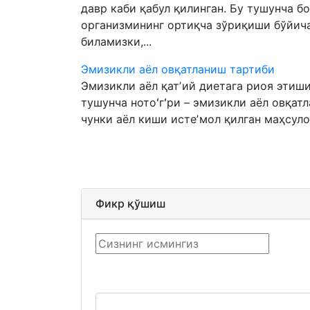
давр каби қабул қилинган. Бу тушунча б
организмининг ортиқча зўриқиши бўйича
биламизки,...
Эмизикли аёл овқатланиш тартиби
Эмизикли аёл қатʼий диетага риоя этиши
тушунча нотоʻгʻри – эмизикли аёл овқатл
чунки аёл киши истеʼмол қилган маҳсулот
Фикр қўшиш