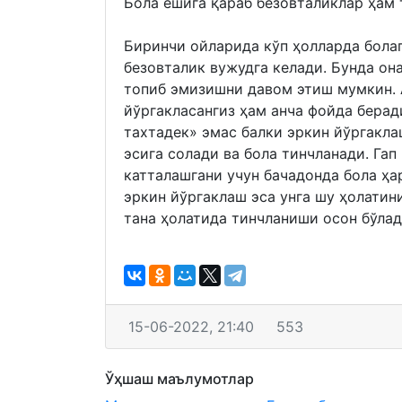
Бола ёшига қараб безовталиклар ҳам 
Биринчи ойларида кўп ҳолларда болаг
безовталик вужудга келади. Бунда она
топиб эмизишни давом этиш мумкин. 
йўргакласангиз ҳам анча фойда берад
тахтадек» эмас балки эркин йўргакла
эсига солади ва бола тинчланади. Га
катталашгани учун бачадонда бола ҳар
эркин йўргаклаш эса унга шу ҳолатини
тана ҳолатида тинчланиши осон бўлад
15-06-2022, 21:40
553
Ўҳшаш маълумотлар