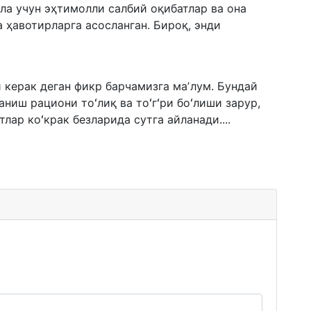
ола учун эҳтимолли салбий оқибатлар ва она
 ҳавотирларга асосланган. Бироқ, энди
 керак деган фикр барчамизга маʼлум. Бундай
аниш рациони тоʻлиқ ва тоʻгʻри боʻлиши зарур,
лар коʻкрак безларида сутга айланади....