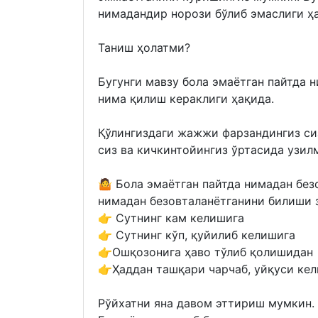
нимадандир норози бўлиб эмаслиги ҳ
Таниш ҳолатми?
Бугунги мавзу бола эмаётган пайтда 
нима қилиш кераклиги ҳақида.
Қўлингиздаги жажжи фарзандингиз си
сиз ва кичкинтойингиз ўртасида узил
🤷 Бола эмаётган пайтда нимадан без
нимадан безовталанётганини билиши з
👉 Сутнинг кам келишига
👉 Сутнинг кўп, қуйилиб келишига
👉Ошқозонига ҳаво тўлиб қолишидан
👉Ҳаддан ташқари чарчаб, уйқуси кел
Рўйхатни яна давом эттириш мумкин.