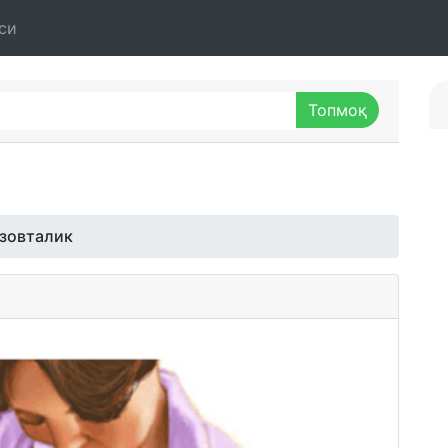
си
зовталик