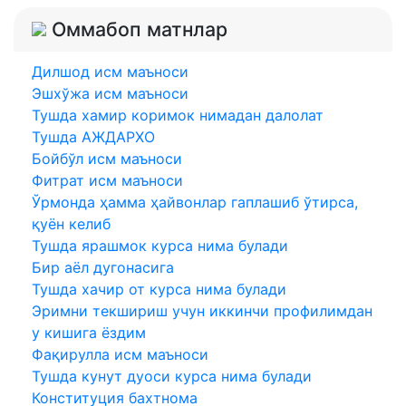
Оммабоп матнлар
Дилшод исм маъноси
Эшхўжа исм маъноси
Тушда хамир коримок нимадан далолат
Тушда АЖДАРХО
Бойбўл исм маъноси
Фитрат исм маъноси
Ўрмонда ҳамма ҳайвонлар гаплашиб ўтирса,
қуён келиб
Тушда ярашмок курса нима булади
Бир аёл дугонасига
Тушда хачир от курса нима булади
Эримни текшириш учун иккинчи профилимдан
у кишига ёздим
Фақирулла исм маъноси
Тушда кунут дуоси курса нима булади
Конституция бахтнома