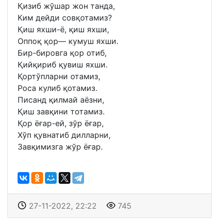
Қизиб жўшар жон танда,
Ким дейди совқотамиз?
Қиш яхши-ё, қиш яхши,
Оппоқ қор— кумуш яхши.
Бир-бировга қор отиб,
Қийқириб қувиш яхши.
Қортўпларни отамиз,
Роса кулиб қотамиз.
Писанд қилмай аёзни,
Қиш завқини тотамиз.
Қор ёғар-ей, зўр ёғар,
Хўп қувнатиб дилларни,
Завқимизга жўр ёғар.
27-11-2022, 22:22
745