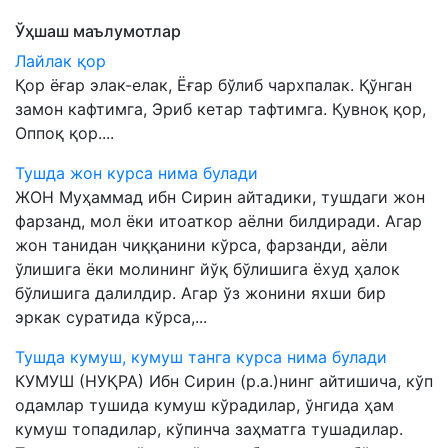
Ўҳшаш маълумотлар
Лайлак қор
Қор ёғар элак-елак, Ёғар бўлиб чархпалак. Қўнган
замон кафтимга, Эриб кетар тафтимга. Қувноқ қор,
Оппоқ қор....
Тушда жон курса нима булади
ЖОН Муҳаммад ибн Сирин айтадики, тушдаги жон
фарзанд, мол ёки итоаткор аёлни билдиради. Агар
жон танидан чиққанини кўрса, фарзанди, аёли
ўлишига ёки молининг йўқ бўлишига ёхуд ҳалок
бўлишига далилдир. Агар ўз жонини яхши бир
эркак суратида кўрса,...
Тушда кумуш, кумуш танга курса нима булади
КУМУШ (НУҚРА) Ибн Сирин (р.а.)нинг айтишича, кўп
одамлар тушида кумуш кўрадилар, ўнгида ҳам
кумуш топадилар, кўпинча заҳматга тушадилар.