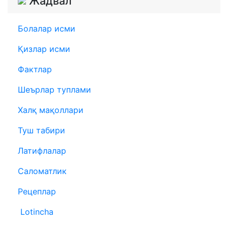
Жадвал
Болалар исми
Қизлар исми
Фактлар
Шеърлар туплами
Халқ мақоллари
Туш табири
Латифлалар
Саломатлик
Рецеплар
Lotincha