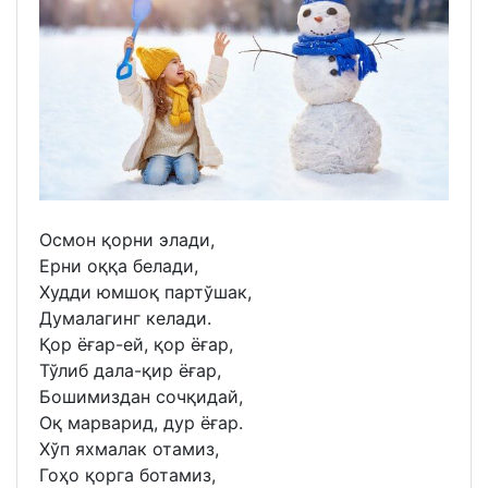
Осмон қорни элади,
Ерни оққа белади,
Худди юмшоқ партўшак,
Думалагинг келади.
Қор ёғар-ей, қор ёғар,
Тўлиб дала-қир ёғар,
Бошимиздан сочқидай,
Оқ марварид, дур ёғар.
Хўп яхмалак отамиз,
Гоҳо қорга ботамиз,