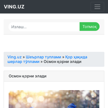
VING.UZ
Ving.uz
»
Шеърлар туплами
»
Қор ҳақида
шерлар тўплами
» Осмон қорни элади
Осмон қорни элади