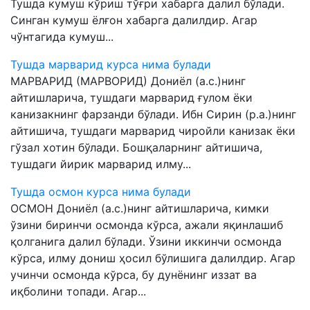
Тушда кумуш кўриш тўғри хабарга далил бўлади.
Синган кумуш ёлғон хабарга далилдир. Агар
чўнтагида кумуш...
Тушда марварид курса нима булади
МАРВАРИД (МАРВОРИД) Дониёл (а.с.)нинг
айтишларича, тушдаги марварид ғулом ёки
канизакнинг фарзанди бўлади. Ибн Сирин (р.а.)нинг
айтишича, тушдаги марварид чиройли канизак ёки
гўзал хотин бўлади. Бошқаларнинг айтишича,
тушдаги йирик марварид илму...
Тушда осмон курса нима булади
ОСМОН Дониёл (а.с.)нинг айтишларича, кимки
ўзини биринчи осмонда кўрса, ажали яқинлашиб
қолганига далил бўлади. Ўзини иккинчи осмонда
кўрса, илму дониш ҳосил бўлишига далилдир. Агар
учинчи осмонда кўрса, бу дунёнинг иззат ва
иқболини топади. Агар...