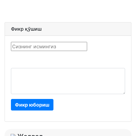
Фикр қўшиш
Фикр юбориш