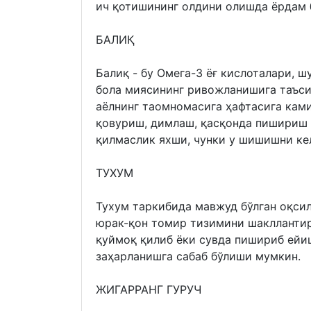
ич қотишининг олдини олишда ёрдам
БАЛИҚ
Балиқ - бу Омега-3 ёғ кислоталари, ш
бола миясининг ривожланишига таъси
аёлнинг таомномасига ҳафтасига кам
қовуриш, димлаш, қасқонда пишириш 
қилмаслик яхши, чунки у шишишни к
ТУХУМ
Тухум таркибида мавжуд бўлган оқсилл
юрак-қон томир тизимини шакллантир
қуймоқ қилиб ёки сувда пишириб ейи
заҳарланишга сабаб бўлиши мумкин.
ЖИГАРРАНГ ГУРУЧ