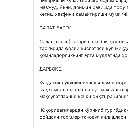
чиқаришни кўпайтиришга ёрдам бера
мавжуд. Яъни, доимий равишда тофу 
кетиш хавфини камайтириши мумкин!
САЛАТ БАРГИ
Салат барги (Цезарь салат)ни ҳам ов
таркибида фолий кислотаси кўп миқд
ҳомиладорликнинг эрта муддатида ҳо
ДАРВОҚЕ...
Кундалик суюқлик ичишни ҳам назора
сув,компот, шарбат ва сут маҳсулотл
маҳсулотларини кечки оВқат рациони
Юқоридагилардан кўриниб турибдики,
фойдали таомлар тановул қилишлари