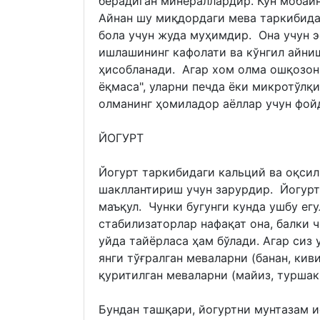
берадиган минераллардир. Кун мобай
Айнан шу миқдордаги мева таркибида
бола учун жуда муҳимдир. Она учун 
ишлашининг кафолати ва кўнгил айни
ҳисобланади. Агар хом олма ошқозон
ёқмаса", уларни печда ёки микротўл
олманинг ҳомиладор аёллар учун фой
ЙОГУРТ
Йогурт таркибидаги кальций ва оқси
шакллантириш учун зарурдир. Йогурт
маъқул. Чунки бугунги кунда ушбу ег
стабилизаторлар нафақат она, балки 
уйда тайёрласа ҳам бўлади. Агар сиз 
янги тўғралган меваларни (банан, кив
қуритилган меваларни (майиз, туршак
Бундан ташқари, йогуртни мунтазам 