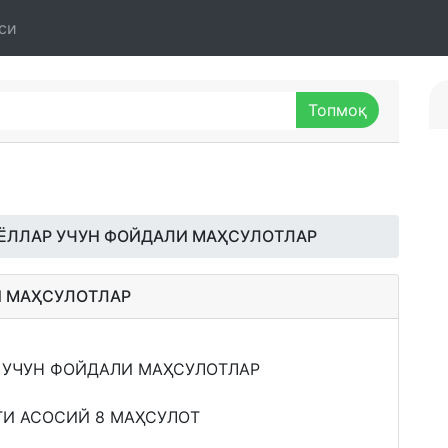
си
ЁЛЛАР УЧУН ФОЙДАЛИ МАҲСУЛОТЛАР
И МАҲСУЛОТЛАР
И АСОСИЙ 8 МАҲСУЛОТ