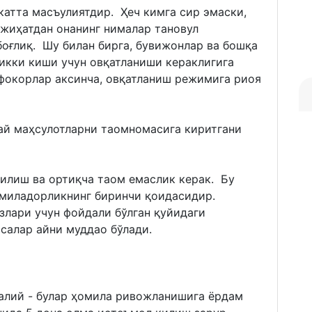
катта масъулиятдир. Ҳеч кимга сир эмаски,
 жиҳатдан онанинг нималар тановул
боғлиқ. Шу билан бирга, бувижонлар ва бошқа
икки киши учун овқатланиши кераклигига
окорлар аксинча, овқатланиш режимига риоя
ай маҳсулотларни таомномасига киритгани
қилиш ва ортиқча таом емаслик керак. Бу
омиладорликнинг биринчи қоидасидир.
злари учун фойдали бўлган қуйидаги
салар айни муддао бўлади.
калий - булар ҳомила ривожланишига ёрдам