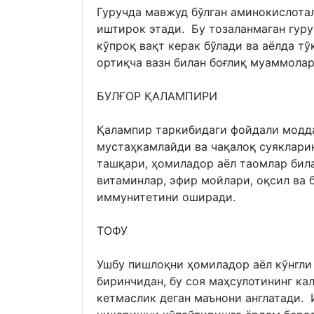
Гуручда мавжуд бўлган аминокислота
иштирок этади. Бу тозаланмаган гуру
кўпроқ вақт керак бўлади ва аёлда т
ортиқча вазн билан боғлиқ муаммола
БУЛҒОР ҚАЛАМПИРИ
Қалампир таркибидаги фойдали модд
мустаҳкамлайди ва чақалоқ суяклари
ташқари, ҳомиладор аёл таомлар бил
витаминлар, эфир мойлари, оқсил ва б
иммунитетини оширади.
ТОФУ
Ушбу пишлоқни ҳомиладор аёл кўнгли
биринчидан, бу соя маҳсулотининг ка
кетмаслик деган маънони англатади. 