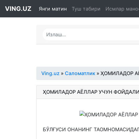
VING.UZ
Янги матин
Туш табири
Исмлар мано
Ving.uz
»
Саломатлик
» ҲОМИЛАДОР А
ҲОМИЛАДОР АЁЛЛАР УЧУН ФОЙДАЛ
БЎЛҒУСИ ОНАНИНГ ТАОМНОМАСИДАГ