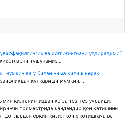
муваффақиятингиз ва соғлиғингизни ўлдирадими?
иқотларни тушунамиз....
ш мумкин ва у билан нима қилиш керак
заифликдан қутқариши мумкин....
мин қилганингиздан ко’ра тез-тез учрайди.
биринчи триместрида қандайдир қон кетишини
г дог’лардан ёрқин қизил қон ё’қотишгача ва