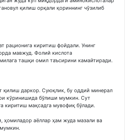
диган жуда кўп миқдордаги аминокислоталар
тановул қилиш орқали қориннинг чўзилиб
қат рационига киритиш фойдали. Унинг
орда мавжуд. Фолий кислота
милага ташқи омил таъсирини камайтиради.
т қилиш даркор. Суюқлик, бу оддий минерал
ари кўринишида бўлиши мумкин. Сут
га киритиш мақсадга мувофиқ бўлади.
 ҳомиладор аёллар ҳам жуда мазали ва
 мумкин.