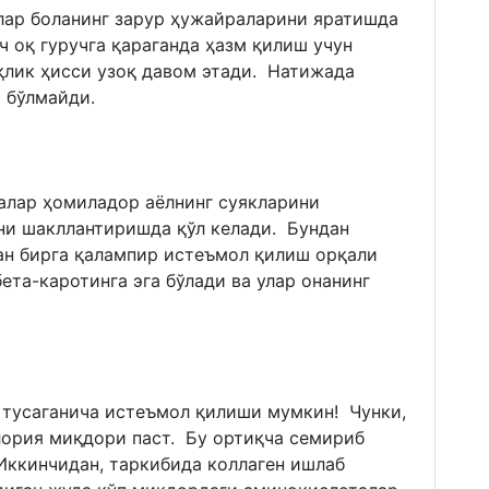
лар боланинг зарур ҳужайраларини яратишда
ч оқ гуручга қараганда ҳазм қилиш учун
ўқлик ҳисси узоқ давом этади. Натижада
р бўлмайди.
алар ҳомиладор аёлнинг суякларини
ни шакллантиришда қўл келади. Бундан
ан бирга қалампир истеъмол қилиш орқали
ета-каротинга эга бўлади ва улар онанинг
 тусаганича истеъмол қилиши мумкин! Чунки,
лория миқдори паст. Бу ортиқча семириб
Иккинчидан, таркибида коллаген ишлаб