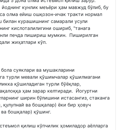
нида 5 дона олма истеъмол қилиш зарур.
 йоднинг кунлик меъёри ҳам мавжуд бўлиб, бу
эса олма ейиш ошқозон-ичак тракти нормал
ш билан курашишнинг самарали усули
нинг кислоталилигини ошириб, "танага
қинли печда пишириш мумкин. Пиширилган
дали жиҳатлари кўп.
л бола суяклари ва мушакларини
га турли мевали қўшимчалар қўшилмагани
уликка қўшиладиган турли бўёқлар,
чақалоққа ҳам зарар келтиради. Йогуртни
уларнинг ширин бўлишини истасангиз, стаканга
и, қулупнай ва бошқалар) ёки бир ҳовуч
 ва бошқалар) қўшинг.
истеъмол қилиш кўпчилик ҳомиладор аёлларга