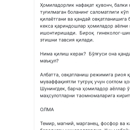
Ҳомиладорлик нафақат қувонч, балки 
туғилмаган боланинг саломатлиги кўп
қилаётгани ва қандай овқатланишига 
кекса қариндошлар ҳомиладор аёлни 
ишонтиришади. Бироқ гинеколог-шиф
этишни тавсия қилади.
Нима қилиш керак? Бўлғуси она қанд
маъқул?
Албатта, овқатланиш режимига риоя 
муваффақиятли туғруқ учун соғлом ҳ
Шунингдек, барча ҳомиладор аёллар ў
маҳсулотларни таомномаларига кирит
ОЛМА
Темир, магний, марганец, фосфор ва 