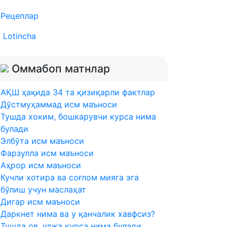
Рецеплар
Lotincha
Оммабоп матнлар
AҚШ ҳақида 34 та қизиқарли фактлар
Дўстмуҳаммад исм маъноси
Тушда хоким, бошкарувчи курса нима
булади
Элбўта исм маъноси
Фарзулла исм маъноси
Аҳрор исм маъноси
Кучли хотира ва соғлом мияга эга
бўлиш учун маслаҳат
Дигар исм маъноси
Даркнет нима ва у қанчалик хавфсиз?
Тушда ов, улжа курса нима булади