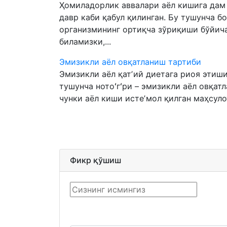
Ҳомиладорлик аввалари аёл кишига дам о
давр каби қабул қилинган. Бу тушунча б
организмининг ортиқча зўриқиши бўйича
биламизки,...
Эмизикли аёл овқатланиш тартиби
Эмизикли аёл қатʼий диетага риоя этиши
тушунча нотоʻгʻри – эмизикли аёл овқатл
чунки аёл киши истеʼмол қилган маҳсулот
Фикр қўшиш