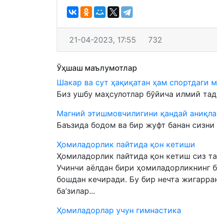
21-04-2023, 17:55
732
Ўҳшаш маълумотлар
Шакар ва сут ҳақиқатан ҳам спортдаги 
Биз ушбу маҳсулотлар бўйича илмий тадқ
Магний этишмовчилигини қандай аниқла
Баъзида бодом ва бир жуфт банан сизни 
Ҳомиладорлик пайтида қон кетиши
Ҳомиладорлик пайтида қон кетиш сиз тах
Учинчи аёлдан бири ҳомиладорликнинг 
бошдан кечиради. Бу бир нечта жигарран
ба’зилар...
Ҳомиладорлар учун гимнастика