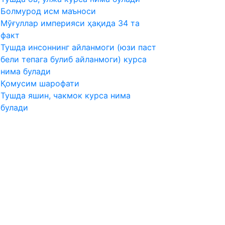
Болмурод исм маъноси
Мўғуллар империяси ҳақида 34 та
факт
Тушда инсоннинг айланмоги (юзи паст
бели тепага булиб айланмоги) курса
нима булади
Қомусим шарофати
Тушда яшин, чакмок курса нима
булади