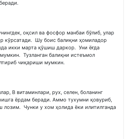
 беради.
унингдек, оқсил ва фосфор манбаи бўлиб, улар
р кўрсатади. Шу боис балиқни ҳомиладор
ида икки марта қўшиш даркор. Уни ёғда
мумкин. Тузланган балиқни истеъмол
елтириб чиқариши мумкин.
ар, В витаминлари, рух, селен, боланинг
ишга ёрдам беради. Аммо тухумни қовуриб,
ш лозим. Чунки у хом ҳолида ёки илитилганда