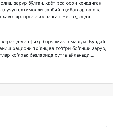
лиш зарур бўлган, ҳаёт эса осон кечадиган
ола учун эҳтимолли салбий оқибатлар ва она
 ҳавотирларга асосланган. Бироқ, энди
 керак деган фикр барчамизга маʼлум. Бундай
аниш рациони тоʻлиқ ва тоʻгʻри боʻлиши зарур,
лар коʻкрак безларида сутга айланади....