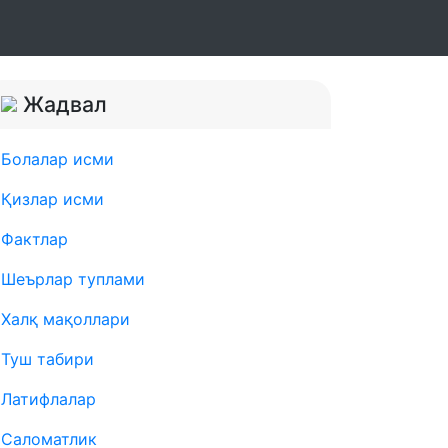
Жадвал
Болалар исми
Қизлар исми
Фактлар
Шеърлар туплами
Халқ мақоллари
Туш табири
Латифлалар
Саломатлик