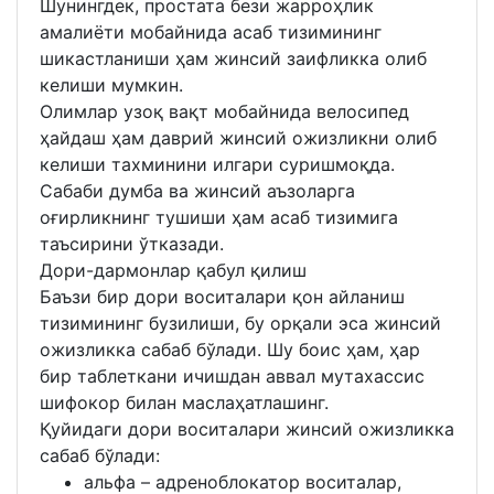
Шунингдек, простата бези жарроҳлик
амалиёти мобайнида асаб тизимининг
шикастланиши ҳам жинсий заифликка олиб
келиши мумкин.
Олимлар узоқ вақт мобайнида велосипед
ҳайдаш ҳам даврий жинсий ожизликни олиб
келиши тахминини илгари суришмоқда.
Сабаби думба ва жинсий аъзоларга
оғирликнинг тушиши ҳам асаб тизимига
таъсирини ўтказади.
Дори-дармонлар қабул қилиш
Баъзи бир дори воситалари қон айланиш
тизимининг бузилиши, бу орқали эса жинсий
ожизликка сабаб бўлади. Шу боис ҳам, ҳар
бир таблеткани ичишдан аввал мутахассис
шифокор билан маслаҳатлашинг.
Қуйидаги дори воситалари жинсий ожизликка
сабаб бўлади:
альфа – адреноблокатор воситалар,