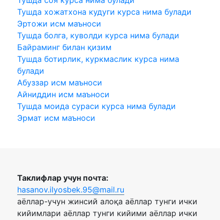
Тушда хожатхона кудуги курса нима булади
Эртожи исм маъноси
Тушда болга, куволди курса нима булади
Байраминг билан қизим
Тушда ботирлик, куркмаслик курса нима
булади
Абуззар исм маъноси
Айниддин исм маъноси
Тушда моида сураси курса нима булади
Эрмат исм маъноси
Таклифлар учун почта:
hasanov.ilyosbek.95@mail.ru
аёллар-учун жинсий алоқа аёллар тунги ички
кийимлари аёллар тунги кийими аёллар ички