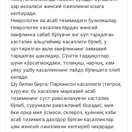
ҳар иккаласи жинсий ожизликни юзага
келтиради.
Неврологик ва асаб тизимидаги бузилишлар
Неврологик касалликлардан жинсий
заифликка сабаб бўлувчи энг кўп тарқалган
хасталик альцгеймер касаллиги бўлиб, у
орттирилган ақли заифликнинг оммавий
тарқалган шаклидир. Сўнгги тадқиқотлар
шуни кўрсатмоқдаки, толиқиш, чарчоқ, кам
уйқу ушбу касалликнинг пайдо бўлишига олиб
келади.
Шу билан бирга, Паркинсон касаллиги (титроқ
хуружи: бу касаллик марказий асаб
тизимининг суст ривожланувчи хасталик
бўлиб, сурункали ривожланиб боради), мия
ёки орқа мия ўсмаси, склероз, қуёнчиқ каби
асаб тизимига дахлдор бўлган касалликлар
ҳам жинсий ожизликни келтириб чиқаради.