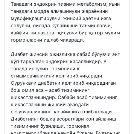
Танадаги эндокрин тизими метаболизм, яъни
танадаги модда алмашинуви жараёнини
мувофиқлаштирувчи, жинсий ҳаётни изга
солувчи, оилада кўпайишни таъминловчи,
кайфиятни назорат қилувчи бир қатор муҳим
гормонларни ишлаб чиқаради.
Диабет жинсий ожизликка сабаб бўлувчи энг
кўп тарқалган эндокрин касалликдир. У
танада инсулин гормонининг
етишмовчилигини келтириб чиқаради.
Сурункали диабетни келтириб чиқарадиган
бош омил эса – асаб тизимининг
шикастланишидир. Сабаби асаб тизимининг
шикастланиши жинсий аъзодаги
сезувчанликнинг пасайишига олиб келади.
Диабетнинг бошқа асоратлари қон айланиш
тизимининг бузилиши, гормонал
номутаносибликда намоён бўлади. Буларнинг