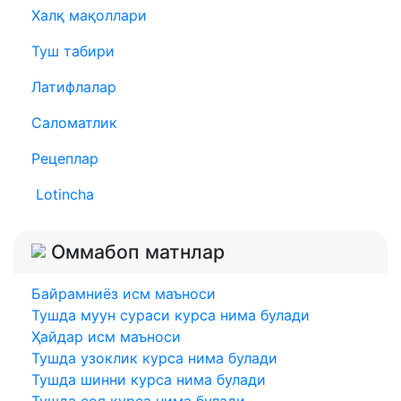
Халқ мақоллари
Туш табири
Латифлалар
Саломатлик
Рецеплар
Lotincha
Оммабоп матнлар
Байрамниёз исм маъноси
Тушда муун сураси курса нима булади
Ҳайдар исм маъноси
Тушда узоклик курса нима булади
Тушда шинни курса нима булади
Тушда соя курса нима булади