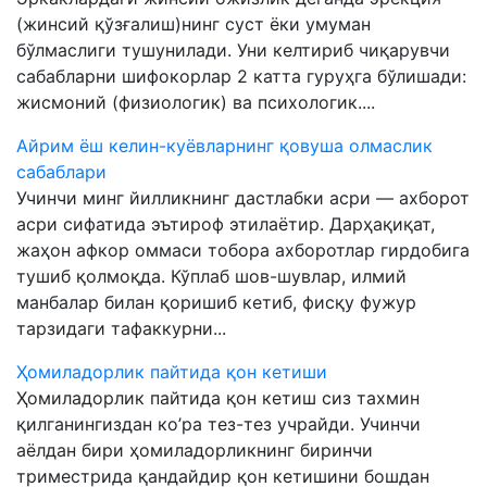
(жинсий қўзғалиш)нинг суст ёки умуман
бўлмаслиги тушунилади. Уни келтириб чиқарувчи
сабабларни шифокорлар 2 катта гуруҳга бўлишади:
жисмоний (физиологик) ва психологик....
Айрим ёш келин-куёвларнинг қовуша олмаслик
сабаблари
Учинчи минг йилликнинг дастлабки асри — ахборот
асри сифатида эътироф этилаётир. Дарҳақиқат,
жаҳон афкор оммаси тобора ахборотлар гирдобига
тушиб қолмоқда. Кўплаб шов-шувлар, илмий
манбалар билан қоришиб кетиб, фисқу фужур
тарзидаги тафаккурни...
Ҳомиладорлик пайтида қон кетиши
Ҳомиладорлик пайтида қон кетиш сиз тахмин
қилганингиздан ко’ра тез-тез учрайди. Учинчи
аёлдан бири ҳомиладорликнинг биринчи
триместрида қандайдир қон кетишини бошдан