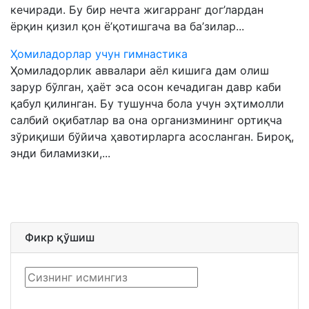
кечиради. Бу бир нечта жигарранг дог’лардан
ёрқин қизил қон ё’қотишгача ва ба’зилар...
Ҳомиладорлар учун гимнастика
Ҳомиладорлик аввалари аёл кишига дам олиш
зарур бўлган, ҳаёт эса осон кечадиган давр каби
қабул қилинган. Бу тушунча бола учун эҳтимолли
салбий оқибатлар ва она организмининг ортиқча
зўриқиши бўйича ҳавотирларга асосланган. Бироқ,
энди биламизки,...
Фикр қўшиш