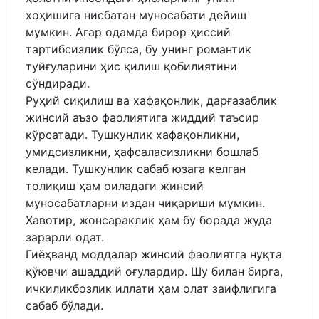
хоҳишига нисбатан муносабати дейиш
мумкин. Агар одамда бирор ҳиссий
тартибсизлик бўлса, бу унинг романтик
туйғуларини ҳис қилиш қобилиятини
сўндиради.
Руҳий сиқилиш ва хафақонлик, дарғазаблик
жинсий аъзо фаолиятига жиддий таъсир
кўрсатади. Тушкунлик хафақонликни,
умидсизликни, ҳафсаласизликни бошлаб
келади. Тушкунлик сабаб юзага келган
толиқиш ҳам оиладаги жинсий
муносабатларни издан чиқариши мумкин.
Хавотир, жонсараклик ҳам бу борада жуда
зарарли одат.
Гиёҳванд моддалар жинсий фаолиятга нуқта
қўювчи ашаддий оғулардир. Шу билан бирга,
ичкиликбозлик иллати ҳам олат заифлигига
сабаб бўлади.