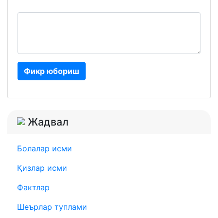
Фикр юбориш
Жадвал
Болалар исми
Қизлар исми
Фактлар
Шеърлар туплами