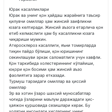
Юрак касалликлари
Юрак ва унинг қон ҳайдаш жараёнига таъсир
қилувчи омиллар ҳам жинсий заифликни
юзага келтиради. Жинсий аъзога етарлича қон
етиб келмаслиги ҳам бу касалликни юзага
чиқариши мумкин.
Атеросклероз касаллиги, яъни томирларда
тиқин пайдо бўлиши, қон юришининг
секинлашуви эркак саломатлиги учун хавфли.
Қон таркибида холестериннинг кўпайиши,
юқори қон босими ҳам жинсий аъзо
фаолиятига зарар етказади.
Турмуш тарзидаги омиллар ва ҳиссий
омиллар
Эр ва хотин ўзаро шахсий муносабатлар
чоғида ўзларини маълум даражадаги ҳис-
ҳаяжон қуршовида сезишлари керак. Бу
ҳолатни инсондаги ҳисларнинг унинг