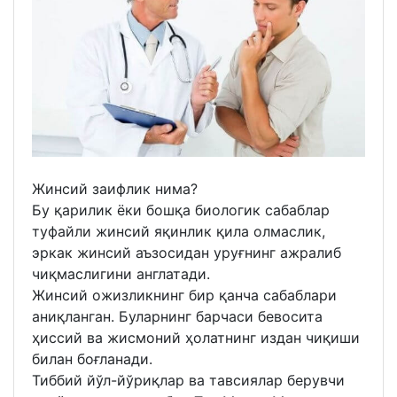
Жинсий заифлик нима?
Бу қарилик ёки бошқа биологик сабаблар
туфайли жинсий яқинлик қила олмаслик,
эркак жинсий аъзосидан уруғнинг ажралиб
чиқмаслигини англатади.
Жинсий ожизликнинг бир қанча сабаблари
аниқланган. Буларнинг барчаси бевосита
ҳиссий ва жисмоний ҳолатнинг издан чиқиши
билан боғланади.
Тиббий йўл-йўриқлар ва тавсиялар берувчи