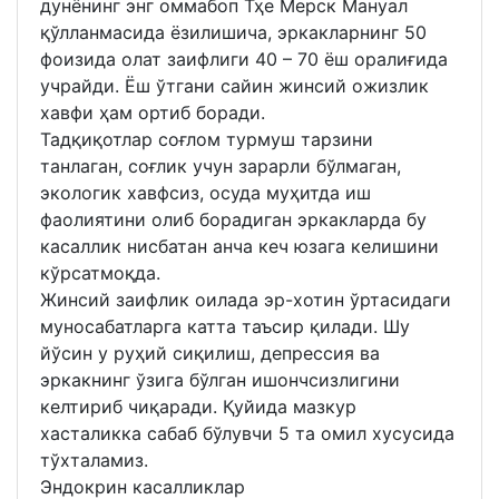
дунёнинг энг оммабоп Тҳе Мерcк Мануал
қўлланмасида ёзилишича, эркакларнинг 50
фоизида олат заифлиги 40 – 70 ёш оралиғида
учрайди. Ёш ўтгани сайин жинсий ожизлик
хавфи ҳам ортиб боради.
Тадқиқотлар соғлом турмуш тарзини
танлаган, соғлик учун зарарли бўлмаган,
экологик хавфсиз, осуда муҳитда иш
фаолиятини олиб борадиган эркакларда бу
касаллик нисбатан анча кеч юзага келишини
кўрсатмоқда.
Жинсий заифлик оилада эр-хотин ўртасидаги
муносабатларга катта таъсир қилади. Шу
йўсин у руҳий сиқилиш, депрессия ва
эркакнинг ўзига бўлган ишончсизлигини
келтириб чиқаради. Қуйида мазкур
хасталикка сабаб бўлувчи 5 та омил хусусида
тўхталамиз.
Эндокрин касалликлар