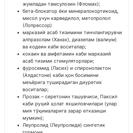
жумладан тамсулозин (Фломах);
бета-блокатор ёки минералокортикоид,
мисол учун карведилол, метопролол
(Лопрессор)
марказий асаб тизимини тинчлантирувчи
алпразолам (Ханах), диазепам (валиум)
ва кодеин каби воситалар;
кокаин ва амфетамин каби марказий
асаб тизими стимуляторлари;
фуросемид (Ласих) и спиронолактон
(Алдаcтоне) каби қон босимини
меъёрига туширадиган диуретик
воситалар;
Прозак – серетонин ташувчиси, Паксил
каби руҳий ҳолат яхшиловчилари (улар
мия тўқималарига зарар етказиши
мумкин);
Леупролид (Леупролиде) синтетик
гормони.