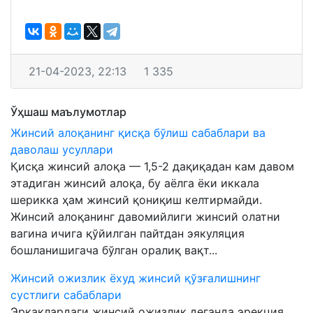
21-04-2023, 22:13
1 335
Ўҳшаш маълумотлар
Жинсий алоқанинг қисқа бўлиш сабаблари ва
даволаш усуллари
Қисқа жинсий алоқа — 1,5-2 дақиқадан кам давом
этадиган жинсий алоқа, бу аёлга ёки иккала
шерикка ҳам жинсий қониқиш келтирмайди.
Жинсий алоқанинг давомийлиги жинсий олатни
вагина ичига қўйилган пайтдан эякуляция
бошланишигача бўлган оралиқ вақт...
Жинсий ожизлик ёхуд жинсий қўзғалишнинг
сустлиги сабаблари
Эркаклардаги жинсий ожизлик деганда эрекция