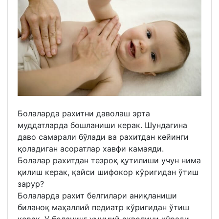
Болаларда рахитни даволаш эрта
муддатларда бошланиши керак. Шундагина
даво самарали бўлади ва рахитдан кейинги
қоладиган асоратлар хавфи камаяди.
Болалар рахитдан тезроқ қутилиши учун нима
қилиш керак, қайси шифокор кўригидан ўтиш
зарур?
Болаларда рахит белгилари аниқланиши
биланоқ маҳаллий педиатр кўригидан ўтиш
керак. У боланинг умумий аҳволини кўради,