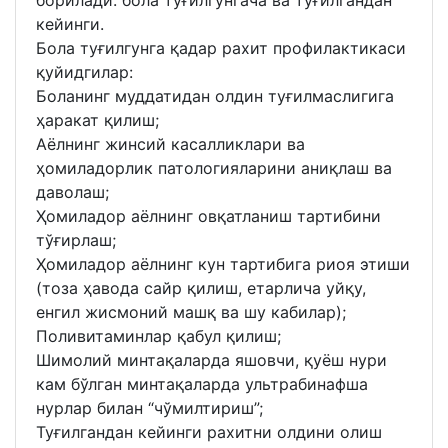
кейинги.
Бола туғилгунга қадар рахит профилактикаси
қуйидгилар:
Боланинг муддатидан олдин туғилмаслигига
ҳаракат қилиш;
Аёлнинг жинсий касалликлари ва
ҳомиладорлик патологияларини аниқлаш ва
даволаш;
Ҳомиладор аёлнинг овқатланиш тартибини
тўғирлаш;
Ҳомиладор аёлнинг кун тартибига риоя этиши
(тоза ҳавода сайр қилиш, етарлича уйқу,
енгил жисмоний машқ ва шу кабилар);
Поливитаминлар қабул қилиш;
Шимолий минтақаларда яшовчи, қуёш нури
кам бўлган минтақаларда ультрабинафша
нурлар билан “чўмилтириш”;
Туғилгандан кейинги рахитни олдини олиш