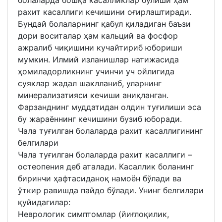
рахит касаллиги кечишини оғирлаштиради.
Бундай болаларнинг қабул қиладиган баъзи
дори воситалар ҳам кальций ва фосфор
ажралиб чиқишини кучайтириб юбориши
мумкин. Илмий изланишлар натижасида
ҳомиладорликнинг учинчи уч ойлигида
суяклар жадал шаклланиб, уларнинг
минерализатияси кечиши аниқланган.
Фарзанднинг муддатидан олдин туғилиши эса
бу жараённинг кечишини бузиб юборади.
Чала туғилган болаларда рахит касаллигининг
белгилари
Чала туғилган болаларда рахит касаллиги –
остеопения деб аталади. Касаллик боланинг
биринчи ҳафтасиданоқ намоён бўлади ва
ўткир равишда пайдо бўлади. Унинг белгилари
қуйидагилар:
Неврологик симптомлар (йиғлоқилик,