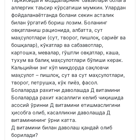
аллергик таъсир кўрсатиши мумкин. Улардан
фойдаланаётганда болани секин асталик
билан ўргатиб бориш лозим. Боланинг
овқатланиш рационида, албатта, сут
маҳсулотлари (сут, творог, пишлоқ, сариёғ ва
бошқалар), кўкатлар ва сабзавотлар,
картошка, мевалар, гўштли овқатлар, каша,
тухум ва балиқ маҳсулотлари бўлиши керак.
Кальцийни энг кўп миқдорда сақловчи
маҳсулот – пишлоқ, сут ва сут маҳсулотлари,
творог, петрушка, кўк пиёз, фасол.
Болаларда рахитни даволашда Д витамини
Болаларда рахит касаллиги келиб чиқишида
асосий ўринни Д витамини етишмаслигини
ҳисобга олиб, касалликни даволашда Д
витаминининг ўрни катта.
Д витамини билан даволаш қандай олиб
борилади?