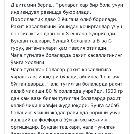
Д витамин бериш. Препарат ҳар бир бола учун
индивидуал равишда буюрилади.
Профилактик даво 2 ёшгача олиб борилади.
Рахит касаллигини бошидан кечирганлар учун
профилактик даволаш 3 ёшгача буюрилади.
Бундан ташқари, бундай болаларга Б ва C
гуруҳ витаминлари ҳам тавсия этилади.
Чала туғилган болаларда рахит касаллигининг
ўзига хослиги
Чала туғилган болалар рахит касаллигига
учраш хавфи юқори бўлади, айниқса 1 ёшгача
бўлган даврда. Чала туғилган болаларда рахит
келиб чиқиши 80 % ҳолларда учрайди. 1500 гр
дан кам вазн билан туғилган болаларда рахит
келиб чиқиш хавфи жуда юқори. Бунга сабаб
боланинг ўсиши жадал равишда бориши учун
кальций ва фосфорга бўлган эҳтиёжнинг
ортишидир. Бундан ташқари, чала туғилган
болаларда бошқа касалликлар бўлиши ҳам