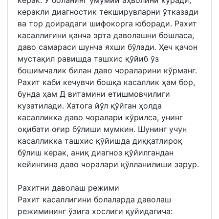
керакли диагностик текширувларни ўтказади
ва тор доирадаги шифокорга юборади. Рахит
касаллигини қанча эрта даволашни бошласа,
даво самараси шунча яхши бўлади. Ҳеч қачон
мустақил равишда ташхис қўйиб ўз
бошимчалик билан даво чораларини кўрманг.
Рахит каби кечувчи бошқа касаллик ҳам бор,
бунда ҳам Д витамини етишмовчилиги
кузатилади. Хатога йўл қўйган ҳолда
касалликка даво чоралари кўрилса, унинг
оқибати оғир бўлиши мумкин. Шунинг учун
касалликка ташхис қўйишда диққатлироқ
бўлиш керак, аниқ диагноз қўйилгандан
кейингина даво чоралари қўлланилиши зарур.
Рахитни даволаш режими
Рахит касаллигини болаларда даволаш
режимининг ўзига хослиги қуйидагича: