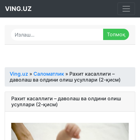
VING.UZ
Ving.uz
»
Саломатлик
» Рахит касаллиги –
даволаш ва олдини олиш усуллари (2-қисм)
Рахит касаллиги – даволаш ва олдини олиш
усуллари (2-қисм)