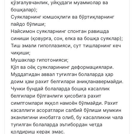
қўзғалувчанлик, уйқудаги муаммолар ва
бошқалар);
Суякларнинг юмшоқлиги ва бўртиқларнинг
пайдо бўлиши;
Найсимон суякларнинг спонтан равишда
синиши (қовурға, сон, елка ва бошқа суяклар);
Тиш эмали гипоплазияси, сут тишларнинг кеч
чиқиши;
Мушаклар гипотонияси;
Қўл ва оёқ суякларининг деформациялари.
Муддатидан аввал туғилган болаларда ҳар
доим ҳам рахит белгилари аниқланавермайди.
Чунки бундай болаларда бошқа касаллик
белгилари бўлганлиги ҳисобига рахит
симптомлари яққол намоён бўлмайди. Рахит
касаллиги асоратлари салбий бўлиши мумкин
эканлигини инобатга олиб, бу касалликни чала
туғилган болаларда эътибордан четда
қолдириш керак эмас.