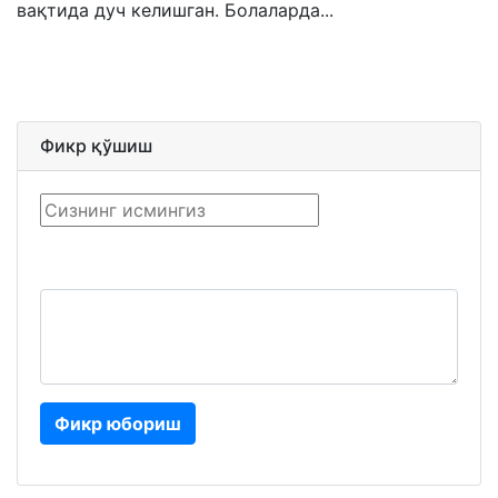
вақтида дуч келишган. Болаларда...
Фикр қўшиш
Фикр юбориш