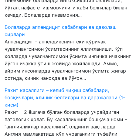
Пневмония болаларда интоксикация белгилари,
йўтал, нафас етишмовчилиги каби белгилар билан
кечади. Болаларда пневмония...
Болаларда аппендицит сабаблари ва даволаш
сирлари
Аппендицит – аппендикснинг ёки кўричак
чувалчангсимон ўсимтасининг яллиғланиши. Кўп
ҳолларда чувалчангсимон ўсимта ингичка ичакнинг
йўғон ичакка ўтиш жойида жойлашади. Аммо,
айрим инсонларда чувалчангсимон ўсимта жигар
остида, кичик чаноқда ва йўғон...
Рахит касаллиги – келиб чиқиш сабаблари,
босқичлари, клиник белгилари ва даражалари (1-
қисм)
Рахит – 2 ёшгача бўлган болаларда учрайдиган
патологик ҳолат. Бу касалликнинг бошқача номи –
“англияликлар касаллиги”, олдинги вақтларда
Англия мамлакатида кўп учраганлиги туфайли