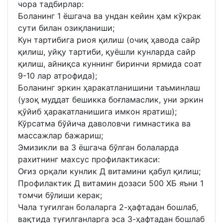
чора тадбирлар:
Боланинг 1 ёшгача ва ундан кейин ҳам кўкрак
сути билан озиқланиши;
Кун тартибига риоя қилиш (очиқ ҳавода сайр
қилиш, уйқу тартиби, қуёшли кунларда сайр
қилиш, айниқса куннинг биринчи ярмида соат
9-10 лар атрофида);
Боланинг эркин ҳаракатланишини таъминлаш
(узоқ муддат бешикка боғламаслик, уни эркин
қўйиб ҳаракатланишига имкон яратиш);
Кўрсатма бўйича даволовчи гимнастика ва
массажлар бажариш;
Эмизикли ва 3 ёшгача бўлган болаларда
рахитнинг махсус профилактикаси:
Оғиз орқали кунлик Д витамини қабул қилиш;
Профилактик Д витамин дозаси 500 ХБ яъни 1
томчи бўлиши керак;
Чала туғилган болаларга 2-ҳафтадан бошлаб,
вақтида туғилганларга эса 3-ҳафтадан бошлаб