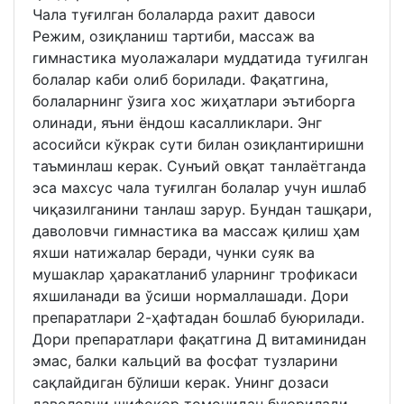
Чала туғилган болаларда рахит давоси
Режим, озиқланиш тартиби, массаж ва
гимнастика муолажалари муддатида туғилган
болалар каби олиб борилади. Фақатгина,
болаларнинг ўзига хос жиҳатлари эътиборга
олинади, яъни ёндош касалликлари. Энг
асосийси кўкрак сути билан озиқлантиришни
таъминлаш керак. Сунъий овқат танлаётганда
эса махсус чала туғилган болалар учун ишлаб
чиқазилганини танлаш зарур. Бундан ташқари,
даволовчи гимнастика ва массаж қилиш ҳам
яхши натижалар беради, чунки суяк ва
мушаклар ҳаракатланиб уларнинг трофикаси
яхшиланади ва ўсиши нормаллашади. Дори
препаратлари 2-ҳафтадан бошлаб буюрилади.
Дори препаратлари фақатгина Д витаминидан
эмас, балки кальций ва фосфат тузларини
сақлайдиган бўлиши керак. Унинг дозаси
даволовчи шифокор томонидан буюрилади.