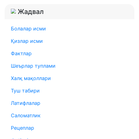
Жадвал
Болалар исми
Қизлар исми
Фактлар
Шеърлар туплами
Халқ мақоллари
Туш табири
Латифлалар
Саломатлик
Рецеплар