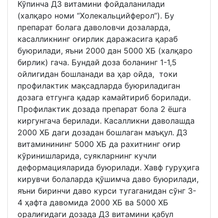
Кўпинча Д3 витамини фойдаланилади
(халқаро номи “Холекальцийферол”). Бу
препарат болага даволовчи дозаларда,
касалликнинг оғирлик даражасига қараб
буюрилади, яъни 2000 дан 5000 ХБ (халқаро
бирлик) гача. Бундай доза боланинг 1-1,5
ойлигидан бошланади ва ҳар ойда, токи
профилактик мақсадларда буюриладиган
дозага етгунга қадар камайтириб борилади.
Профилактик дозада препарат бола 2 ёшга
киргунгача берилади. Касалликни даволашда
2000 ХБ даги дозадан бошлаган маъқул. Д3
витаминининг 5000 ХБ да рахитнинг оғир
кўринишларида, суякларнинг кучли
деформацияларида буюрилади. Хавф гуруҳига
кирувчи болаларда қўшимча даво буюрилади,
яъни биринчи даво курси тугаганидан сўнг 3-
4 ҳафта давомида 2000 ХБ ва 5000 ХБ
оралиғидаги дозада Д3 витамини қабул