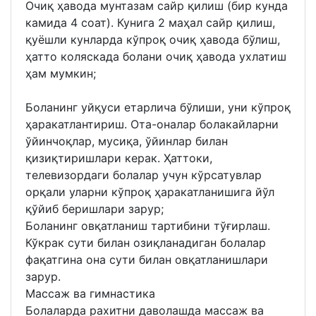
Очиқ ҳавода мунтазам сайр қилиш (бир кунда
камида 4 соат). Кунига 2 маҳал сайр қилиш,
қуёшли кунларда кўпроқ очиқ ҳавода бўлиш,
ҳатто коляскада болани очиқ ҳавода ухлатиш
ҳам мумкин;
Боланинг уйқуси етарлича бўлиши, уни кўпроқ
ҳаракатлантириш. Ота-оналар болакайларни
ўйинчоқлар, мусиқа, ўйинлар билан
қизиқтиришлари керак. Ҳаттоки,
телевизордаги болалар учун кўрсатувлар
орқали уларни кўпроқ ҳаракатланишига йўл
қўйиб беришлари зарур;
Боланинг овқатланиш тартибини тўғирлаш.
Кўкрак сути билан озиқланадиган болалар
фақатгина она сути билан овқатланишлари
зарур.
Массаж ва гимнастика
Болаларда рахитни даволашда массаж ва