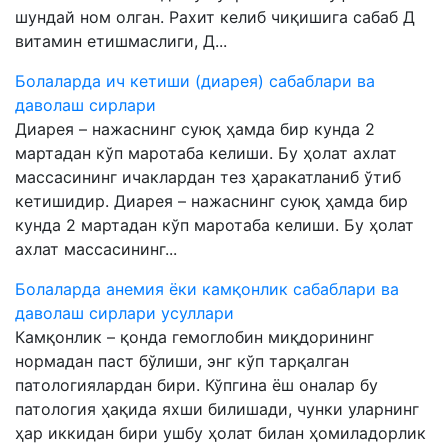
шундай ном олган. Рахит келиб чиқишига сабаб Д
витамин етишмаслиги, Д...
Болаларда ич кетиши (диарея) сабаблари ва
даволаш сирлари
Диарея – нажаснинг суюқ ҳамда бир кунда 2
мартадан кўп маротаба келиши. Бу ҳолат ахлат
массасининг ичаклардан тез ҳаракатланиб ўтиб
кетишидир. Диарея – нажаснинг суюқ ҳамда бир
кунда 2 мартадан кўп маротаба келиши. Бу ҳолат
ахлат массасининг...
Болаларда анемия ёки камқонлик сабаблари ва
даволаш сирлари усуллари
Камқонлик – қонда гемоглобин миқдорининг
нормадан паст бўлиши, энг кўп тарқалган
патологиялардан бири. Кўпгина ёш оналар бу
патология ҳақида яхши билишади, чунки уларнинг
ҳар иккидан бири ушбу ҳолат билан ҳомиладорлик