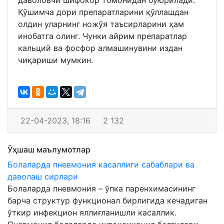
Қўшимча дори препаратларини қўллашдан
олдин уларнинг ножўя таъсирларини ҳам
инобатга олинг. Чунки айрим препаратлар
кальций ва фосфор алмашинувини издан
чиқариши мумкин.
22-04-2023, 18:16
2 132
Ўҳшаш маълумотлар
Болаларда пневмония касаллиги сабаблари ва
даволаш сирлари
Болаларда пневмония – ўпка паренхимасининг
барча структур функционал бирлигида кечадиган
ўткир инфекцион яллиғланишли касаллик.