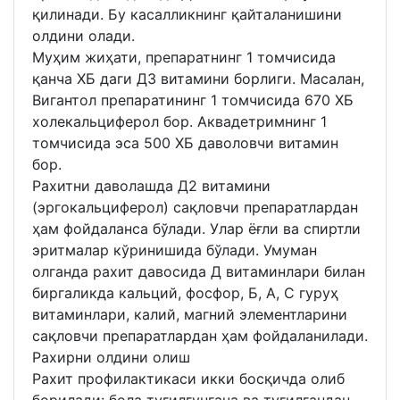
қилинади. Бу касалликнинг қайталанишини
олдини олади.
Муҳим жиҳати, препаратнинг 1 томчисида
қанча ХБ даги Д3 витамини борлиги. Масалан,
Вигантол препаратининг 1 томчисида 670 ХБ
холекальциферол бор. Аквадетримнинг 1
томчисида эса 500 ХБ даволовчи витамин
бор.
Рахитни даволашда Д2 витамини
(эргокальциферол) сақловчи препаратлардан
ҳам фойдаланса бўлади. Улар ёғли ва спиртли
эритмалар кўринишида бўлади. Умуман
олганда рахит давосида Д витаминлари билан
биргаликда кальций, фосфор, Б, А, C гуруҳ
витаминлари, калий, магний элементларини
сақловчи препаратлардан ҳам фойдаланилади.
Рахирни олдини олиш
Рахит профилактикаси икки босқичда олиб
борилади: бола туғилгунгача ва туғилгандан