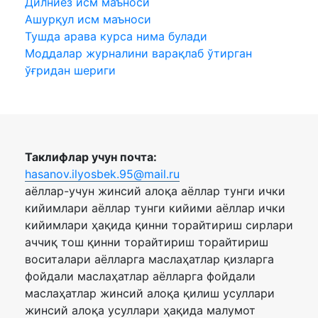
Дилниёз исм маъноси
Ашурқул исм маъноси
Тушда арава курса нима булади
Моддалар журналини варақлаб ўтирган
ўғридан шериги
Таклифлар учун почта:
hasanov.ilyosbek.95@mail.ru
аёллар-учун жинсий алоқа аёллар тунги ички
кийимлари аёллар тунги кийими аёллар ички
кийимлари ҳақида қинни торайтириш сирлари
аччиқ тош қинни торайтириш торайтириш
воситалари аёлларга маслаҳатлар қизларга
фойдали маслаҳатлар аёлларга фойдали
маслаҳатлар жинсий алоқа қилиш усуллари
жинсий алоқа усуллари ҳақида малумот