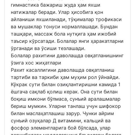
гимнастика бажариш жуда ҳам яхши
натижалар беради. Улар ҳисобига қон
айланиши яхшиланади, тўқималар трофикаси
ва мушаклар тонуси нормаллашади. Бундан
ташқари, массаж бола нутқига ҳам ижобий
таъсир кўрсатади. Болалар янги ҳаракатларни
ўрганади ва ўсиши тезлашади.
Болалар рахитини даволашда овқатланишнинг
ўзига хос жиҳатлари
Рахит касаллигини даволашда овқатланиш
тартиби ва таркиби ҳам муҳим рол ўйнайди.
Кўкрак сути билан озиқлантиришни камида 1
ёшгача сақлаб қолиш керак. Она сути билан
боқиш имкони бўлмаса, сунъий аралашмалар
бериш мумкин. Уларни танлаш учун шифокор
билан маслаҳатлашиш зарур. Чунки айрим
сунъий озуқалар Д витамини, кальций ва
фосфор элементларига бой бўлсада, улар
таркибидаги моддаларнинг баъзилари болага