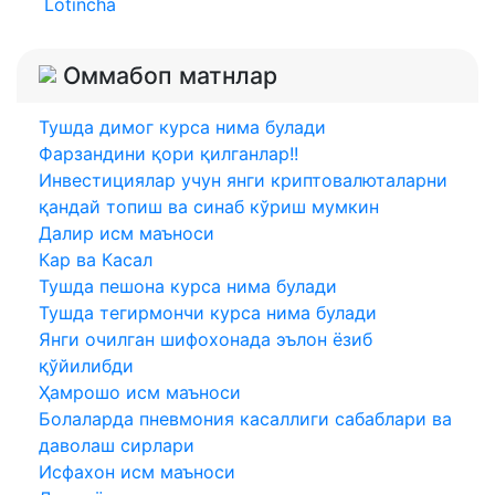
Lotincha
Оммабоп матнлар
Тушда димог курса нима булади
Фарзандини қори қилганлар!!
Инвестициялар учун янги криптовалюталарни
қандай топиш ва синаб кўриш мумкин
Далир исм маъноси
Кар ва Касал
Тушда пешона курса нима булади
Тушда тегирмончи курса нима булади
Янги очилган шифохонада эълон ёзиб
қўйилибди
Ҳамрошо исм маъноси
Болаларда пневмония касаллиги сабаблари ва
даволаш сирлари
Исфахон исм маъноси