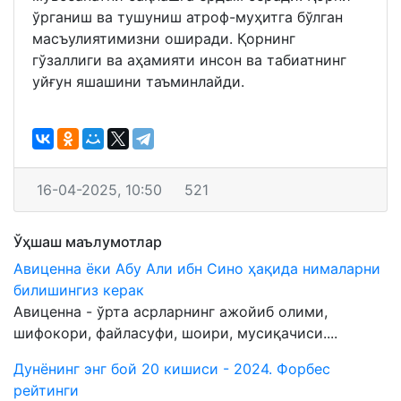
ўрганиш ва тушуниш атроф-муҳитга бўлган
масъулиятимизни оширади. Қорнинг
гўзаллиги ва аҳамияти инсон ва табиатнинг
уйғун яшашини таъминлайди.
16-04-2025, 10:50
521
Ўҳшаш маълумотлар
Авиценна ёки Абу Али ибн Сино ҳақида нималарни
билишингиз керак
Авиценна - ўрта асрларнинг ажойиб олими,
шифокори, файласуфи, шоири, мусиқачиси....
Дунёнинг энг бой 20 кишиси - 2024. Форбес
рейтинги