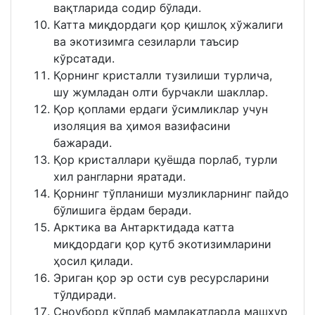
вақтларида содир бўлади.
Катта миқдордаги қор қишлоқ хўжалиги
ва экотизимга сезиларли таъсир
кўрсатади.
Қорнинг кристалли тузилиши турлича,
шу жумладан олти бурчакли шакллар.
Қор қоплами ердаги ўсимликлар учун
изоляция ва ҳимоя вазифасини
бажаради.
Қор кристаллари қуёшда порлаб, турли
хил рангларни яратади.
Қорнинг тўпланиши музликларнинг пайдо
бўлишига ёрдам беради.
Aрктика ва Aнтарктидада катта
миқдордаги қор қутб экотизимларини
ҳосил қилади.
Эриган қор эр ости сув ресурсларини
тўлдиради.
Сноуборд кўплаб мамлакатларда машҳур