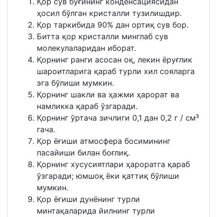
Қор сув буғининг конденсациясидан
ҳосил бўлган кристалли тузилишдир.
Қор таркибида 90% дан ортиқ сув бор.
Битта қор кристалли минглаб сув
молекулаларидан иборат.
Қорнинг ранги асосан оқ, лекин ёруғлик
шароитларига қараб турли хил сояларга
эга бўлиши мумкин.
Қорнинг шакли ва ҳажми ҳарорат ва
намликка қараб ўзгаради.
Қорнинг ўртача зичлиги 0,1 дан 0,2 г / см³
гача.
Қор ёғиши атмосфера босимининг
пасайиши билан боғлиқ.
Қорнинг хусусиятлари ҳароратга қараб
ўзгаради; юмшоқ ёки қаттиқ бўлиши
мумкин.
Қор ёғиши дунёнинг турли
минтақаларида йилнинг турли