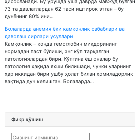
ҳисобланади. Бу урушда ўша даврда мавжуд бўлган
73 та давлатлардан 62 таси иштирок этган – бу
дунёнинг 80% ини...
Болаларда анемия ёки камқонлик сабаблари ва
даволаш сирлари усуллари
Камқонлик – қонда гемоглобин миқдорининг
нормадан паст бўлиши, энг кўп тарқалган
патологиялардан бири. Кўпгина ёш оналар бу
патология ҳақида яхши билишади, чунки уларнинг
ҳар иккидан бири ушбу ҳолат билан ҳомиладорлик
вақтида дуч келишган. Болаларда...
Фикр қўшиш