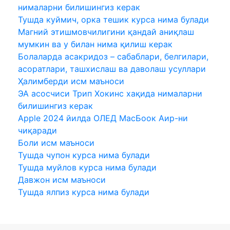
нималарни билишингиз керак
Тушда куймич, орка тешик курса нима булади
Магний этишмовчилигини қандай аниқлаш
мумкин ва у билан нима қилиш керак
Болаларда асакридоз – сабаблари, белгилари,
асоратлари, ташхислаш ва даволаш усуллари
Ҳалимберди исм маъноси
ЭА асосчиси Трип Хокинс хақида нималарни
билишингиз керак
Apple 2024 йилда ОЛEД МаcБоок Аир-ни
чиқаради
Боли исм маъноси
Тушда чупон курса нима булади
Тушда муйлов курса нима булади
Давжон исм маъноси
Тушда ялпиз курса нима булади