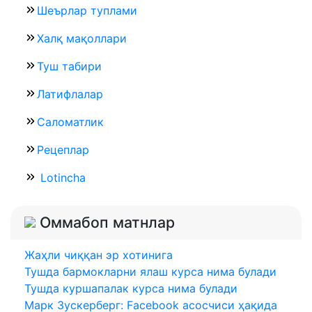
Шеърлар туплами
Халқ мақоллари
Туш табири
Латифлалар
Саломатлик
Рецеплар
Lotincha
Оммабоп матнлар
Жаҳли чиққан эр хотинига
Тушда бармокларни ялаш курса нима булади
Тушда куршапалак курса нима булади
Марк Зуcкерберг: Facebook асосчиси ҳақида