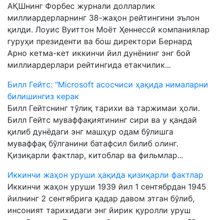
АҚШнинг Форбес журнали долларлик
миллиардерларнинг 38-жаҳон рейтингини эълон
қилди. Лоуис Вуиттон Моëт Ҳеннессй компаниялар
гуруҳи президенти ва бош директори Бернард
Арно кетма-кет иккинчи йил дунёнинг энг бой
миллиардерлари рейтингида етакчилик...
Билл Гейтс: "Microsoft асосчиси ҳақида нималарни
билишингиз керак
Билл Гейтснинг тўлиқ тарихи ва таржимаи ҳоли.
Билл Гейтс муваффақиятининг сири ва у қандай
қилиб дунёдаги энг машҳур одам бўлишга
муваффақ бўлганини батафсил билиб олинг.
Қизиқарли фактлар, китоблар ва фильмлар...
Иккинчи жаҳон уруши ҳақида қизиқарли фактлар
Иккинчи жаҳон уруши 1939 йил 1 сентябрдан 1945
йилнинг 2 сентябрига қадар давом этган бўлиб,
инсоният тарихидаги энг йирик қуролли уруш