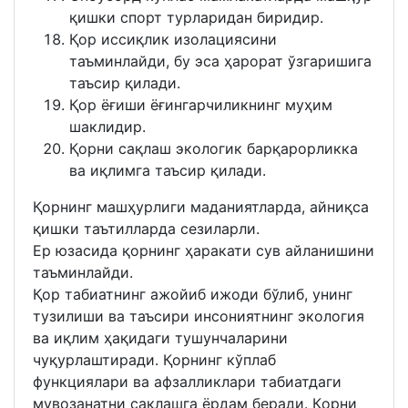
қишки спорт турларидан биридир.
Қор иссиқлик изолациясини
таъминлайди, бу эса ҳарорат ўзгаришига
таъсир қилади.
Қор ёғиши ёғингарчиликнинг муҳим
шаклидир.
Қорни сақлаш экологик барқарорликка
ва иқлимга таъсир қилади.
Қорнинг машҳурлиги маданиятларда, айниқса
қишки таътилларда сезиларли.
Ер юзасида қорнинг ҳаракати сув айланишини
таъминлайди.
Қор табиатнинг ажойиб ижоди бўлиб, унинг
тузилиши ва таъсири инсониятнинг экология
ва иқлим ҳақидаги тушунчаларини
чуқурлаштиради. Қорнинг кўплаб
функциялари ва афзалликлари табиатдаги
мувозанатни сақлашга ёрдам беради. Қорни