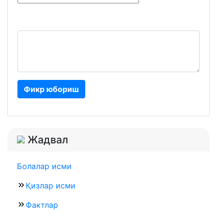
Фикр юбориш
Жадвал
Болалар исми
Қизлар исми
Фактлар