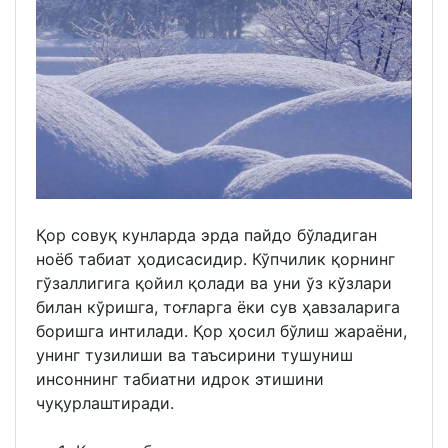
Қор совуқ кунларда эрда пайдо бўладиган
ноёб табиат ҳодисасидир. Кўпчилик қорнинг
гўзаллигига қойил қолади ва уни ўз кўзлари
билан кўришга, тоғларга ёки сув ҳавзаларига
боришга интилади. Қор ҳосил бўлиш жараёни,
унинг тузилиши ва таъсирини тушуниш
инсоннинг табиатни идрок этишини
чуқурлаштиради.