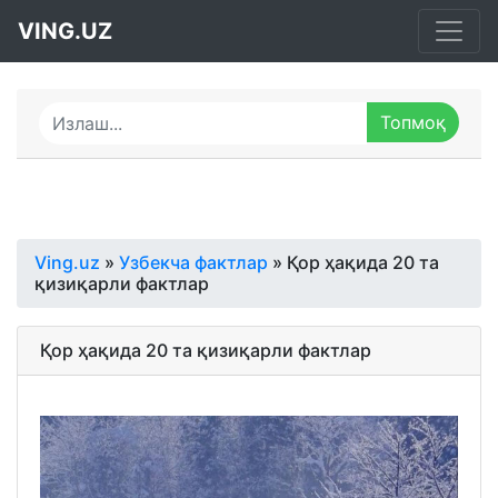
VING.UZ
Ving.uz
»
Узбекча фактлар
» Қор ҳақида 20 та
қизиқарли фактлар
Қор ҳақида 20 та қизиқарли фактлар