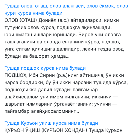
Тушда олов, оташ, олов алангаси, олов ёкмок, олов
нури курса нима булади
ОЛОВ (ОТАШ) Дониёл (а.с.) айтадиларки, кимки
тутунсиз олов кўрса, подшоҳга яқинлашади,
юришмаган ишлари юришади. Биров уни оловга
ташлаганини ва оловда ёнганини кўрса, подшоҳ
унга ситам қилишига далилдир, лекин тезда озод
бўлади ва башорат ҳамда...
Тушда подшох курса нима булади
ПОДШОҲ. Ибн Сирин (р.а.)нинг айтишича, ўн икки
нарса бордирки, бу ўн икки нарсани тушида кўрса,
подшоҳликка далил бўлади: пайғамбар
алайҳиссалом уни имом қилганини; иккинчи —
шаръиат илмларини ўрганаётганини; учинчи —
пайғамбар алайҳиссаломнинг...
Тушда Куръон укиш курса нима булади
ҚУРъОН ЎҚИШ (ҚУРЪОН ХОНДАН) Тушда Қуръон