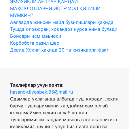
ЭМИЗИКЛИ АЁЛЛАР ҚАНДАЙ
МАҲСУЛОТЛАРНИ ИСТЕʼМОЛ ҚИЛИШИ
МУМКИН?
Аёлларда жинсий майл бузилишлари ҳақида
Тушда оловюрак, хокандоз курса нима булади
Бойсари исм маъноси
Қорбобога ҳазил шер
Девид Хокни ҳақида 20 та қизиқарли факт
Таклифлар учун почта:
hasanov.ilyosbek.95@mail.ru
Одамлар ухлаганда албатда туш куради, лекин
барча тушларимизни хардойим хам эслаб
кололмаймиз лекин эслаб колган
тушларимизни кандай маънога эга эканлигига
кизикамиз, шунинг учун биз сизга осон ва