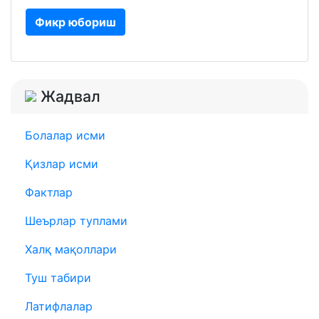
Фикр юбориш
Жадвал
Болалар исми
Қизлар исми
Фактлар
Шеърлар туплами
Халқ мақоллари
Туш табири
Латифлалар