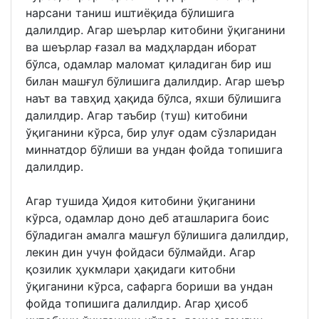
нарсани таниш иштиёқида бўлишига
далилдир. Агар шеърлар китобини ўқиганини
ва шеърлар ғазал ва мадҳлардан иборат
бўлса, одамлар маломат қиладиган бир иш
билан машғул бўлишига далилдир. Агар шеър
наът ва тавҳид ҳақида бўлса, яхши бўлишига
далилдир. Агар таъбир (туш) китобини
ўқиганини кўрса, бир улуғ одам сўзларидан
миннатдор бўлиши ва ундан фойда топишига
далилдир.
Агар тушида Ҳидоя китобини ўқиганини
кўрса, одамлар доно деб аташларига боис
бўладиган амалга машғул бўлишига далилдир,
лекин дин учун фойдаси бўлмайди. Агар
қозилик ҳукмлари ҳақидаги китобни
ўқиганини кўрса, сафарга бориши ва ундан
фойда топишига далилдир. Агар ҳисоб