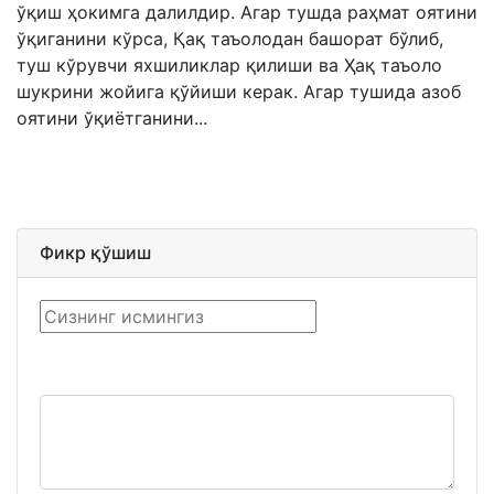
ўқиш ҳокимга далилдир. Агар тушда раҳмат оятини
ўқиганини кўрса, Қақ таъолодан башорат бўлиб,
туш кўрувчи яхшиликлар қилиши ва Ҳақ таъоло
шукрини жойига қўйиши керак. Агар тушида азоб
оятини ўқиётганини...
Фикр қўшиш