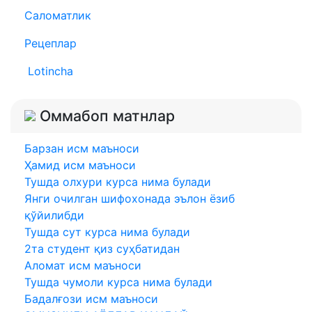
Саломатлик
Рецеплар
Lotincha
Оммабоп матнлар
Барзан исм маъноси
Ҳамид исм маъноси
Тушда олхури курса нима булади
Янги очилган шифохонада эълон ёзиб
қўйилибди
Тушда сут курса нима булади
2та студент қиз суҳбатидан
Аломат исм маъноси
Тушда чумоли курса нима булади
Бадалғози исм маъноси