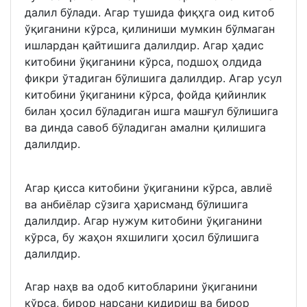
далил бўлади. Агар тушида фиқҳга оид китоб
ўқиганини кўрса, қилиниши мумкин бўлмаган
ишлардан қайтишига далилдир. Агар ҳадис
китобини ўқиганини кўрса, подшоҳ олдида
фикри ўтадиган бўлишига далилдир. Агар усул
китобини ўқиганини кўрса, фойда қийинлик
билан ҳосил бўладиган ишга машғул бўлишига
ва динда савоб бўладиган амални қилишига
далилдир.
Агар қисса китобини ўқиганини кўрса, авлиё
ва анбиёлар сўзига ҳарисманд бўлишига
далилдир. Агар нужум китобини ўқиганини
кўрса, бу жаҳон яхшилиги ҳосил бўлишига
далилдир.
Агар наҳв ва одоб китобларини ўқиганини
кўрса, бирор нарсани қидириш ва бирор