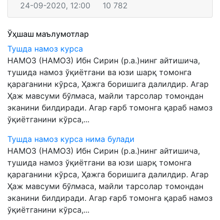
24-09-2020, 12:00
10 782
Ўҳшаш маълумотлар
Тушда намоз курса
НАМОЗ (НАМОЗ) Ибн Сирин (р.а.)нинг айтишича,
тушида намоз ўқиётгани ва юзи шарқ томонга
қараганини кўрса, Ҳажга боришига далилдир. Агар
Ҳаж мавсуми бўлмаса, майли тарсолар томондан
эканини билдиради. Агар ғарб томонга қараб намоз
ўқиётганини кўрса,...
Тушда намоз курса нима булади
НАМОЗ (НАМОЗ) Ибн Сирин (р.а.)нинг айтишича,
тушида намоз ўқиётгани ва юзи шарқ томонга
қараганини кўрса, Ҳажга боришига далилдир. Агар
Ҳаж мавсуми бўлмаса, майли тарсолар томондан
эканини билдиради. Агар ғарб томонга қараб намоз
ўқиётганини кўрса,...