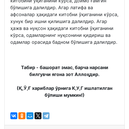
китобини ўқиганини кўрса, доимо ғамгин
бўлишига далилдир. Агар латифа ва
афсоналар ҳақидаги китобни ўқиганини кўрса,
хунук бир ишни қилишига далилдир. Агар
ҳажв ва нуқсон ҳақидаги китобни ўқиганини
кўрса, одамларнинг нуқсонини қидириш ва
одамлар орасида бадном бўлишига далилдир.
Табир - башорат эмас, барча нарсани
билгувчи ягона зот Аллоҳдир.
(Қ,Ў,Ғ хариблар ўрнига К,У,Г ишлатилган
бўлиши мумкин!)