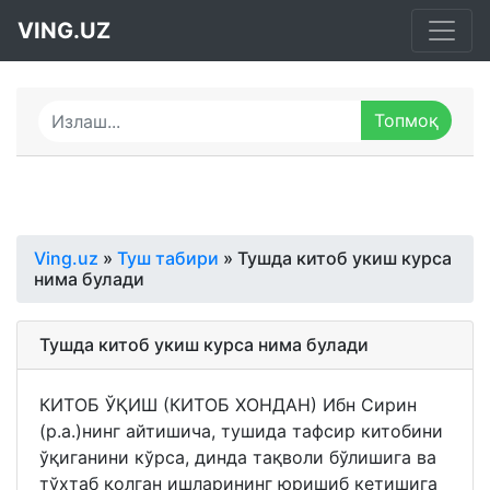
VING.UZ
Ving.uz
»
Туш табири
» Тушда китоб укиш курса
нима булади
Тушда китоб укиш курса нима булади
КИТОБ ЎҚИШ (КИТОБ ХОНДАН) Ибн Сирин
(р.а.)нинг айтишича, тушида тафсир китобини
ўқиганини кўрса, динда тақволи бўлишига ва
тўхтаб қолган ишларининг юришиб кетишига