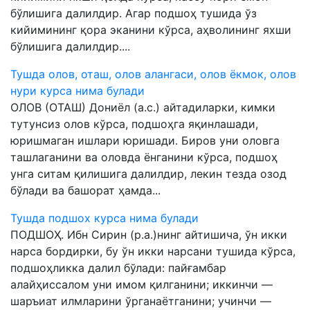
бўлишига далилдир. Агар подшоҳ тушида ўз
кийимининг қора эканини кўрса, аҳволининг яхши
бўлишига далилдир....
Тушда олов, оташ, олов алангаси, олов ёкмок, олов
нури курса нима булади
ОЛОВ (ОТАШ) Дониёл (а.с.) айтадиларки, кимки
тутунсиз олов кўрса, подшоҳга яқинлашади,
юришмаган ишлари юришади. Биров уни оловга
ташлаганини ва оловда ёнганини кўрса, подшоҳ
унга ситам қилишига далилдир, лекин тезда озод
бўлади ва башорат ҳамда...
Тушда подшох курса нима булади
ПОДШОҲ. Ибн Сирин (р.а.)нинг айтишича, ўн икки
нарса бордирки, бу ўн икки нарсани тушида кўрса,
подшоҳликка далил бўлади: пайғамбар
алайҳиссалом уни имом қилганини; иккинчи —
шаръиат илмларини ўрганаётганини; учинчи —