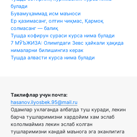
булади
Бувамуҳаммад исм маъноси
Ер қазимасанг, олтин чиқмас, Қармоқ
солмасанг — балиқ
Тушда кофирун сураси курса нима булади
7 МЎЪЖИЗА: Олимпдаги Зевс ҳайкали ҳақида
нималарни билишингиз керак
Тушда алвасти курса нима булади
Таклифлар учун почта:
hasanov.ilyosbek.95@mail.ru
Одамлар ухлаганда албатда туш куради, лекин
барча тушларимизни хардойим хам эслаб
кололмаймиз лекин эслаб колган
тушларимизни кандай маънога эга эканлигига