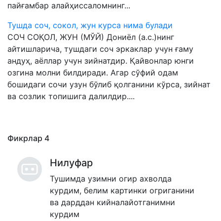
пайғамбар алайҳиссаломнинг...
Тушда соч, сокол, жун курса нима булади
СОЧ СОҚОЛ, ЖУН (МЎЙ) Дониёл (а.с.)нинг
айтишларича, тушдаги соч эркаклар учун ғаму
андуҳ, аёллар учун зийнатдир. Қайвонлар юнги
озгина молни билдиради. Агар сўфий одам
бошидаги сочи узун бўлиб қолганини кўрса, зийнат
ва созлик топишига далилдир....
Фикрлар
4
Нилуфар
Тушимда узимни огир ахволда
курдим, белим картинки огриганини
ва дарддан кийналайотганимни
курдим