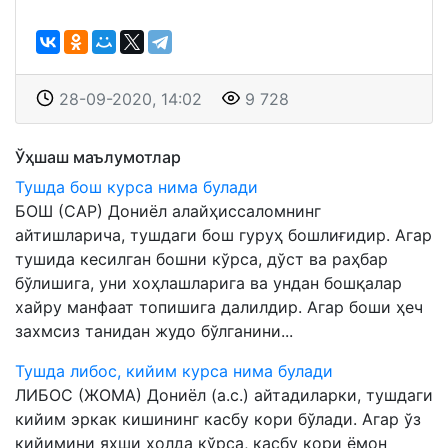
28-09-2020, 14:02
9 728
Ўҳшаш маълумотлар
Тушда бош курса нима булади
БОШ (САР) Дониёл алайҳиссаломнинг
айтишларича, тушдаги бош гуруҳ бошлиғидир. Агар
тушида кесилган бошни кўрса, дўст ва раҳбар
бўлишига, уни хоҳлашларига ва ундан бошқалар
хайру манфаат топишига далилдир. Агар боши ҳеч
захмсиз танидан жудо бўлганини...
Тушда либос, кийим курса нима булади
ЛИБОС (ЖОМА) Дониёл (а.с.) айтадиларки, тушдаги
кийим эркак кишининг касбу кори бўлади. Агар ўз
кийимини яхши ҳолда кўрса, касбу кори ёмон