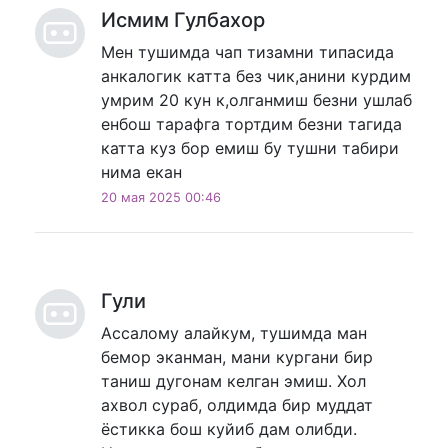
Исмим Гулбахор
Мен тушимда чап тизамни типасида
анкалогик катта без чик,анини курдим
умрим 20 кун к,олганмиш безни ушлаб
енбош тарафга тортдим безни тагида
катта куз бор емиш бу тушни табири
нима екан
20 мая 2025 00:46
Гули
Ассалому алайкум, тушимда ман
бемор эканман, мани кургани бир
таниш дугонам келган эмиш. Хол
ахвол сураб, олдимда бир муддат
ёстикка бош куйиб дам олибди.