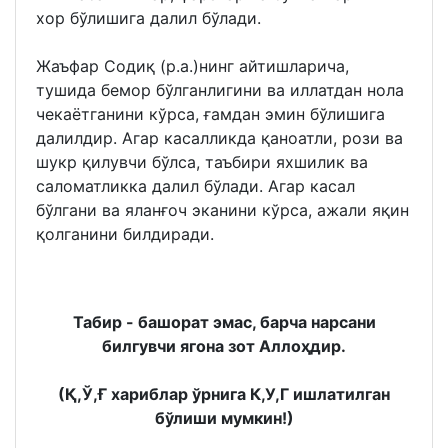
хор бўлишига далил бўлади.
Жаъфар Содиқ (р.а.)нинг айтишларича,
тушида бемор бўлганлигини ва иллатдан нола
чекаётганини кўрса, ғамдан эмин бўлишига
далилдир. Агар касалликда қаноатли, рози ва
шукр қилувчи бўлса, таъбири яхшилик ва
саломатликка далил бўлади. Агар касал
бўлгани ва яланғоч эканини кўрса, ажали яқин
қолганини билдиради.
Табир - башорат эмас, барча нарсани
билгувчи ягона зот Аллоҳдир.
(Қ,Ў,Ғ хариблар ўрнига К,У,Г ишлатилган
бўлиши мумкин!)