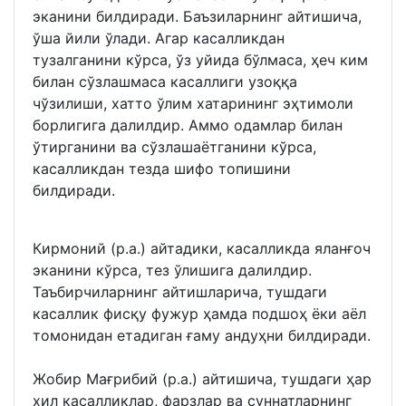
эканини билдиради. Баъзиларнинг айтишича,
ўша йили ўлади. Агар касалликдан
тузалганини кўрса, ўз уйида бўлмаса, ҳеч ким
билан сўзлашмаса касаллиги узоққа
чўзилиши, хатто ўлим хатарининг эҳтимоли
борлигига далилдир. Аммо одамлар билан
ўтирганини ва сўзлашаётганини кўрса,
касалликдан тезда шифо топишини
билдиради.
Кирмоний (р.а.) айтадики, касалликда яланғоч
эканини кўрса, тез ўлишига далилдир.
Таъбирчиларнинг айтишларича, тушдаги
касаллик фисқу фужур ҳамда подшоҳ ёки аёл
томонидан етадиган ғаму андуҳни билдиради.
Жобир Мағрибий (р.а.) айтишича, тушдаги ҳар
хил касалликлар, фарзлар ва суннатларнинг