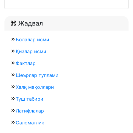
Жадвал
Болалар исми
Қизлар исми
Фактлар
Шеърлар туплами
Халқ мақоллари
Туш табири
Латифлалар
Саломатлик