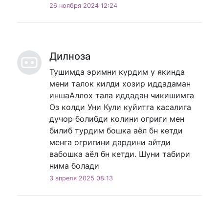
26 ноября 2024 12:24
Дилноза
Тушимда эримни курдим у якинда
мени талок килди хозир иддадаман
иншаАллох тала иддадан чикишимга
Оз колди Уни Кули куйитга касалига
дучор болибди колини огриги мен
билиб турдим бошка аёл бн кетди
менга огригини дардини айтди
вабошка аёл бн кетди. Шуни табири
нима болади
3 апреля 2025 08:13