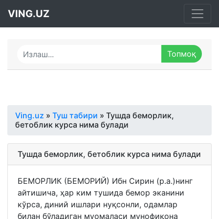
VING.UZ
Ving.uz
»
Туш табири
» Тушда беморлик,
бетоблик курса нима булади
Тушда беморлик, бетоблик курса нима булади
БEМОРЛИК (БEМОРИЙ) Ибн Сирин (р.а.)нинг
айтишича, ҳар ким тушида бемор эканини
кўрса, диний ишлари нуқсонли, одамлар
билан бўладиган муомаласи мунофиқона