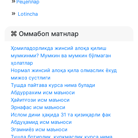
Рецеплар
Lotincha
Оммабоп матнлар
Ҳомиладорликда жинсий алоқа қилиш
мумкинми? Мумкин ва мумкин бўлмаган
ҳолатлар
Нормал жинсий алоқа қила олмаслик ёхуд
мижоз сустлиги
Тушда пайтава курса нима булади
Абдуррахим исм маъноси
Ҳайитғози исм маъноси
Эрнафас исм маъноси
Ислом дини ҳақида 31 та қизиқарли фак
Абдуҳамид исм маъноси
Эгамниёз исм маъноси
Тушда ботирлик, куркмаслик курса нима