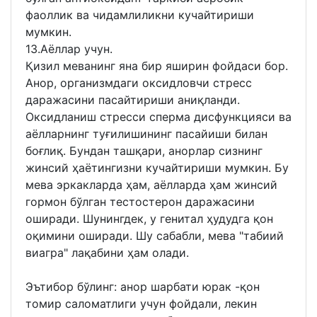
фаоллик ва чидамлиликни кучайтириши
мумкин.
13.Аёллар учун.
Қизил меванинг яна бир яширин фойдаси бор.
Анор, организмдаги оксидловчи стресс
даражасини пасайтириши аниқланди.
Оксидланиш стресси сперма дисфункцияси ва
аёлларнинг туғилишининг пасайиши билан
боғлиқ. Бундан ташқари, анорлар сизнинг
жинсий ҳаётингизни кучайтириши мумкин. Бу
мева эркакларда ҳам, аёлларда ҳам жинсий
гормон бўлган тестостерон даражасини
оширади. Шунингдек, у генитал ҳудудга қон
оқимини оширади. Шу сабабли, мева "табиий
виагра" лақабини ҳам олади.
Эътибор бўлинг: анор шарбати юрак -қон
томир саломатлиги учун фойдали, лекин