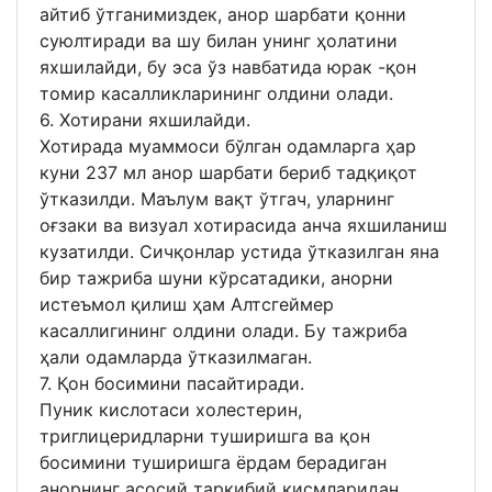
айтиб ўтганимиздек, анор шарбати қонни
суюлтиради ва шу билан унинг ҳолатини
яхшилайди, бу эса ўз навбатида юрак -қон
томир касалликларининг олдини олади.
6. Хотирани яхшилайди.
Хотирада муаммоси бўлган одамларга ҳар
куни 237 мл анор шарбати бериб тадқиқот
ўтказилди. Маълум вақт ўтгач, уларнинг
оғзаки ва визуал хотирасида анча яхшиланиш
кузатилди. Сичқонлар устида ўтказилган яна
бир тажриба шуни кўрсатадики, анорни
истеъмол қилиш ҳам Алтсгеймер
касаллигининг олдини олади. Бу тажриба
ҳали одамларда ўтказилмаган.
7. Қон босимини пасайтиради.
Пуник кислотаси холестерин,
триглицеридларни туширишга ва қон
босимини туширишга ёрдам берадиган
анорнинг асосий таркибий қисмларидан