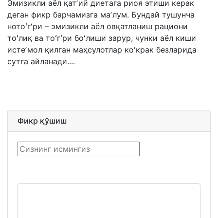
Эмизикли аёл қатʼий диетага риоя этиши керак
деган фикр барчамизга маʼлум. Бундай тушунча
нотоʻгʻри – эмизикли аёл овқатланиш рациони
тоʻлиқ ва тоʻгʻри боʻлиши зарур, чунки аёл киши
истеʼмол қилган маҳсулотлар коʻкрак безларида
сутга айланади....
Фикр қўшиш