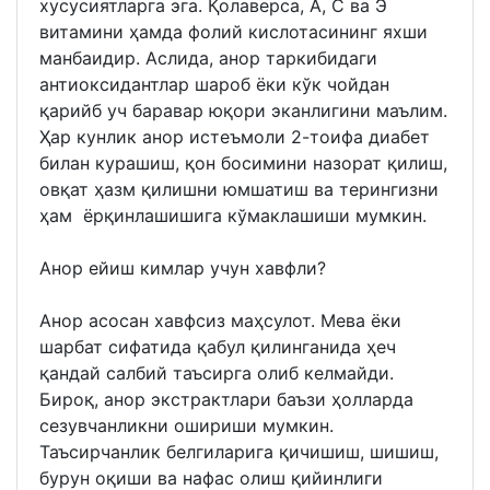
хусусиятларга эга. Қолаверса, А, С ва Э
витамини ҳамда фолий кислотасининг яхши
манбаидир. Аслида, анор таркибидаги
антиоксидантлар шароб ёки кўк чойдан
қарийб уч баравар юқори эканлигини маълим.
Ҳар кунлик анор истеъмоли 2-тоифа диабет
билан курашиш, қон босимини назорат қилиш,
овқат ҳазм қилишни юмшатиш ва терингизни
ҳам ёрқинлашишига кўмаклашиши мумкин.
Анор ейиш кимлар учун хавфли?
Анор асосан хавфсиз маҳсулот. Мева ёки
шарбат сифатида қабул қилинганида ҳеч
қандай салбий таъсирга олиб келмайди.
Бироқ, анор экстрактлари баъзи ҳолларда
сезувчанликни ошириши мумкин.
Таъсирчанлик белгиларига қичишиш, шишиш,
бурун оқиши ва нафас олиш қийинлиги