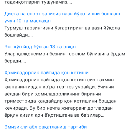
тадқиқотларни тушунамиз....
Диета ва спорт залисиз вазн йўқотишни бошлаш
учун 10 та маслаҳат
Турмуш тарзингизни ўзгартиринг ва вазн йўқола
бошлайди....
Энг кўп йод бўлган 13 та овқат
Улар қалқонсимон безнинг соғлом бўлишига ёрдам
беради....
Ҳомиладорлик пайтида қон кетиши
Ҳомиладорлик пайтида қон кетиш сиз тахмин
қилганингиздан ко’ра тез-тез учрайди. Учинчи
аёлдан бири ҳомиладорликнинг биринчи
триместрида қандайдир қон кетишини бошдан
кечиради. Бу бир нечта жигарранг дог’лардан
ёрқин қизил қон ё’қотишгача ва ба’зилар...
Эмизикли аёл овқатланиш тартиби