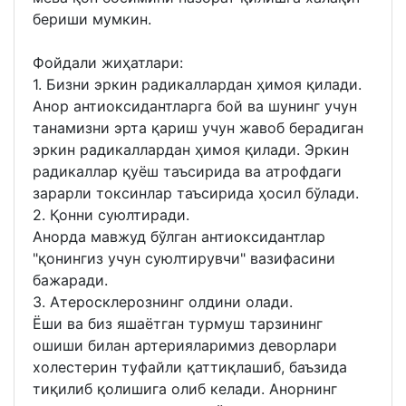
бериши мумкин.
Фойдали жиҳатлари:
1. Бизни эркин радикаллардан ҳимоя қилади.
Анор антиоксидантларга бой ва шунинг учун
танамизни эрта қариш учун жавоб берадиган
эркин радикаллардан ҳимоя қилади. Эркин
радикаллар қуёш таъсирида ва атрофдаги
зарарли токсинлар таъсирида ҳосил бўлади.
2. Қонни суюлтиради.
Анорда мавжуд бўлган антиоксидантлар
"қонингиз учун суюлтирувчи" вазифасини
бажаради.
3. Атеросклерознинг олдини олади.
Ёши ва биз яшаётган турмуш тарзининг
ошиши билан артерияларимиз деворлари
холестерин туфайли қаттиқлашиб, баъзида
тиқилиб қолишига олиб келади. Анорнинг