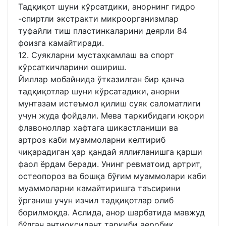
Тадқиқот шуни кўрсатдики, анорнинг гидро
-спиртли экстракти микроорганизмлар
туфайли тиш пластинкаларини деярли 84
фоизга камайтиради.
12. Суякларни мустаҳкамлаш ва спорт
кўрсаткичларини ошириш.
Йиллар мобайнида ўтказилган бир қанча
тадқиқотлар шуни кўрсатадики, анорни
мунтазам истеъмол қилиш суяк саломатлиги
учун жуда фойдали. Мева таркибидаги юқори
флавоноллар хафтага шикастланиши ва
артроз каби муаммоларни келтириб
чиқарадиган ҳар қандай яллиғланишга қарши
фаол ёрдам беради. Унинг ревматоид артрит,
остеопороз ва бошқа бўғим муаммолари каби
муаммоларни камайтиришга таъсирини
ўрганиш учун изчил тадқиқотлар олиб
борилмоқда. Аслида, анор шарбатида мавжуд
бўлган антиоксидант таркиби аеробик