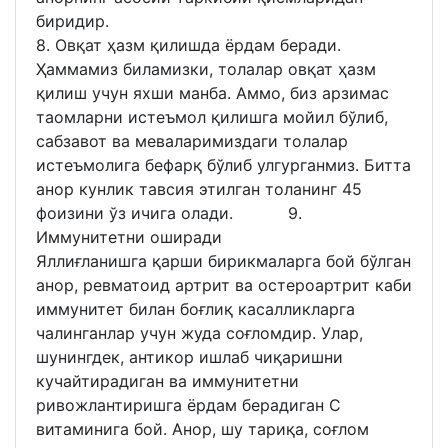
биридир.
8. Овқат ҳазм қилишда ёрдам беради.
Ҳаммамиз биламизки, толалар овқат ҳазм
қилиш учун яхши манба. Аммо, биз арзимас
таомларни истеъмол қилишга мойил бўлиб,
сабзавот ва меваларимиздаги толалар
истеъмолига бефарқ бўлиб улгурганмиз. Битта
анор кунлик тавсия этилган толанинг 45
фоизини ўз ичига олади. 9.
Иммунитетни оширади
Яллиғланишга қарши бирикмаларга бой бўлган
анор, ревматоид артрит ва остероартрит каби
иммунитет билан боғлиқ касалликларга
чалинганлар учун жуда соғломдир. Улар,
шунингдек, антикор ишлаб чиқаришни
кучайтирадиган ва иммунитетни
ривожлантиришга ёрдам берадиган С
витаминига бой. Анор, шу тариқа, соғлом