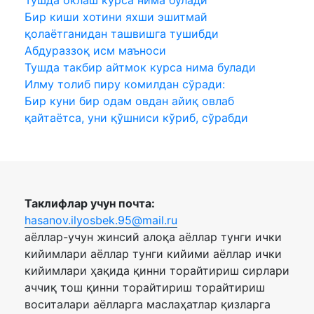
Бир киши хотини яхши эшитмай
қолаётганидан ташвишга тушибди
Абдураззоқ исм маъноси
Тушда такбир айтмок курса нима булади
Илму толиб пиру комилдан сўради:
Бир куни бир одам овдан айиқ овлаб
қайтаётса, уни қўшниси кўриб, сўрабди
Таклифлар учун почта:
hasanov.ilyosbek.95@mail.ru
аёллар-учун жинсий алоқа аёллар тунги ички
кийимлари аёллар тунги кийими аёллар ички
кийимлари ҳақида қинни торайтириш сирлари
аччиқ тош қинни торайтириш торайтириш
воситалари аёлларга маслаҳатлар қизларга