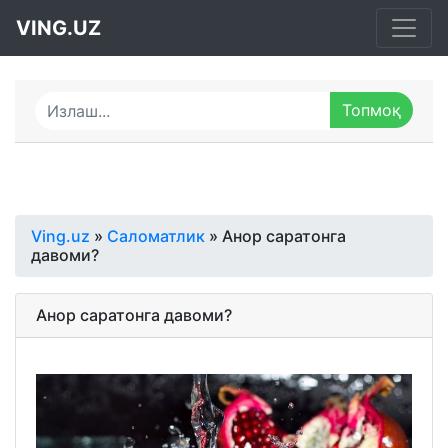
VING.UZ
Ving.uz
»
Саломатлик
» Анор саратонга
давоми?
Анор саратонга давоми?