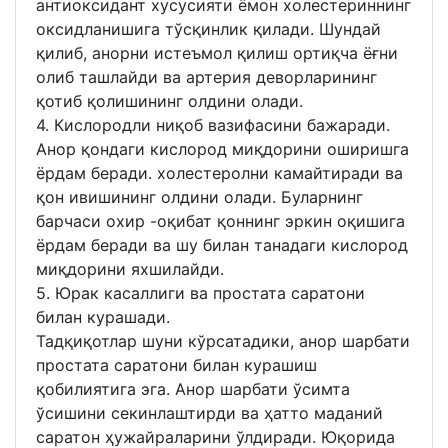
антиоксидант хусусияти ёмон холестериннинг
оксидланишига тўсқинлик қилади. Шундай
қилиб, анорни истеъмол қилиш ортиқча ёғни
олиб ташлайди ва артерия деворларининг
қотиб қолишининг олдини олади.
4. Кислородли ниқоб вазифасини бажаради.
Анор қондаги кислород миқдорини оширишга
ёрдам беради. холестеролни камайтиради ва
қон ивишининг олдини олади. Буларнинг
барчаси охир -оқибат қоннинг эркин оқишига
ёрдам беради ва шу билан танадаги кислород
миқдорини яхшилайди.
5. Юрак касаллиги ва простата саратони
билан курашади.
Тадқиқотлар шуни кўрсатадики, анор шарбати
простата саратони билан курашиш
қобилиятига эга. Анор шарбати ўсимта
ўсишини секинлаштирди ва ҳатто маданий
саратон ҳужайраларини ўлдиради. Юқорида