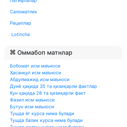
Латифлалар
Саломатлик
Рецеплар
Lotincha
Оммабоп матнлар
Бобомат исм маъноси
Ҳасанқул исм маъноси
Абдулмажид исм маъноси
Дунё ҳақида 35 та қизиқарли фактлар
Кун ҳақида 28 та қизиқарли факт
Фазил исм маъноси
Бутун исм маъноси
Тушда ёг курса нима булади
Тушда балик курса нима булади
Тушда оклаш курса нима булади