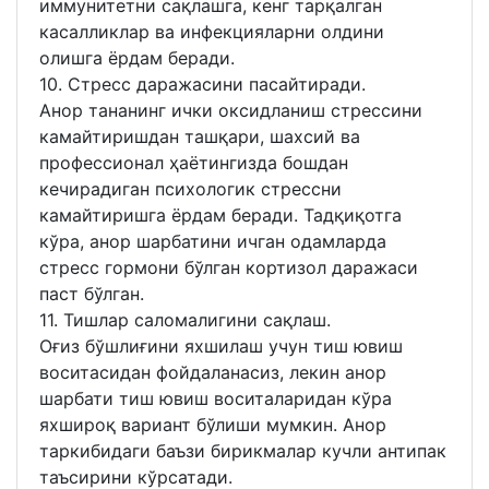
иммунитетни сақлашга, кенг тарқалган
касалликлар ва инфекцияларни олдини
олишга ёрдам беради.
10. Стресс даражасини пасайтиради.
Анор тананинг ички оксидланиш стрессини
камайтиришдан ташқари, шахсий ва
профессионал ҳаётингизда бошдан
кечирадиган психологик стрессни
камайтиришга ёрдам беради. Тадқиқотга
кўра, анор шарбатини ичган одамларда
стресс гормони бўлган кортизол даражаси
паст бўлган.
11. Тишлар саломалигини сақлаш.
Оғиз бўшлиғини яхшилаш учун тиш ювиш
воситасидан фойдаланасиз, лекин анор
шарбати тиш ювиш воситаларидан кўра
яхшироқ вариант бўлиши мумкин. Анор
таркибидаги баъзи бирикмалар кучли антипак
таъсирини кўрсатади.