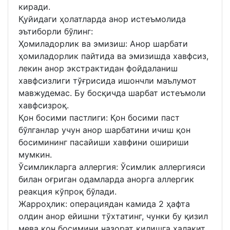
киради.
Қуйидаги ҳолатларда анор истеъмолида
эътиборли бўлинг:
Ҳомиладорлик ва эмизиш: Анор шарбати
ҳомиладорлик пайтида ва эмизишда хавфсиз,
лекин анор экстрактидан фойдаланиш
хавфсизлиги тўғрисида ишончли маълумот
мавжудемас. Бу босқичда шарбат истеъмоли
хавфсизроқ.
Қон босими пастлиги: Қон босими паст
бўлганлар учун анор шарбатини ичиш қон
босимининг пасайиши хавфини ошириши
мумкин.
Ўсимликларга аллергия: Ўсимлик аллергияси
билан оғриган одамларда анорга аллергик
реакция кўпроқ бўлади.
Жарроҳлик: операциядан камида 2 ҳафта
олдин анор ейишни тўхтатинг, чунки бу қизил
мева қон босимини назорат қилишга халақит