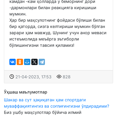
камдан -кам ҳолларда у беморнинг дори
-дармонлари билан реакцияга киришиши
мумкин.
Ҳар бир маҳсулотнинг фойдаси бўлиши билан
бир қаторда, сизга келтириши мумкин бўлган
зарари ҳам мавжуд. Шунинг учун анор меваси
истеъмолида меъёрга эътиборли
бўлишингизни тавсия қиламиз!
21-04-2023, 17:53
828
Ўҳшаш маълумотлар
Шакар ва сут ҳақиқатан ҳам спортдаги
муваффақиятингиз ва соғлиғингизни ўлдирадими?
Биз ушбу маҳсулотлар бўйича илмий