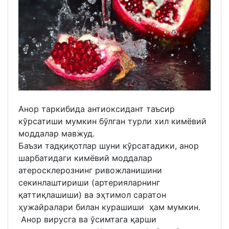
Анор таркибида антиоксидант таъсир
кўрсатиши мумкин бўлган турли хил кимёвий
моддалар мавжуд.
Баъзи тадқиқотлар шуни кўрсатадики, анор
шарбатидаги кимёвий моддалар
атеросклерознинг ривожланишини
секинлаштириши (артерияларнинг
қаттиқлашиши) ва эҳтимол саратон
ҳужайралари билан курашиши ҳам мумкин.
Анор вирусга ва ўсимтага қарши