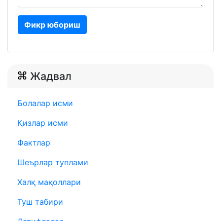
Фикр юбориш
Жадвал
Болалар исми
Қизлар исми
Фактлар
Шеърлар туплами
Халқ мақоллари
Туш табири