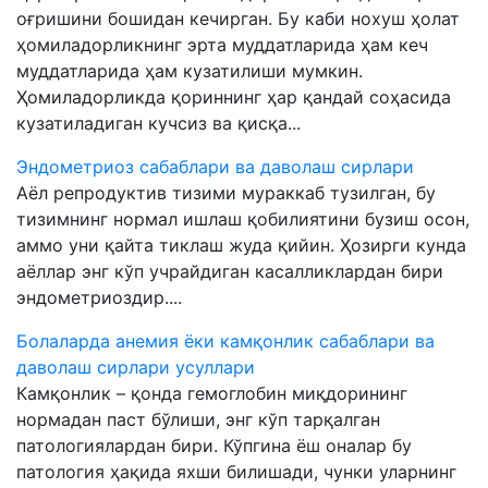
оғришини бошидан кечирган. Бу каби нохуш ҳолат
ҳомиладорликнинг эрта муддатларида ҳам кеч
муддатларида ҳам кузатилиши мумкин.
Ҳомиладорликда қориннинг ҳар қандай соҳасида
кузатиладиган кучсиз ва қисқа...
Эндометриоз сабаблари ва даволаш сирлари
Аёл репродуктив тизими мураккаб тузилган, бу
тизимнинг нормал ишлаш қобилиятини бузиш осон,
аммо уни қайта тиклаш жуда қийин. Ҳозирги кунда
аёллар энг кўп учрайдиган касалликлардан бири
эндометриоздир....
Болаларда анемия ёки камқонлик сабаблари ва
даволаш сирлари усуллари
Камқонлик – қонда гемоглобин миқдорининг
нормадан паст бўлиши, энг кўп тарқалган
патологиялардан бири. Кўпгина ёш оналар бу
патология ҳақида яхши билишади, чунки уларнинг