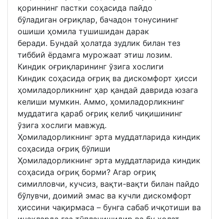
қориннинг пастки соҳасида пайдо
бўладиган оғриқлар, бачадон тонусининг
ошиши ҳомила тушишидан дарак
беради. Бундай ҳолатда зудлик билан тез
тиббий ёрдамга мурожаат этиш лозим.
Киндик оғриқларининг ўзига хослиги
Киндик соҳасида оғриқ ва дискомфорт ҳисси
ҳомиладорликнинг ҳар қандай даврида юзага
келиши мумкин. Аммо, ҳомиладорликнинг
муддатига қараб оғриқ келиб чиқишининг
ўзига хослиги мавжуд.
Ҳомиладорликнинг эрта муддатларида киндик
соҳасида оғриқ бўлиши
Ҳомиладорликнинг эрта муддатларида киндик
соҳасида оғриқ борми? Агар оғриқ
симилловчи, кучсиз, вақти-вақти билан пайдо
бўлувчи, доимий эмас ва кучли дискомфорт
ҳиссини чақирмаса – бунга сабаб ичқотиши ва
ичакларда газ тўпланишидир ва бу ҳолат