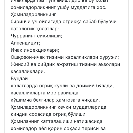
ҳомиладорликнинг ушбу муддатига хос.
Ҳомиладорликнинг
биринчи уч ойлигида оғриққа сабаб бўлувчи
патологик ҳолатлар:
Чурранинг сиқилиши;
Аппендицит;
Ичак инфекциялари;
Ошқозон-ичак тизими касалликлари ҳуружи;
Жинсий ва сийдик ажратиш тизими аъзолари
касалликлари.
Бундай
ҳолатларда оғриқ кучли ва доимий бўлади,
касалликларга мос равишда
қўшимча белгилар ҳам юзага чиқади.
Ҳомиладорликнинг кечки муддатларида
киндик соҳасида оғриқ бўлиши
Ҳомиланинг катталашиши натижасида
ҳомиладор аёл қорин соҳаси териси ва