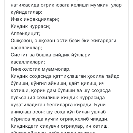
натижасида оғриқ юзага келиши мумкин, улар
қуйидагилар:
Ичак инфекциялари;
Киндик чурраси;
Аппендицит;
Ошқозон, ошқозон ости бези ёки жигардаги
касалликлар;
Систит ва бошқа сийдик йўллари
касалликлари;
Гинекологик муаммолар.
Киндик соҳасида қаттиқлашган ҳосила пайдо
бўлиши, кўнгил айниши, қайт қилиш, ич
қотиши, қорин дам бўлиши ва шу соҳасда
пульсация сезилиши киндик чуррасида
кузатиладиган белгиларга киради. Буни
аниқлаш осон: шу соҳа қўл билан ушлаб
кўрилса жуда кучли оғриқ келиб чиқади.
Киндикдаги сиқувчи оғриқлар, ич кетиш,
кўнгил айниши, қайт қилиш ва тана