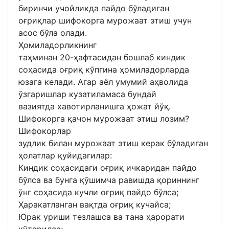
биринчи учойликда пайдо бўладиган
оғриқлар шифокорга мурожаат этиш учун
асос бўла олади.
Ҳомиладорликнинг
таҳминан 20-ҳафтасидан бошлаб киндик
соҳасида оғриқ кўпгина ҳомиладорларда
юзага келади. Агар аёл умумий аҳволида
ўзгаришлар кузатиламаса бундай
вазиятда хавотирланишга ҳожат йўқ.
Шифокорга қачон мурожаат этиш лозим?
Шифокорлар
зудлик билан мурожаат этиш керак бўладиган
ҳолатлар қуйидагилар:
Киндик соҳасидаги оғриқ ичкаридан пайдо
бўлса ва бунга қўшимча равишда қориннинг
ўнг соҳасида кучли оғриқ пайдо бўлса;
Ҳаракатланган вақтда оғриқ кучайса;
Юрак уриши тезлашса ва тана ҳарорати
кўтарилса;