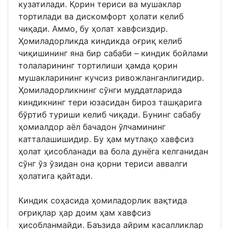
кузатилади. Қорин териси ва мушаклар
тортилади ва дискомфорт ҳолати келиб
чиқади. Аммо, бу ҳолат хавфсиздир.
Ҳомиладорликда киндикда оғриқ келиб
чиқишининг яна бир сабаби – киндик бойлами
толаларининг тортилиши ҳамда қорин
мушакларининг кучсиз ривожланганлигидир.
Ҳомиладорликнинг сўнги муддатларида
киндикнинг тери юзасидан бироз ташқарига
бўртиб туриши келиб чиқади. Бунинг сабабу
ҳомиалдор аёл бачадон ўлчамининг
катталашишидир. Бу ҳам мутлақо хавфсиз
ҳолат ҳисобланади ва бола дунёга келганидан
сўнг ўз ўзидан она қорни териси аввалги
ҳолатига қайтади.
Киндик соҳасида ҳомиладорлик вақтида
оғриқлар ҳар доим ҳам хавфсиз
ҳисобланмайди. Баъзида айрим касалликлар