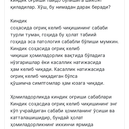
қиладилар. Хўш, бу нимадан дарак беради?
Киндик
соҳасида оғриқ келиб чиқишининг сабаби
турли туман, гоҳида бу ҳолат табиий
гоҳида эса патология сабабли бўлиши мумкин.
Киндик соҳасида оғриқ келиб
чиқиши ҳомиладорлик вақтида бўладига
нўзгаришлар ёки касаллик натижасида
ҳам келиб чиқади. Касаллик натижасида
оғриқ келиб чиқадиган бўлса
қўшимча симптомлар ҳам юзага чиқади.
Ҳомиладорликда киндик оғриши сабаблари
Киндик соҳасдиа оғриқ келиб чиқишининг энг
кўп учрайдиган сабаби ҳомиланинг ўсиши ва
катталашишидир, бундай ҳолат
ҳомиладорликнинг иккинчи ярмида