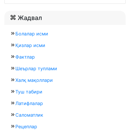
Жадвал
Болалар исми
Қизлар исми
Фактлар
Шеърлар туплами
Халқ мақоллари
Туш табири
Латифлалар
Саломатлик
Рецеплар