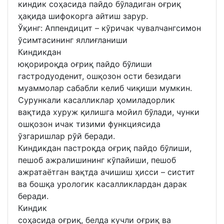
киндик соҳасида пайдо бўладиган оғриқ
ҳақида шифокорга айтиш зарур.
Ўқинг: Аппендицит – кўричак чувалчангсимон
ўсимтасининг яллиғланиши
Киндикдан
юқорироқда оғриқ пайдо бўлиши
гастродуоденит, ошқозон ости безидаги
муаммолар сабабли келиб чиқиши мумкин.
Сурункали касалликлар ҳомиладорлик
вақтида хуруж қилишга мойил бўлади, чунки
ошқозон ичак тизими функциясида
ўзгаришлар рўй беради.
Киндикдан пастроқда оғриқ пайдо бўлиши,
пешоб ажралишининг кўпайиши, пешоб
ажратаётган вақтда ачишиш ҳисси – систит
ва бошқа урологик касалликлардан дарак
беради.
Киндик
соҳасида оғриқ, белда кучли оғриқ ва