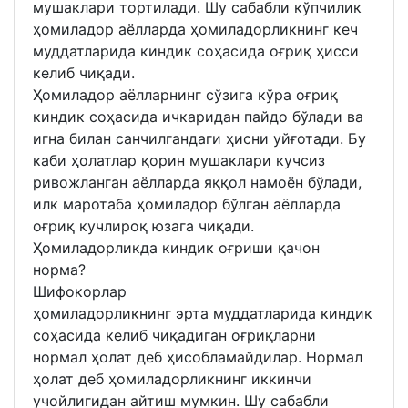
мушаклари тортилади. Шу сабабли кўпчилик
ҳомиладор аёлларда ҳомиладорликнинг кеч
муддатларида киндик соҳасида оғриқ ҳисси
келиб чиқади.
Ҳомиладор аёлларнинг сўзига кўра оғриқ
киндик соҳасида ичкаридан пайдо бўлади ва
игна билан санчилгандаги ҳисни уйғотади. Бу
каби ҳолатлар қорин мушаклари кучсиз
ривожланган аёлларда яққол намоён бўлади,
илк маротаба ҳомиладор бўлган аёлларда
оғриқ кучлироқ юзага чиқади.
Ҳомиладорликда киндик оғриши қачон
норма?
Шифокорлар
ҳомиладорликнинг эрта муддатларида киндик
соҳасида келиб чиқадиган оғриқларни
нормал ҳолат деб ҳисобламайдилар. Нормал
ҳолат деб ҳомиладорликнинг иккинчи
учойлигидан айтиш мумкин. Шу сабабли