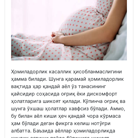
Ҳомиладорлик касаллик ҳисобланмаслигини
ҳамма билади. Шунга қарамай ҳомиладорлик
вақтида ҳар қандай аёл ўз танасининг
қайсидир соҳасида оғриқ ёки дискомфорт
ҳолатларига шикоят қилади. Кўпинча оғриқ ва
шунга ўхшаш ҳолатлар хавфсиз бўлади. Аммо,
бу билан аёл киши ҳеч қандай чора кўрмаса
ҳам бўлади деган фикрга келиш нотўғри
албатта. Баъзида аёллар ҳомиладорликда
киндик оғриши пайдо бўлишига шикоят