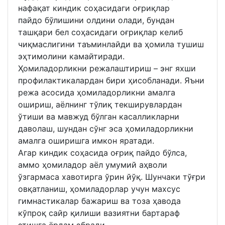
нафақат киндик соҳасидаги оғриқлар
пайдо бўлишини олдини олади, бундан
ташқари бел соҳасидаги оғриқлар келиб
чиқмаслигини таъминлайди ва ҳомила тушиш
эҳтимолини камайтиради.
Ҳомиладорликни режалаштириш – энг яхши
профилактикалардан бири ҳисобланади. Яъни
режа асосида ҳомиладорликни амалга
ошириш, аёлнинг тўлиқ текширувлардан
ўтиши ва мавжуд бўлган касалликларни
даволаш, шундан сўнг эса ҳомиладорликни
амалга оширишга имкон яратади.
Агар киндик соҳасида оғриқ пайдо бўлса,
аммо ҳомиладор аёл умумий аҳволи
ўзгармаса хавотирга ўрин йўқ. Шунчаки тўғри
овқатланиш, ҳомиладорлар учун махсус
гимнастикалар бажариш ва тоза ҳавода
кўпроқ сайр қилиши вазиятни бартараф
этишга ёрдам эбради.