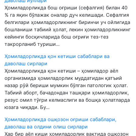
даволаш йўллари
Ҳомиладорликда бош оғриши (сефалгия) билан 40
% га яқин бўлажак оналар дуч келишади. Сефалгия
белгилари ҳомиладорликнинг биринчи уч ойлигида
бошланиши табиий ҳолат, лекин ҳомиладорликнинг
кейинги босқичларида бош оғриғи тез-тез
такрорланиб туриши...
Ҳомиладорликда қон кетиши сабаблари ва
даволаш сирлари
Ҳомиладорликда қон кетиши – ҳомиладор аёл
организмида ҳомиладорлик муддатидан қатъий
назар рўй бериши мумкин бўлган патологик ҳолат.
Табиий аборт, бачадондан ташқари ҳомиладорлик,
резус омил тўғри келмаслиги ва бошқа ҳолатларда
юзага чиқади. Бу...
Ҳомиладорликда ошқозон оғриши сабаблари,
даволаш ва олдини олиш сирлари
Ҳар бир аёл киши ҳомиладорлик вақтида ошқозон