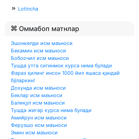
Lotincha
Оммабоп матнлар
Эшонкелди исм маъноси
Бекамин исм маъноси
Бобоочил исм маъноси
Тушда утга сигинмок курса нима булади
Фараз қилинг инсон 1000 йил яшaса қандай
бўларкин!
Дохунда исм маъноси
Беклар исм маъноси
Балиқул исм маъноси
Тушда жигар курса нима булади
Амийрун исм маъноси
Ферузшо исм маъноси
Эмин исм маъноси