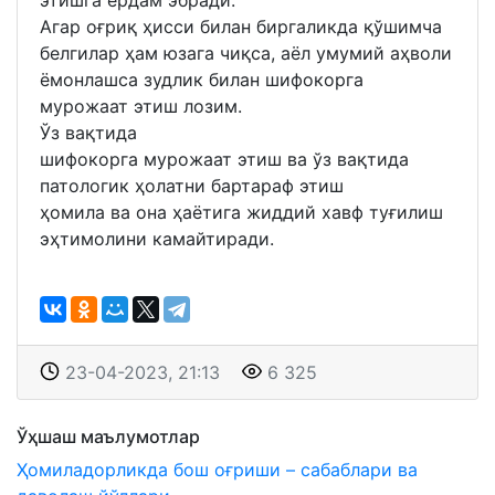
Агар оғриқ ҳисси билан биргаликда қўшимча
белгилар ҳам юзага чиқса, аёл умумий аҳволи
ёмонлашса зудлик билан шифокорга
мурожаат этиш лозим.
Ўз вақтида
шифокорга мурожаат этиш ва ўз вақтида
патологик ҳолатни бартараф этиш
ҳомила ва она ҳаётига жиддий хавф туғилиш
эҳтимолини камайтиради.
23-04-2023, 21:13
6 325
Ўҳшаш маълумотлар
Ҳомиладорликда бош оғриши – сабаблари ва