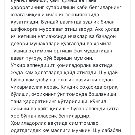
ҳароратининг кўтарилиши каби белгиларнинг
юзага чиқиши ичак инфекцияларида
кузатилади. Бундай вазиятда зудлик билан
шифокорга мурожаат этиш зарур. Акс ҳолда
ич кетиши натиажсида ичаклар ва бачадон
девори мушакалари қўзғалади ва ҳомила
тушиш эҳтимоли ортиши ёки муддатидан
аввал туғруқ рўй бериши мумкин.
Ўткир аппендицит ҳомиладорлик вақтида
жуда кам ҳолатларда қайд этилади. Шундай
бўлса ҳам ушбу патологик вазиятни эсдан
чиқармаслик керак. Киндик соҳасида оғриқ
бўлиши, оғриқнинг ўнг томонда бошланиши,
тана ҳароратининг кўтарилиши, кўнгил
айниши ва қайт қилиш – булар аппендицитга
хос бўлган классик белгилардир.
Ҳомиладорлик вақтида симптомлар
одатдагидек кечмаслиги мумкин. Шу сабабли