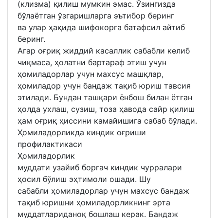
(клизма) қилиш мумкин эмас. Ўзингизда
бўлаётган ўзгаришларга эътибор беринг
ва улар ҳақида шифокорга батафсил айтиб
беринг.
Агар оғриқ жиддий касаллик сабабли келиб
чиқмаса, ҳолатни бартараф этиш учун
ҳомиладорлар учун махсус машқлар,
ҳомиладор учун бандаж тақиб юриш тавсия
этилади. Бундан ташқари ёнбош билан ётган
ҳолда ухлаш, сузиш, тоза ҳавода сайр қилиш
ҳам оғриқ ҳиссини камайишига сабаб бўлади.
Ҳомиладорликда киндик оғриши
профилактикаси
Ҳомиладорлик
муддати узайиб боргач киндик чурралари
ҳосил бўлиш эҳтимоли ошади. Шу
сабабли ҳомиладорлар учун махсус бандаж
тақиб юришни ҳомиладорликнинг эрта
муддатлариданоқ бошлаш керак. Бандаж