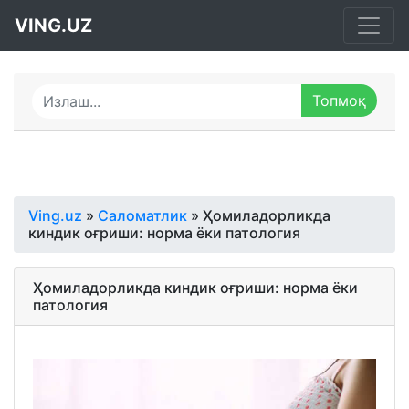
VING.UZ
Ving.uz
»
Саломатлик
» Ҳомиладорликда
киндик оғриши: норма ёки патология
Ҳомиладорликда киндик оғриши: норма ёки
патология