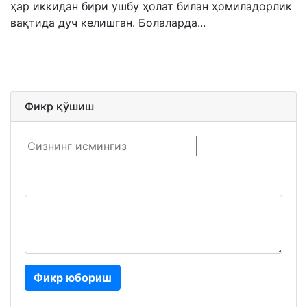
ҳар иккидан бири ушбу ҳолат билан ҳомиладорлик
вақтида дуч келишган. Болаларда...
Фикр қўшиш
Фикр юбориш