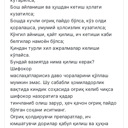
Бош айланиши ва ҳушдан кетиш ҳолати
кузатилса;
Бошда кучли оғриқ пайдо бўлса, кўз олди
қоралашса, умумий ҳолсизлик кузатилса;
Кўнгил айниши, қайт қилиш, ич кетиши каби
белгилар намоён бўлса;
Қиндан турли хил ажралмалар келиши
кўпайса.
Бундай вазиятда нима қилиш керак?
Шифокор
маслаҳатларисиз даво чораларини қўллаш
мумкин эмас. Шу сабабли ҳомиладорлик
вақтида киндик соҳасида оғриқ келиб чиқса
шифокор назоратига қадар
тинчланиб олиш зарур, ҳеч қачон оғриқ пайдо
бўлган соҳани иситманг.
Оғриқ қолдирувчи препаратлар, ич
юмшатувчи дорилар қабул қилиш ва ҳуқна