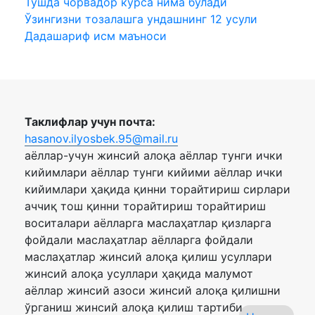
Тушда чорвадор курса нима булади
Ўзингизни тозалашга ундашнинг 12 усули
Дадашариф исм маъноси
Таклифлар учун почта:
hasanov.ilyosbek.95@mail.ru
аёллар-учун жинсий алоқа аёллар тунги ички
кийимлари аёллар тунги кийими аёллар ички
кийимлари ҳақида қинни торайтириш сирлари
аччиқ тош қинни торайтириш торайтириш
воситалари аёлларга маслаҳатлар қизларга
фойдали маслаҳатлар аёлларга фойдали
маслаҳатлар жинсий алоқа қилиш усуллари
жинсий алоқа усуллари ҳақида малумот
аёллар жинсий азоси жинсий алоқа қилишни
ўрганиш жинсий алоқа қилиш тартиби