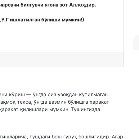
нарсани билгувчи ягона зот Аллоҳдир.
К,У,Г ишлатилган бўлиши мумкин!)
ини кўриш — ўнгда сиз узоқдан кутилмаган
чақмоқ текса, ўнгда вазмин бўлишга ҳаракат
 ҳаракат қилишлари мумкин. Тушингизда
тишларича, тушдаги бош гуруҳ бошлиғидир. Агар