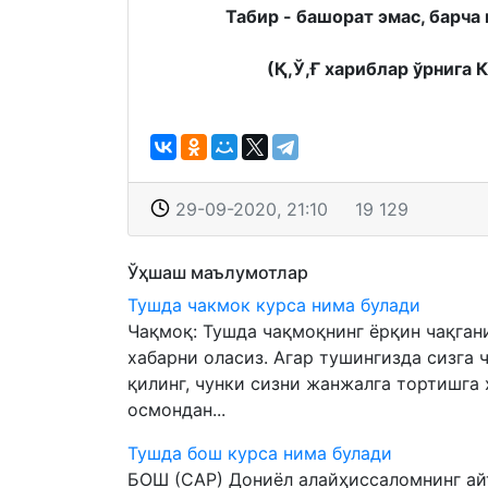
Табир - башорат эмас, барча 
(Қ,Ў,Ғ хариблар ўрнига 
29-09-2020, 21:10
19 129
Ўҳшаш маълумотлар
Тушда чакмок курса нима булади
Чақмоқ: Тушда чақмоқнинг ёрқин чақган
хабарни оласиз. Агар тушингизда сизга 
қилинг, чунки сизни жанжалга тортишга
осмондан...
Тушда бош курса нима булади
БОШ (САР) Дониёл алайҳиссаломнинг ай