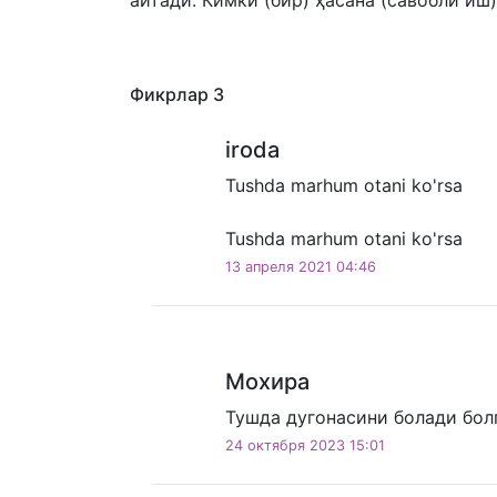
айтади: Кимки (бир) ҳасана (савобли иш) 
Фикрлар
3
iroda
Tushda marhum otani ko'rsa
Tushda marhum otani ko'rsa
13 апреля 2021 04:46
Мохира
Тушда дугонасини болади бол
24 октября 2023 15:01