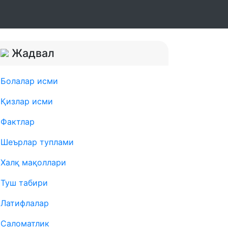
Жадвал
Болалар исми
Қизлар исми
Фактлар
Шеърлар туплами
Халқ мақоллари
Туш табири
Латифлалар
Саломатлик