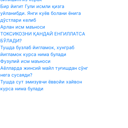
Бир йигит Гули исмли қизга
уйланибди. Янги куёв болани ёнига
дўстлари келиб
Арлан исм маъноси
ТОКСИКОЗНИ ҚАНДАЙ ЕНГИЛЛАТСА
БЎЛАДИ?
Тушда бузлаб йигламок, хунграб
йигламок курса нима булади
Фузулий исм маъноси
Аёлларда жинсий майл туғишдан сўнг
нега сусаяди?
Тушда сут эмизувчи ёввойи хайвон
курса нима булади