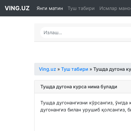
VING.UZ
Янги матин
Туш табири
Исмлар мано
Ving.uz
»
Туш табири
» Тушда дугона к
Тушда дугона курса нима булади
Тушда дугонангизни кўрсангиз, ўнгда
дугонангиз билан урушиб қолсангиз, 