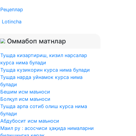
Рецеплар
Lotincha
Оммабоп матнлар
Тушда кизартириш, кизил нарсалар
курса нима булади
Тушда кузикорин курса нима булади
Тушда нарда уйнамок курса нима
булади
Бешим исм маъноси
Болқул исм маъноси
Тушда арпа сотиб олиш курса нима
булади
Абдубосит исм маъноси
Маил ру : асосчиси ҳақида нималарни
билишингиз керак