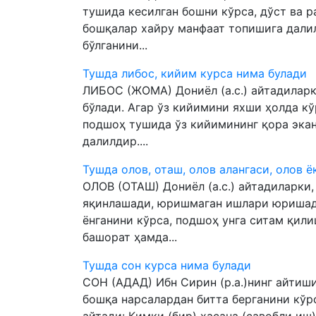
тушида кесилган бошни кўрса, дўст ва р
бошқалар хайру манфаат топишига далил
бўлганини...
Тушда либос, кийим курса нима булади
ЛИБОС (ЖОМА) Дониёл (а.с.) айтадиларк
бўлади. Агар ўз кийимини яхши ҳолда кў
подшоҳ тушида ўз кийимининг қора экан
далилдир....
Тушда олов, оташ, олов алангаси, олов 
ОЛОВ (ОТАШ) Дониёл (а.с.) айтадиларки,
яқинлашади, юришмаган ишлари юришади
ёнганини кўрса, подшоҳ унга ситам қили
башорат ҳамда...
Тушда сон курса нима булади
СОН (АДАД) Ибн Сирин (р.а.)нинг айтиши
бошқа нарсалардан битта берганини кўр