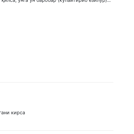
қилса, унга ўн баробар (кўпайтириб ёзилур)...
гани кирса