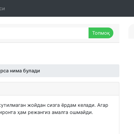
си
урса нима булади
 кутилмаган жойдан сизга ёрдам келади. Агар
биронта ҳам режангиз амалга ошмайди.