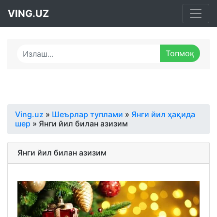
VING.UZ
Ving.uz
»
Шеърлар туплами
»
Янги йил ҳақида
шер
» Янги йил билан азизим
Янги йил билан азизим