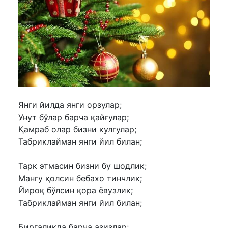
Янги йилда янги орзулар;
Унут бўлар барча қайғулар;
Қамраб олар бизни кулгулар;
Табриклайман янги йил билан;
Тарк этмасин бизни бу шодлик;
Мангу қолсин бебахо тинчлик;
Йироқ бўлсин қора ёвузлик;
Табриклайман янги йил билан;
Биргаликда барча азизлар;