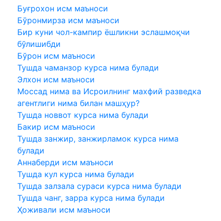
Буғрохон исм маъноси
Бўронмирза исм маъноси
Бир куни чол-кампир ёшликни эслашмоқчи
бўлишибди
Бўрон исм маъноси
Тушда чаманзор курса нима булади
Элхон исм маъноси
Моссад нима ва Исроилнинг махфий разведка
агентлиги нима билан машҳур?
Тушда новвот курса нима булади
Бакир исм маъноси
Тушда занжир, занжирламок курса нима
булади
Аннаберди исм маъноси
Тушда кул курса нима булади
Тушда залзала сураси курса нима булади
Тушда чанг, зарра курса нима булади
Ҳоживали исм маъноси