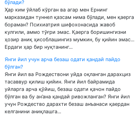
бўлади?
Ҳар ким ўйлаб кўрган ва агар мен Ернинг
марказидан туннел қазсам нима бўлади, мен қаерга
бораман? Психиатрия шифохонасида жавоб
кулгили, аммо тўғри эмас. Қаерга боришингизни
ҳозир аниқ ҳисоблашингиз мумкин, бу қийин эмас...
Ердаги ҳар бир нуқтанинг...
Янги йил учун арча безаш одати қандай пайдо
бўлган?
Янги йил ва Рождествони уйда оқланган дарахциз
тасаввур қилиш қийин. Янги йил байрамида
уйларга арча қўйиш, безаш одати қачон пайдо
бўлган ва бу ан’ана қандай ривожланган? Янги йил
учун Рождество дарахти безаш анъанаси қаердан
келганини аниқлашга...