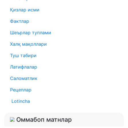
Қизлар исми
Фактлар
Шеърлар туплами
Халқ мақоллари
Туш табири
Латифлалар
Саломатлик
Рецеплар
Lotincha
Оммабоп матнлар