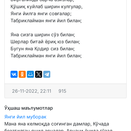
Қўшиқ куйлаб ширин кулгулар,
Янги йилга янги совғалар;
Табриклайман янги йил билан;
Яна сизга ширин сўз билан;
Шерлар битай ёриқ юз билан;
Бугун яна Қодир сиз билан;
Табриклайман янги йил билан;
26-11-2022, 22:11
915
Ўҳшаш маълумотлар
Янги йил муборак
Мана яна келмоқда соғинган дамлар, Кўчада
безатилган яшил арчалар, Aрчани ёнида гўзал