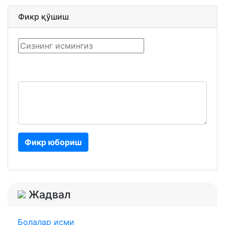
Фикр қўшиш
Фикр юбориш
Жадвал
Болалар исми