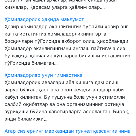
қизчалар, Қарасам уларга ҳаёлим олар....
Ҳомиладорлик ҳақида маълумот
Ҳозир ҳомиладор эканлигингиз туфайли ҳозир энг
катта истагингиз ҳомиладорликнинг эрта
босқичлари тўҒрисида ахборот олиш ҳисобланади!
Ҳомиладор эканлигингизни англаш пайтигача сиз
бу ҳақида қанчалик кўп нарса билишни исташингиз
тўҒрисида билмаган...
Ҳомиладорлар учун гимнастика
Ҳомиладорлик аввалари аёл кишига дам олиш
зарур бўлган, ҳаёт эса осон кечадиган давр каби
қабул қилинган. Бу тушунча бола учун эҳтимолли
салбий оқибатлар ва она организмининг ортиқча
зўриқиши бўйича ҳавотирларга асосланган. Бироқ,
энди биламизки,...
Агар сиз ернинг марказидан туннел қазсангиз нима