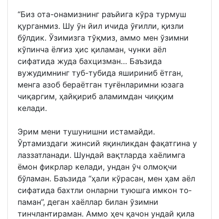
“Биз ота-онамизнинг раъйига кўра турмуш
қурганмиз. Шу ўн йил ичида ўғилли, қизли
бўлдик. Ўзимизга тўқмиз, аммо мен ўзимни
кўпинча ёлғиз ҳис қи­ламан, чунки аёл
сифатида жуда бахцизман… Баъзида
вужудимнинг туб-тубида яшириниб ётган,
менга азоб бераётган туғёнларимни юзага
чиқаргим, ҳайқириб аламимдан чиққим
келади.
Эрим мени тушунишни истамайди.
Ўртамиздаги жинсий яқинликдан фақатгина у
лаззатланади. Шундай вақтларда хаёлимга
ёмон фикрлар келади, ундан ўч олмоқчи
бўламан. Баъзида “ҳали кўрасан, мен ҳам аёл
сифатида бахтли онларни туюшга имкон то­
паман”, деган хаёллар билан ўзимни
тинчлантираман. Аммо ҳеч қачон ундай қила