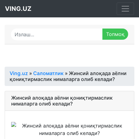
VING.UZ
Ving.uz
»
Саломатлик
» Жинсий алоқада аёлни
қониқтирмаслик нималарга олиб келади?
Жинсий алоқада аёлни қониқтирмаслик
нималарга олиб келади?