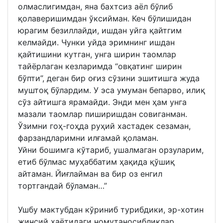
олмаслигимдан, яна бахтсиз аёл бўлиб
қолаверишимдан ўксийман. Кеч бўлишидан
юрагим безиллайди, ишдан уйга қайтгим
келмайди. Чунки уйда эримнинг ишдан
қайтишини кутган, унга ширин таомлар
тайёрлаган кезларимда “овқатинг ширин
бўпти”, деган бир оғиз сўзини эшитишга жуда
муштоқ бўлардим. У эса умуман бепарво, илиқ
сўз айтишга ярамайди. Энди мен ҳам унга
мазали таомлар пиширишдан совиганман.
Ўзимни гоҳ-гоҳда руҳий хастадек сезаман,
фарзандларимни илғамай қоламан.
Уйни бошимга кўтариб, ушалмаган орзуларим,
етиб бўлмас муҳаббатим ҳақида қўшиқ
айтаман. Йиғлайман ва бир оз енгил
тортгандай бўламан…”
Ушбу мактубдан кўриниб турибдики, эр-хотин
жинсий ҳаётидаги номутаносибликлар