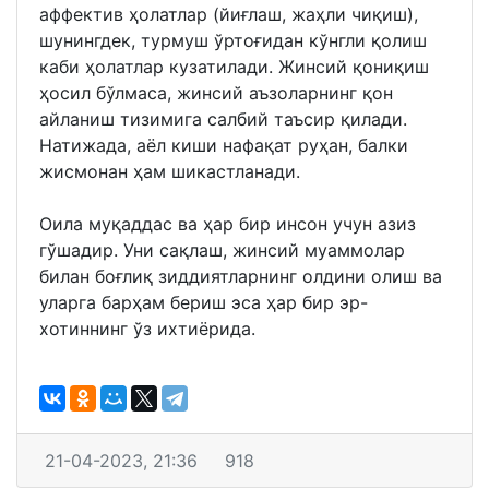
аффектив ҳолатлар (йиғлаш, жаҳли чиқиш),
шунингдек, турмуш ўртоғидан кўнгли қолиш
каби ҳолатлар кузатилади. Жинсий қониқиш
ҳосил бўлмаса, жинсий аъзоларнинг қон
айланиш тизимига салбий таъсир қилади.
Натижада, аёл киши нафақат руҳан, балки
жисмонан ҳам шикаст­ла­нади.
Оила муқаддас ва ҳар бир инсон учун азиз
гўшадир. Уни сақлаш, жинсий муаммолар
билан боғлиқ зиддиятларнинг олдини олиш ва
уларга бар­ҳам бериш эса ҳар бир эр-
хотиннинг ўз ихтиёрида.
21-04-2023, 21:36
918