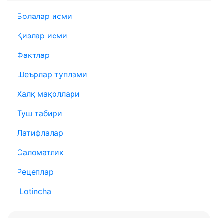
Болалар исми
Қизлар исми
Фактлар
Шеърлар туплами
Халқ мақоллари
Туш табири
Латифлалар
Саломатлик
Рецеплар
Lotincha