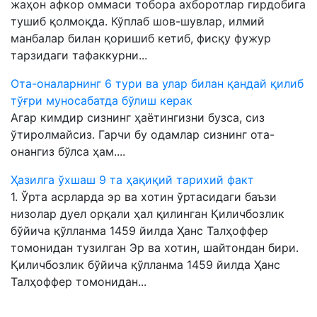
жаҳон афкор оммаси тобора ахборотлар гирдобига
тушиб қолмоқда. Кўплаб шов-шувлар, илмий
манбалар билан қоришиб кетиб, фисқу фужур
тарзидаги тафаккурни...
Ота-оналарнинг 6 тури ва улар билан қандай қилиб
тўғри муносабатда бўлиш керак
Агар кимдир сизнинг ҳаётингизни бузса, сиз
ўтиролмайсиз. Гарчи бу одамлар сизнинг ота-
онангиз бўлса ҳам....
Ҳазилга ўхшаш 9 та ҳақиқий тарихий факт
1. Ўрта асрларда эр ва хотин ўртасидаги баъзи
низолар дуел орқали ҳал қилинган Қиличбозлик
бўйича қўлланма 1459 йилда Ҳанс Талҳоффер
томонидан тузилган Эр ва хотин, шайтондан бири.
Қиличбозлик бўйича қўлланма 1459 йилда Ҳанс
Талҳоффер томонидан...