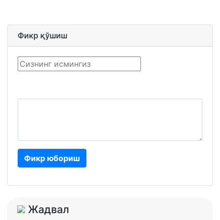
Фикр қўшиш
Фикр юбориш
Жадвал