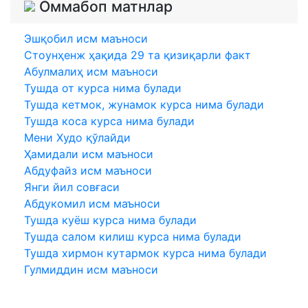
Оммабоп матнлар
Эшқобил исм маъноси
Стоунҳенж ҳақида 29 та қизиқарли факт
Абулмалиҳ исм маъноси
Тушда от курса нима булади
Тушда кетмок, жунамок курса нима булади
Тушда коса курса нима булади
Мени Худо қўлайди
Ҳамидали исм маъноси
Абдуфайз исм маъноси
Янги йил совғаси
Абдукомил исм маъноси
Тушда куёш курса нима булади
Тушда салом килиш курса нима булади
Тушда хирмон кутармок курса нима булади
Гулмиддин исм маъноси