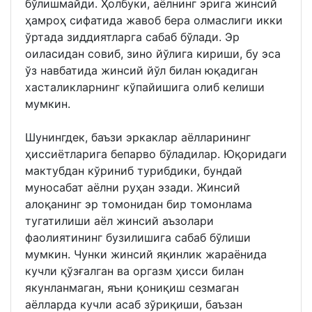
бўлишмайди. Ҳолбуки, аёлнинг эрига жинсий
ҳамроҳ сифатида жавоб бера олмаслиги икки
ўртада зиддиятларга сабаб бўлади. Эр
оиласидан совиб, зино йўлига кириши, бу эса
ўз навбатида жинсий йўл билан юқадиган
хасталикларнинг кўпайишига олиб келиши
мумкин.
Шунингдек, баъзи эркаклар аёлларининг
ҳиссиётларига бепарво бўладилар. Юқоридаги
мактубдан кўриниб турибдики, бундай
муносабат аёлни руҳан эзади. Жинсий
алоқанинг эр томонидан бир томонлама
тугатилиши аёл жинсий аъзолари
фаолиятининг бузилишига сабаб бўлиши
мумкин. Чунки жинсий яқинлик жараёнида
кучли қўз­ғалган ва оргазм ҳисси билан
якунланмаган, яъни қониқиш сезмаган
аёлларда кучли асаб зўриқиши, баъзан