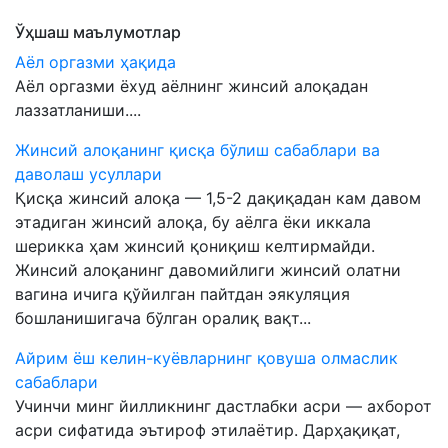
Ўҳшаш маълумотлар
Аёл оргазми ҳақида
Аёл оргазми ёхуд аёлнинг жинсий алоқадан
лаззатланиши....
Жинсий алоқанинг қисқа бўлиш сабаблари ва
даволаш усуллари
Қисқа жинсий алоқа — 1,5-2 дақиқадан кам давом
этадиган жинсий алоқа, бу аёлга ёки иккала
шерикка ҳам жинсий қониқиш келтирмайди.
Жинсий алоқанинг давомийлиги жинсий олатни
вагина ичига қўйилган пайтдан эякуляция
бошланишигача бўлган оралиқ вақт...
Айрим ёш келин-куёвларнинг қовуша олмаслик
сабаблари
Учинчи минг йилликнинг дастлабки асри — ахборот
асри сифатида эътироф этилаётир. Дарҳақиқат,