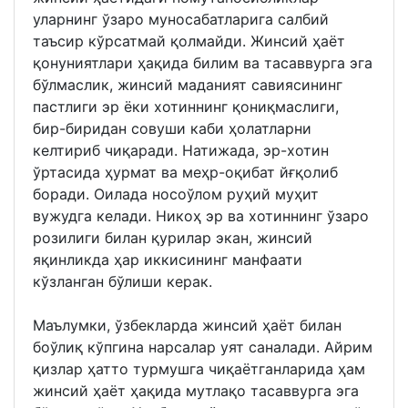
уларнинг ўзаро муносабатларига салбий
таъсир кўрсатмай қолмайди. Жинсий ҳаёт
қонуниятлари ҳақида билим ва тасаввурга эга
бўлмаслик, жинсий маданият савиясининг
пастлиги эр ёки хотиннинг қониқмаслиги,
бир-биридан совуши каби ҳолатларни
келтириб чиқаради. Натижада, эр-хотин
ўртасида ҳурмат ва меҳр-оқибат йғқолиб
боради. Оилада носоўлом руҳий муҳит
вужудга келади. Никоҳ эр ва хотиннинг ўзаро
розилиги билан қурилар экан, жинсий
яқинликда ҳар иккисининг манфаати
кўзланган бўлиши керак.
Маълумки, ўзбекларда жинсий ҳаёт билан
боўлиқ кўпгина нарсалар уят саналади. Айрим
қизлар ҳатто турмушга чиқаётганларида ҳам
жинсий ҳаёт ҳақида мутлақо тасаввурга эга